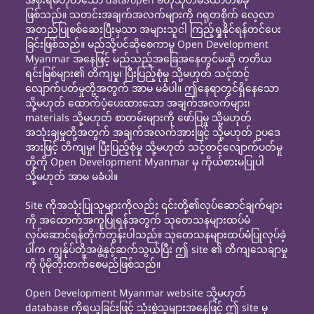
ဖြစ်သည်။ သတင်းအချက်အလက်များကို ဂရုတစိုက် လေ့လာ
အတည်ပြုစစ်ဆေးပြီးမှသာ အများသူငါ ကြည့်ရှုနိုင်ရန်တင်ပေး
ခြင်းဖြစ်သည်။ မည်သို့ပင်ဆိုစေကာမူ Open Development
Myanmar အနေဖြင့် မည်သည့်အခြေအနေတွင်မဆို တတိယ
ရင်းမြစ်များ၏ တိကျမှု၊ ပြီးပြည့်စုံမှု သို့မဟုတ် သင့်တင့်
လျောက်ပတ်မှုတို့အတွက် အာမ မခံပါ။ ဤနေရာတွင်ရှိနေသော
သို့မဟုတ် ထောက်ပံ့ပေးထားသော အချက်အလက်များ၊
materials သို့မဟုတ် စာတမ်းများကို ဖော်ပြမှု သို့မဟုတ်
အသုံးချမှုတို့အတွက် အချက်အလက်အားဖြင့် သို့မဟုတ် ဥပဒေ
အားဖြင့် တိကျမှု၊ ပြီးပြည့်စုံမှု သို့မဟုတ် သင့်တင့်လျောက်ပတ်မှု
တို့ကို Open Development Myanmar မှ ကိုယ်စားမပြုပါ
သို့မဟုတ် အာမ မခံပါ။
Site ကိုအသုံးပြုသူများကိုလည်း ၎င်းတို့၏လုပ်ဆောင်ချက်များ
ကို အထောက်အကူပြုရန်အတွက် သုတေသနများထပ်မံ
လုပ်ဆောင်ရန်တိုက်တွန်းပါသည်။ သုတေသနများထပ်မံပြုလုပ်ခဲ့
ပါက ကျွန်ုပ်တို့အဖွဲ့နှင့်ဆက်သွယ်ပြီး ဤ site ၏ တိကျသေချာမှု
ကို ပိုမိုတိုးတက်စေမည်ဖြစ်သည်။
Open Development Myanmar website သို့မဟုတ်
database ကိုရယူခြင်းဖြင့် သုံးစွဲသူများအနေဖြင့် ဤ site မှ