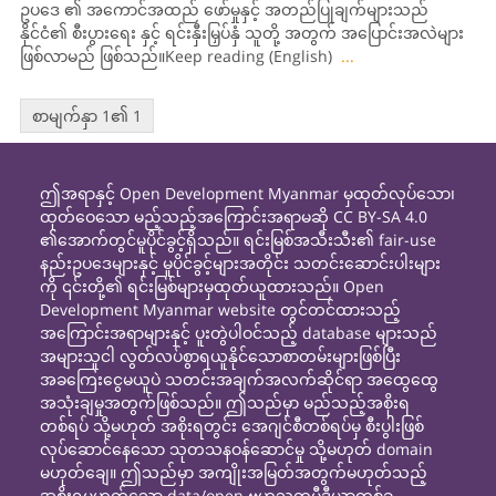
ဥပဒေ ၏ အကောင်အထည် ဖော်မှုနှင့် အတည်ပြုချက်များသည်
နိုင်ငံ၏ စီးပွားရေး နှင့် ရင်းနှီးမြှပ်နှံ သူတို့ အတွက် အပြောင်းအလဲများ
ဖြစ်လာမည် ဖြစ်သည်။Keep reading (English)
...
စာမျက်နှာ 1၏ 1
ဤအရာနှင့် Open Development Myanmar မှထုတ်လုပ်သော၊
ထုတ်ဝေသော မည့်သည့်အကြောင်းအရာမဆို CC BY-SA 4.0
၏အောက်တွင်မူပိုင်ခွင့်ရှိသည်။ ရင်းမြစ်အသီးသီး၏ fair-use
နည်းဥပဒေများနှင့် မူပိုင်ခွင့်များအတိုင်း သတင်းဆောင်းပါးများ
ကို ၎င်းတို့၏ ရင်းမြစ်များမှထုတ်ယူထားသည်။ Open
Development Myanmar website တွင်တင်ထားသည့်
အကြောင်းအရာများနှင့် ပူးတွဲပါဝင်သည့် database များသည်
အများသူငါ လွတ်လပ်စွာရယူနိုင်သောစာတမ်းများဖြစ်ပြီး
အခကြေးငွေမယူပဲ သတင်းအချက်အလက်ဆိုင်ရာ အထွေထွေ
အသုံးချမှုအတွက်ဖြစ်သည်။ ဤသည်မှာ မည်သည့်အစိုးရ
တစ်ရပ် သို့မဟုတ် အစိုးရတွင်း အေဂျင်စီတစ်ရပ်မှ စီးပွါးဖြစ်
လုပ်ဆောင်နေသော သုတသနဝန်ဆောင်မှု သို့မဟုတ် domain
မဟုတ်ချေ။ ဤသည်မှာ အကျိုးအမြတ်အတွက်မဟုတ်သည့်
အစိုးရမဟုတ်သော data/open ဗဟုသုတမီဒီယာတစ်ခု