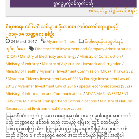
စစ်ထုတ်မှုကိုရှင်းလင်းမည်
စီးပွားရေး ပေါ်လစီ သစ်များ၊ ဦးစားပေး လုပ်ဆောင်စရာများနှင့်
၂၀၁၇-၁၈ ဘဏ္ဍရေး နှစ်ဦး
24 March 2017
Myanmar Times
စီးပွါးရေးဆိုင်ရာမူဝါဒနှင့်
အုပ်ချုပ်ရေး
Directorate of Investment and Company Administration
(DICA)
/
Ministry of Electricity and Energy
/
Ministry of Construction
/
Ministry of Industry
/
Ministry of Agriculture Livestock and Irrigation
/
Ministry of Health
/
Myanmar Investment Commission (MIC)
/
Thilawa SEZ
/
Myanmar Citizens Investment Law of 2013
/
Foreign Investment Law of
2012
/
Myanmar Investment Law of 2016
/
special economic zones (SEZ)
/
Ministry of Information and Communications
/
MYANMAR INVESTMENT
LAW
/
the Ministry of Transport and Communications
/
Ministry of Natural
Resources and Environmental Conservation
မြန်မာနိုင်ငံအတွက် ဥပဒေ သစ်များနှင့် စီးပွားရေး မူဝါဒများအား စတင်
မည့် ဘဏ္ဍာရေး နှစ်သစ် သည် လာမည့် ဧပြီ (၁) တွင် စတင်မည်
ဖြစ်သည်။ မကြာ မီက ပြဌာန်းခဲ့သည့် မြန်မာရင်းနှီးမြှပ်နှံမှု ဥပဒေသစ်
သည် ဧပြီလ ၁ ရက်နေ့တွင် စတင် အသက်ဝင်မည် ဖြစ်ပြီး အဆိုပါ