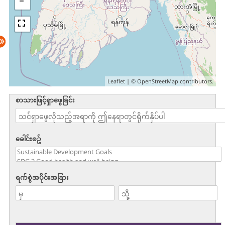
Leaflet
| ©
OpenStreetMap
contributors.
စာသားဖြင့်ရှာဖွေခြင်း
ခေါင်းစဥ်
ရက်စွဲအပိုင်းအခြား