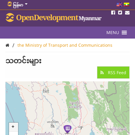
မြန်မာ
OpenDevelopment
Myanmar
MENU
/
the Ministry of Transport and Communications
သတင်းများ
RSS Feed