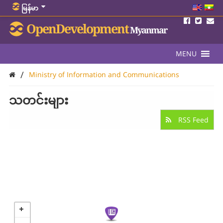
မြန်မာ
OpenDevelopment
Myanmar
MENU
/
Ministry of Information and Communications
သတင်းများ
RSS Feed