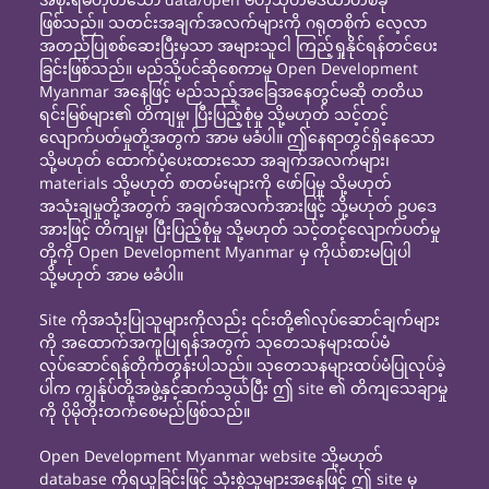
ဖြစ်သည်။ သတင်းအချက်အလက်များကို ဂရုတစိုက် လေ့လာ
အတည်ပြုစစ်ဆေးပြီးမှသာ အများသူငါ ကြည့်ရှုနိုင်ရန်တင်ပေး
ခြင်းဖြစ်သည်။ မည်သို့ပင်ဆိုစေကာမူ Open Development
Myanmar အနေဖြင့် မည်သည့်အခြေအနေတွင်မဆို တတိယ
ရင်းမြစ်များ၏ တိကျမှု၊ ပြီးပြည့်စုံမှု သို့မဟုတ် သင့်တင့်
လျောက်ပတ်မှုတို့အတွက် အာမ မခံပါ။ ဤနေရာတွင်ရှိနေသော
သို့မဟုတ် ထောက်ပံ့ပေးထားသော အချက်အလက်များ၊
materials သို့မဟုတ် စာတမ်းများကို ဖော်ပြမှု သို့မဟုတ်
အသုံးချမှုတို့အတွက် အချက်အလက်အားဖြင့် သို့မဟုတ် ဥပဒေ
အားဖြင့် တိကျမှု၊ ပြီးပြည့်စုံမှု သို့မဟုတ် သင့်တင့်လျောက်ပတ်မှု
တို့ကို Open Development Myanmar မှ ကိုယ်စားမပြုပါ
သို့မဟုတ် အာမ မခံပါ။
Site ကိုအသုံးပြုသူများကိုလည်း ၎င်းတို့၏လုပ်ဆောင်ချက်များ
ကို အထောက်အကူပြုရန်အတွက် သုတေသနများထပ်မံ
လုပ်ဆောင်ရန်တိုက်တွန်းပါသည်။ သုတေသနများထပ်မံပြုလုပ်ခဲ့
ပါက ကျွန်ုပ်တို့အဖွဲ့နှင့်ဆက်သွယ်ပြီး ဤ site ၏ တိကျသေချာမှု
ကို ပိုမိုတိုးတက်စေမည်ဖြစ်သည်။
Open Development Myanmar website သို့မဟုတ်
database ကိုရယူခြင်းဖြင့် သုံးစွဲသူများအနေဖြင့် ဤ site မှ