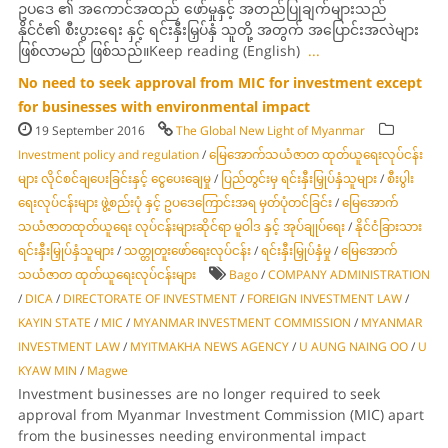
ဥပဒေ ၏ အကောင်အထည် ဖော်မှုနှင့် အတည်ပြုချက်များသည်
နိုင်ငံ၏ စီးပွားရေး နှင့် ရင်းနှီးမြှပ်နှံ သူတို့ အတွက် အပြောင်းအလဲများ
ဖြစ်လာမည် ဖြစ်သည်။Keep reading (English)
...
No need to seek approval from MIC for investment except
for businesses with environmental impact
19 September 2016
The Global New Light of Myanmar
Investment policy and regulation
/
မြေအောက်သယံဇာတ ထုတ်ယူရေးလုပ်ငန်း
များ လိုင်စင်ချပေးခြင်းနှင့် ငွေပေးချေမှု
/
ပြည်တွင်းမှ ရင်းနှီးမြှုပ်နှံသူများ
/
စီးပွါး
ရေးလုပ်ငန်းများ ဖွဲ့စည်းပုံ နှင့် ဥပဒေကြောင်းအရ မှတ်ပုံတင်ခြင်း
/
မြေအောက်
သယံဇာတထုတ်ယူရေး လုပ်ငန်းများဆိုင်ရာ မူဝါဒ နှင့် အုပ်ချုပ်ရေး
/
နိုင်ငံခြားသား
ရင်းနှီးမြှုပ်နှံသူများ
/
သတ္တုတူးဖော်ရေးလုပ်ငန်း
/
ရင်းနှီးမြှုပ်နှံမှု
/
မြေအောက်
သယံဇာတ ထုတ်ယူရေးလုပ်ငန်းများ
Bago
/
COMPANY ADMINISTRATION
/
DICA
/
DIRECTORATE OF INVESTMENT
/
FOREIGN INVESTMENT LAW
/
KAYIN STATE
/
MIC
/
MYANMAR INVESTMENT COMMISSION
/
MYANMAR
INVESTMENT LAW
/
MYITMAKHA NEWS AGENCY
/
U AUNG NAING OO
/
U
KYAW MIN
/
Magwe
Investment businesses are no longer required to seek
approval from Myanmar Investment Commission (MIC) apart
from the businesses needing environmental impact