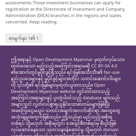
assessments.Those investment businesses can apply for
registration at the Directorate of Investment and Company
Administration (DICA) branches in the regions and states
concerned. Keep reading
...
စာမျက်နှာ 1၏ 1
ဤအရာနှင့် Open Development Myanmar မှထုတ်လုပ်သော၊
ထုတ်ဝေသော မည့်သည့်အကြောင်းအရာမဆို CC BY-SA 4.0
၏အောက်တွင်မူပိုင်ခွင့်ရှိသည်။ ရင်းမြစ်အသီးသီး၏ fair-use
နည်းဥပဒေများနှင့် မူပိုင်ခွင့်များအတိုင်း သတင်းဆောင်းပါးများ
ကို ၎င်းတို့၏ ရင်းမြစ်များမှထုတ်ယူထားသည်။ Open
Development Myanmar website တွင်တင်ထားသည့်
အကြောင်းအရာများနှင့် ပူးတွဲပါဝင်သည့် database များသည်
အများသူငါ လွတ်လပ်စွာရယူနိုင်သောစာတမ်းများဖြစ်ပြီး
အခကြေးငွေမယူပဲ သတင်းအချက်အလက်ဆိုင်ရာ အထွေထွေ
အသုံးချမှုအတွက်ဖြစ်သည်။ ဤသည်မှာ မည်သည့်အစိုးရ
တစ်ရပ် သို့မဟုတ် အစိုးရတွင်း အေဂျင်စီတစ်ရပ်မှ စီးပွါးဖြစ်
လုပ်ဆောင်နေသော သုတသနဝန်ဆောင်မှု သို့မဟုတ် domain
မဟုတ်ချေ။ ဤသည်မှာ အကျိုးအမြတ်အတွက်မဟုတ်သည့်