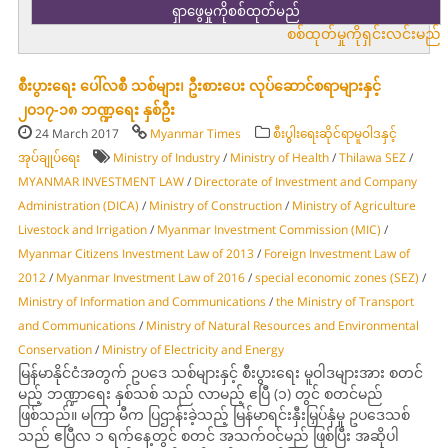
စစ်ထုတ်မှုကိုရှင်းလင်းမည်
စီးပွားရေး ပေါ်လစီ သစ်များ၊ ဦးစားပေး လုပ်ဆောင်စရာများနှင့်
၂၀၁၇-၁၈ ဘဏ္ဍရေး နှစ်ဦး
24 March 2017
Myanmar Times
စီးပွါးရေးဆိုင်ရာမူဝါဒနှင့်
အုပ်ချုပ်ရေး
Ministry of Industry
/
Ministry of Health
/
Thilawa SEZ
/
MYANMAR INVESTMENT LAW
/
Directorate of Investment and Company
Administration (DICA)
/
Ministry of Construction
/
Ministry of Agriculture
Livestock and Irrigation
/
Myanmar Investment Commission (MIC)
/
Myanmar Citizens Investment Law of 2013
/
Foreign Investment Law of
2012
/
Myanmar Investment Law of 2016
/
special economic zones (SEZ)
/
Ministry of Information and Communications
/
the Ministry of Transport
and Communications
/
Ministry of Natural Resources and Environmental
Conservation
/
Ministry of Electricity and Energy
မြန်မာနိုင်ငံအတွက် ဥပဒေ သစ်များနှင့် စီးပွားရေး မူဝါဒများအား စတင်
မည့် ဘဏ္ဍာရေး နှစ်သစ် သည် လာမည့် ဧပြီ (၁) တွင် စတင်မည်
ဖြစ်သည်။ မကြာ မီက ပြဌာန်းခဲ့သည့် မြန်မာရင်းနှီးမြှပ်နှံမှု ဥပဒေသစ်
သည် ဧပြီလ ၁ ရက်နေ့တွင် စတင် အသက်ဝင်မည် ဖြစ်ပြီး အဆိုပါ