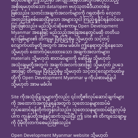
အစိုးရမဟုတ်သော data/open ဗဟုသုတမီဒီယာတစ်ခု
ဖြစ်သည်။ သတင်းအချက်အလက်များကို ဂရုတစိုက် လေ့လာ
အတည်ပြုစစ်ဆေးပြီးမှသာ အများသူငါ ကြည့်ရှုနိုင်ရန်တင်ပေး
ခြင်းဖြစ်သည်။ မည်သို့ပင်ဆိုစေကာမူ Open Development
Myanmar အနေဖြင့် မည်သည့်အခြေအနေတွင်မဆို တတိယ
ရင်းမြစ်များ၏ တိကျမှု၊ ပြီးပြည့်စုံမှု သို့မဟုတ် သင့်တင့်
လျောက်ပတ်မှုတို့အတွက် အာမ မခံပါ။ ဤနေရာတွင်ရှိနေသော
သို့မဟုတ် ထောက်ပံ့ပေးထားသော အချက်အလက်များ၊
materials သို့မဟုတ် စာတမ်းများကို ဖော်ပြမှု သို့မဟုတ်
အသုံးချမှုတို့အတွက် အချက်အလက်အားဖြင့် သို့မဟုတ် ဥပဒေ
အားဖြင့် တိကျမှု၊ ပြီးပြည့်စုံမှု သို့မဟုတ် သင့်တင့်လျောက်ပတ်မှု
တို့ကို Open Development Myanmar မှ ကိုယ်စားမပြုပါ
သို့မဟုတ် အာမ မခံပါ။
Site ကိုအသုံးပြုသူများကိုလည်း ၎င်းတို့၏လုပ်ဆောင်ချက်များ
ကို အထောက်အကူပြုရန်အတွက် သုတေသနများထပ်မံ
လုပ်ဆောင်ရန်တိုက်တွန်းပါသည်။ သုတေသနများထပ်မံပြုလုပ်ခဲ့
ပါက ကျွန်ုပ်တို့အဖွဲ့နှင့်ဆက်သွယ်ပြီး ဤ site ၏ တိကျသေချာမှု
ကို ပိုမိုတိုးတက်စေမည်ဖြစ်သည်။
Open Development Myanmar website သို့မဟုတ်