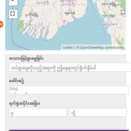
Leaflet
| ©
OpenStreetMap
contributors.
စာသားဖြင့်ရှာဖွေခြင်း
ခေါင်းစဥ်
ရက်စွဲအပိုင်းအခြား