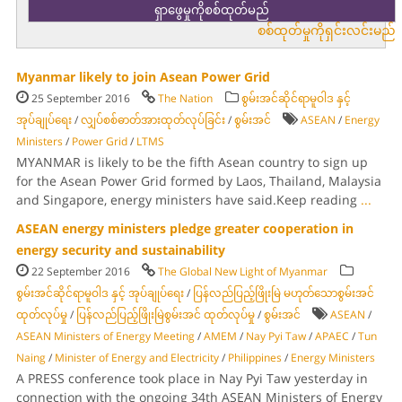
စစ်ထုတ်မှုကိုရှင်းလင်းမည်
Myanmar likely to join Asean Power Grid
25 September 2016
The Nation
စွမ်းအင်ဆိုင်ရာမူဝါဒ နှင့်
အုပ်ချုပ်ရေး
/
လျှပ်စစ်ဓာတ်အားထုတ်လုပ်ခြင်း
/
စွမ်းအင်
ASEAN
/
Energy
Ministers
/
Power Grid
/
LTMS
MYANMAR is likely to be the fifth Asean country to sign up
for the Asean Power Grid formed by Laos, Thailand, Malaysia
and Singapore, energy ministers have said.Keep reading
...
ASEAN energy ministers pledge greater cooperation in
energy security and sustainability
22 September 2016
The Global New Light of Myanmar
စွမ်းအင်ဆိုင်ရာမူဝါဒ နှင့် အုပ်ချုပ်ရေး
/
ပြန်လည်ပြည့်ဖြိုးမြဲ မဟုတ်သောစွမ်းအင်
ထုတ်လုပ်မှု
/
ပြန်လည်ပြည့်ဖြိုးမြဲစွမ်းအင် ထုတ်လုပ်မှု
/
စွမ်းအင်
ASEAN
/
ASEAN Ministers of Energy Meeting
/
AMEM
/
Nay Pyi Taw
/
APAEC
/
Tun
Naing
/
Minister of Energy and Electricity
/
Philippines
/
Energy Ministers
A PRESS conference took place in Nay Pyi Taw yesterday in
connection with the ongoing 34th ASEAN Ministers of Energy