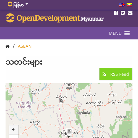
မြန်မာ
OpenDevelopment
Myanmar
MENU
/
ASEAN
သတင်းများ
RSS Feed
2