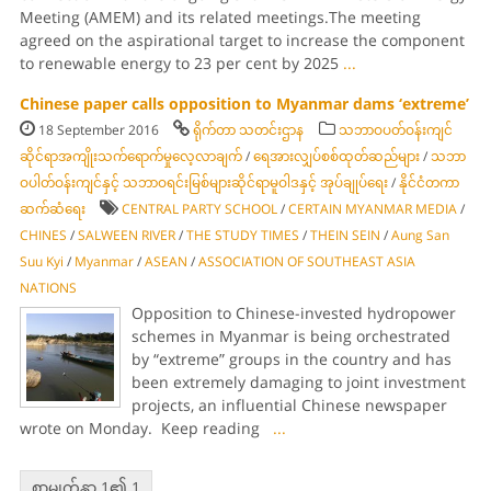
Meeting (AMEM) and its related meetings.The meeting
agreed on the aspirational target to increase the component
to renewable energy to 23 per cent by 2025
...
Chinese paper calls opposition to Myanmar dams ‘extreme’
18 September 2016
ရိုက်တာ သတင်းဌာန
သဘာဝပတ်ဝန်းကျင်
ဆိုင်ရာအကျိုးသက်ရောက်မှုလေ့လာချက်
/
ရေအားလျှပ်စစ်ထုတ်ဆည်များ
/
သဘာ
ဝပါတ်ဝန်းကျင်နှင့် သဘာဝရင်းမြစ်များဆိုင်ရာမူဝါဒနှင့် အုပ်ချုပ်ရေး
/
နိုင်ငံတကာ
ဆက်ဆံရေး
CENTRAL PARTY SCHOOL
/
CERTAIN MYANMAR MEDIA
/
CHINES
/
SALWEEN RIVER
/
THE STUDY TIMES
/
THEIN SEIN
/
Aung San
Suu Kyi
/
Myanmar
/
ASEAN
/
ASSOCIATION OF SOUTHEAST ASIA
NATIONS
Opposition to Chinese-invested hydropower
schemes in Myanmar is being orchestrated
by “extreme” groups in the country and has
been extremely damaging to joint investment
projects, an influential Chinese newspaper
wrote on Monday. Keep reading
...
စာမျက်နှာ 1၏ 1