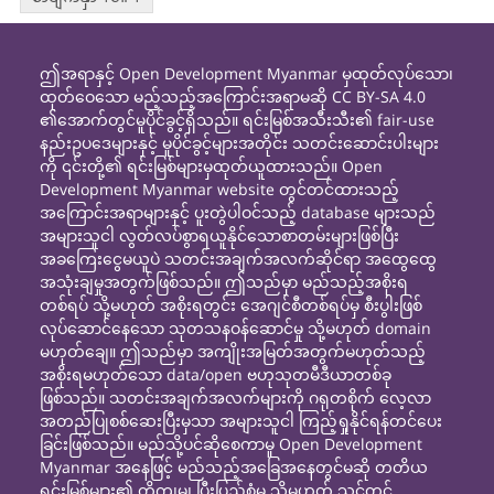
ဤအရာနှင့် Open Development Myanmar မှထုတ်လုပ်သော၊
ထုတ်ဝေသော မည့်သည့်အကြောင်းအရာမဆို CC BY-SA 4.0
၏အောက်တွင်မူပိုင်ခွင့်ရှိသည်။ ရင်းမြစ်အသီးသီး၏ fair-use
နည်းဥပဒေများနှင့် မူပိုင်ခွင့်များအတိုင်း သတင်းဆောင်းပါးများ
ကို ၎င်းတို့၏ ရင်းမြစ်များမှထုတ်ယူထားသည်။ Open
Development Myanmar website တွင်တင်ထားသည့်
အကြောင်းအရာများနှင့် ပူးတွဲပါဝင်သည့် database များသည်
အများသူငါ လွတ်လပ်စွာရယူနိုင်သောစာတမ်းများဖြစ်ပြီး
အခကြေးငွေမယူပဲ သတင်းအချက်အလက်ဆိုင်ရာ အထွေထွေ
အသုံးချမှုအတွက်ဖြစ်သည်။ ဤသည်မှာ မည်သည့်အစိုးရ
တစ်ရပ် သို့မဟုတ် အစိုးရတွင်း အေဂျင်စီတစ်ရပ်မှ စီးပွါးဖြစ်
လုပ်ဆောင်နေသော သုတသနဝန်ဆောင်မှု သို့မဟုတ် domain
မဟုတ်ချေ။ ဤသည်မှာ အကျိုးအမြတ်အတွက်မဟုတ်သည့်
အစိုးရမဟုတ်သော data/open ဗဟုသုတမီဒီယာတစ်ခု
ဖြစ်သည်။ သတင်းအချက်အလက်များကို ဂရုတစိုက် လေ့လာ
အတည်ပြုစစ်ဆေးပြီးမှသာ အများသူငါ ကြည့်ရှုနိုင်ရန်တင်ပေး
ခြင်းဖြစ်သည်။ မည်သို့ပင်ဆိုစေကာမူ Open Development
Myanmar အနေဖြင့် မည်သည့်အခြေအနေတွင်မဆို တတိယ
ရင်းမြစ်များ၏ တိကျမှု၊ ပြီးပြည့်စုံမှု သို့မဟုတ် သင့်တင့်