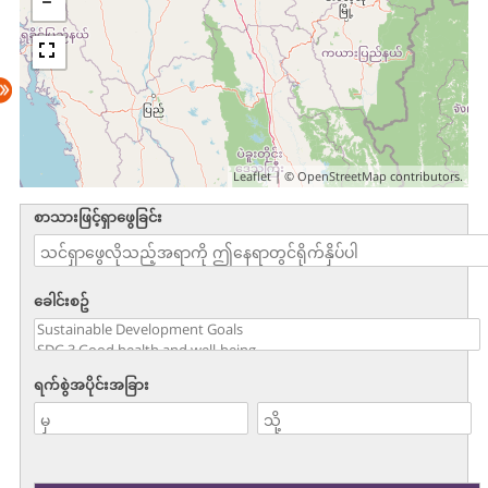
Leaflet
| ©
OpenStreetMap
contributors.
စာသားဖြင့်ရှာဖွေခြင်း
ခေါင်းစဥ်
ရက်စွဲအပိုင်းအခြား