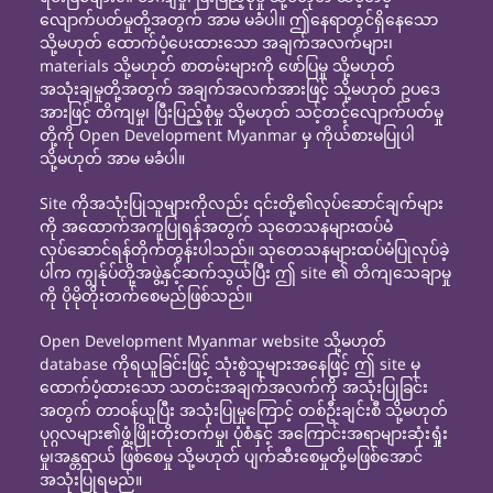
လျောက်ပတ်မှုတို့အတွက် အာမ မခံပါ။ ဤနေရာတွင်ရှိနေသော
သို့မဟုတ် ထောက်ပံ့ပေးထားသော အချက်အလက်များ၊
materials သို့မဟုတ် စာတမ်းများကို ဖော်ပြမှု သို့မဟုတ်
အသုံးချမှုတို့အတွက် အချက်အလက်အားဖြင့် သို့မဟုတ် ဥပဒေ
အားဖြင့် တိကျမှု၊ ပြီးပြည့်စုံမှု သို့မဟုတ် သင့်တင့်လျောက်ပတ်မှု
တို့ကို Open Development Myanmar မှ ကိုယ်စားမပြုပါ
သို့မဟုတ် အာမ မခံပါ။
Site ကိုအသုံးပြုသူများကိုလည်း ၎င်းတို့၏လုပ်ဆောင်ချက်များ
ကို အထောက်အကူပြုရန်အတွက် သုတေသနများထပ်မံ
လုပ်ဆောင်ရန်တိုက်တွန်းပါသည်။ သုတေသနများထပ်မံပြုလုပ်ခဲ့
ပါက ကျွန်ုပ်တို့အဖွဲ့နှင့်ဆက်သွယ်ပြီး ဤ site ၏ တိကျသေချာမှု
ကို ပိုမိုတိုးတက်စေမည်ဖြစ်သည်။
Open Development Myanmar website သို့မဟုတ်
database ကိုရယူခြင်းဖြင့် သုံးစွဲသူများအနေဖြင့် ဤ site မှ
ထောက်ပံ့ထားသော သတင်းအချက်အလက်ကို အသုံးပြုခြင်း
အတွက် တာဝန်ယူပြီး အသုံးပြုမှုကြောင့် တစ်ဦးချင်းစီ သို့မဟုတ်
ပုဂ္ဂလများ၏ဖွံ့ဖြိုးတိုးတက်မှု၊ ပုံစံနှင့် အကြောင်းအရာများဆုံးရှုံး
မှု၊အန္တရာယ် ဖြစ်စေမှု သို့မဟုတ် ပျက်ဆီးစေမှုတို့မဖြစ်အောင်
အသုံးပြုရမည်။