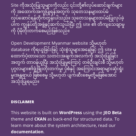
Site ကိုအသုံးပြုသူများကိုလည်း ၎င်းတို့၏လုပ်ဆောင်ချက်များ
ကို အထောက်အကူပြုရန်အတွက် သုတေသနများထပ်မံ
လုပ်ဆောင်ရန်တိုက်တွန်းပါသည်။ သုတေသနများထပ်မံပြုလုပ်ခဲ့
ပါက ကျွန်ုပ်တို့အဖွဲ့နှင့်ဆက်သွယ်ပြီး ဤ site ၏ တိကျသေချာမှု
ကို ပိုမိုတိုးတက်စေမည်ဖြစ်သည်။
Open Development Myanmar website သို့မဟုတ်
database ကိုရယူခြင်းဖြင့် သုံးစွဲသူများအနေဖြင့် ဤ site မှ
ထောက်ပံ့ထားသော သတင်းအချက်အလက်ကို အသုံးပြုခြင်း
အတွက် တာဝန်ယူပြီး အသုံးပြုမှုကြောင့် တစ်ဦးချင်းစီ သို့မဟုတ်
ပုဂ္ဂလများ၏ဖွံ့ဖြိုးတိုးတက်မှု၊ ပုံစံနှင့် အကြောင်းအရာများဆုံးရှုံး
မှု၊အန္တရာယ် ဖြစ်စေမှု သို့မဟုတ် ပျက်ဆီးစေမှုတို့မဖြစ်အောင်
အသုံးပြုရမည်။
DISCLAIMER
This website is built on
WordPress
using the
JEO Beta
theme and
CKAN
as back-end for structured data. To
learn more about the system architecture, read our
documentation
.