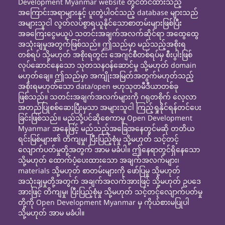
Development Myanmar website တွင်တင်ထားသည့်
အကြောင်းအရာများနှင့် ပူးတွဲပါဝင်သည့် database များသည်
အများသူငါ လွတ်လပ်စွာရယူနိုင်သောစာတမ်းများဖြစ်ပြီး
အခကြေးငွေမယူပဲ သတင်းအချက်အလက်ဆိုင်ရာ အထွေထွေ
အသုံးချမှုအတွက်ဖြစ်သည်။ ဤသည်မှာ မည်သည့်အစိုးရ
တစ်ရပ် သို့မဟုတ် အစိုးရတွင်း အေဂျင်စီတစ်ရပ်မှ စီးပွါးဖြစ်
လုပ်ဆောင်နေသော သုတသနဝန်ဆောင်မှု သို့မဟုတ် domain
မဟုတ်ချေ။ ဤသည်မှာ အကျိုးအမြတ်အတွက်မဟုတ်သည့်
အစိုးရမဟုတ်သော data/open ဗဟုသုတမီဒီယာတစ်ခု
ဖြစ်သည်။ သတင်းအချက်အလက်များကို ဂရုတစိုက် လေ့လာ
အတည်ပြုစစ်ဆေးပြီးမှသာ အများသူငါ ကြည့်ရှုနိုင်ရန်တင်ပေး
ခြင်းဖြစ်သည်။ မည်သို့ပင်ဆိုစေကာမူ Open Development
Myanmar အနေဖြင့် မည်သည့်အခြေအနေတွင်မဆို တတိယ
ရင်းမြစ်များ၏ တိကျမှု၊ ပြီးပြည့်စုံမှု သို့မဟုတ် သင့်တင့်
လျောက်ပတ်မှုတို့အတွက် အာမ မခံပါ။ ဤနေရာတွင်ရှိနေသော
သို့မဟုတ် ထောက်ပံ့ပေးထားသော အချက်အလက်များ၊
materials သို့မဟုတ် စာတမ်းများကို ဖော်ပြမှု သို့မဟုတ်
အသုံးချမှုတို့အတွက် အချက်အလက်အားဖြင့် သို့မဟုတ် ဥပဒေ
အားဖြင့် တိကျမှု၊ ပြီးပြည့်စုံမှု သို့မဟုတ် သင့်တင့်လျောက်ပတ်မှု
တို့ကို Open Development Myanmar မှ ကိုယ်စားမပြုပါ
သို့မဟုတ် အာမ မခံပါ။