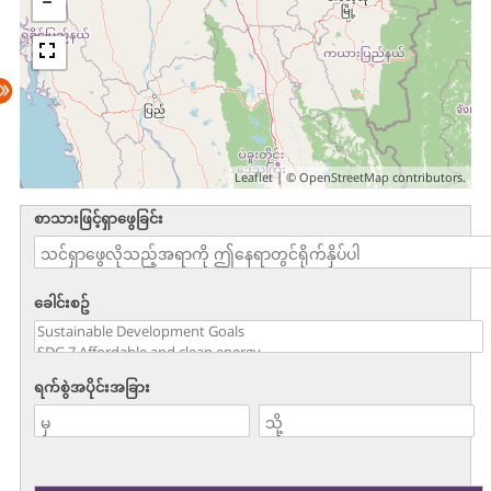
Leaflet
| ©
OpenStreetMap
contributors.
စာသားဖြင့်ရှာဖွေခြင်း
ခေါင်းစဥ်
ရက်စွဲအပိုင်းအခြား