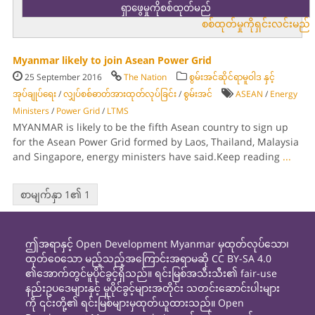
စစ်ထုတ်မှုကိုရှင်းလင်းမည်
Myanmar likely to join Asean Power Grid
25 September 2016
The Nation
စွမ်းအင်ဆိုင်ရာမူဝါဒ နှင့်
အုပ်ချုပ်ရေး
/
လျှပ်စစ်ဓာတ်အားထုတ်လုပ်ခြင်း
/
စွမ်းအင်
ASEAN
/
Energy
Ministers
/
Power Grid
/
LTMS
MYANMAR is likely to be the fifth Asean country to sign up
for the Asean Power Grid formed by Laos, Thailand, Malaysia
and Singapore, energy ministers have said.Keep reading
...
စာမျက်နှာ 1၏ 1
ဤအရာနှင့် Open Development Myanmar မှထုတ်လုပ်သော၊
ထုတ်ဝေသော မည့်သည့်အကြောင်းအရာမဆို CC BY-SA 4.0
၏အောက်တွင်မူပိုင်ခွင့်ရှိသည်။ ရင်းမြစ်အသီးသီး၏ fair-use
နည်းဥပဒေများနှင့် မူပိုင်ခွင့်များအတိုင်း သတင်းဆောင်းပါးများ
ကို ၎င်းတို့၏ ရင်းမြစ်များမှထုတ်ယူထားသည်။ Open