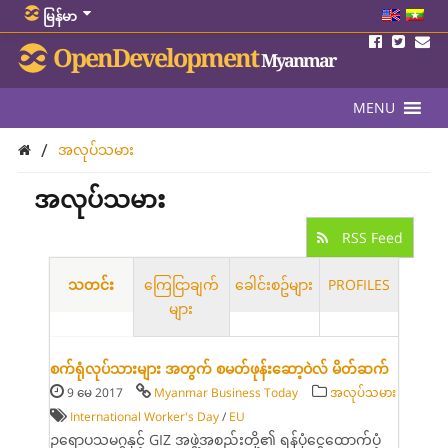
မြန်မာ
OpenDevelopment
Myanmar
MENU
/
အလုပ်သမား
အလုပ်သမား
RSS Feed
သတင်း
ကြေငြာချက်
ခေါင်းစဥ်များ
PROFILES
များ
စက်ရုံလုပ်သားများ အတွက် စမတ်ဖုန်းဆော့ဝဲလ် မိတ်ဆက်
9 မေ 2017
Myanmar Business Today
အလုပ်သမား
International Worker's Day
/
EU
ဥရောပသမဂ္ဂနှင့် GIZ အဖွဲ့အစည်းတို့၏ ရန်ပုံငွေထောက်ပံ့