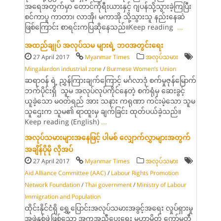
အရေအတွက်မှာ တောင်ကိုရီးယားနှင့် ဂျပန်သို့သွားခဲ့ကြပြီး
စင်ကာပူ ကာတာ၊ လာအို၊ မကာအို သို့သွားသူ နည်းနေဆဲ
ဖြစ်ကြောင်း စာရင်းကပြဆိုနေသည်။Keep reading
...
အထည်ချုပ် အလုပ်သမ များရဲ့ ဘဝအတွင်းရေး
27 April 2017
Myanmar Times
အလုပ်သမား
Mingalardon industrial zone
/
Burmese Women’s Union
ဆရာဝန် ရဲ့ ညွှန်ကြားချက်ကြောင့် မင်္ဂလာဒုံ စက်မှုဇုန်မြောက်
ဘက်ပိုင်းရှိ သူမ အလုပ်လုပ်ကိုင်နေတဲ့ စက်ရုံမှ ဆေးခွင့်
ယူခဲ့သော မဝတ်ရည် အား သနား ကရုဏာ ကင်းမဲ့သော သူမ
သူဌေးက သူမ၏ ရာထူးမှ ချက်ခြင်း ထုတ်ပယ်ခဲ့သည်။
Keep reading (English)
...
အလုပ်သမားများအနေဖြင့် ပါမစ် လျှောက်လွှာများအတွက်
အချိန်ပိုမို လိုအပ်
27 April 2017
Myanmar Times
အလုပ်သမား
Aid Alliance Committee (AAC)
/
Labour Rights Promotion
Network Foundation
/
Thai government
/
Ministry of Labour
Immigration and Population
ထိုင်းနိုင်ငံရှိ ရွှေ့ပြောင်းအလုပ်သမားအခွင့်အရေး လှုပ်ရှားမှု
အဖွဲ့နှစ်ဖွဲ့ဖြစ်သော အကူအညီပေးရေး မဟာမိတ် ကော်မတီ