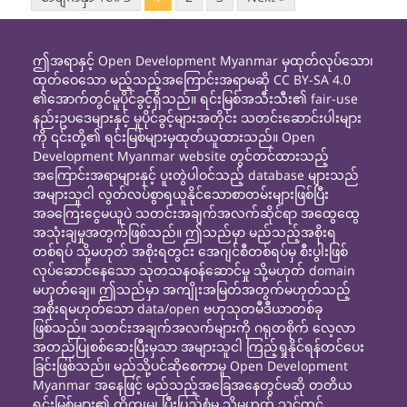
ဤအရာနှင့် Open Development Myanmar မှထုတ်လုပ်သော၊
ထုတ်ဝေသော မည့်သည့်အကြောင်းအရာမဆို CC BY-SA 4.0
၏အောက်တွင်မူပိုင်ခွင့်ရှိသည်။ ရင်းမြစ်အသီးသီး၏ fair-use
နည်းဥပဒေများနှင့် မူပိုင်ခွင့်များအတိုင်း သတင်းဆောင်းပါးများ
ကို ၎င်းတို့၏ ရင်းမြစ်များမှထုတ်ယူထားသည်။ Open
Development Myanmar website တွင်တင်ထားသည့်
အကြောင်းအရာများနှင့် ပူးတွဲပါဝင်သည့် database များသည်
အများသူငါ လွတ်လပ်စွာရယူနိုင်သောစာတမ်းများဖြစ်ပြီး
အခကြေးငွေမယူပဲ သတင်းအချက်အလက်ဆိုင်ရာ အထွေထွေ
အသုံးချမှုအတွက်ဖြစ်သည်။ ဤသည်မှာ မည်သည့်အစိုးရ
တစ်ရပ် သို့မဟုတ် အစိုးရတွင်း အေဂျင်စီတစ်ရပ်မှ စီးပွါးဖြစ်
လုပ်ဆောင်နေသော သုတသနဝန်ဆောင်မှု သို့မဟုတ် domain
မဟုတ်ချေ။ ဤသည်မှာ အကျိုးအမြတ်အတွက်မဟုတ်သည့်
အစိုးရမဟုတ်သော data/open ဗဟုသုတမီဒီယာတစ်ခု
ဖြစ်သည်။ သတင်းအချက်အလက်များကို ဂရုတစိုက် လေ့လာ
အတည်ပြုစစ်ဆေးပြီးမှသာ အများသူငါ ကြည့်ရှုနိုင်ရန်တင်ပေး
ခြင်းဖြစ်သည်။ မည်သို့ပင်ဆိုစေကာမူ Open Development
Myanmar အနေဖြင့် မည်သည့်အခြေအနေတွင်မဆို တတိယ
ရင်းမြစ်များ၏ တိကျမှု၊ ပြီးပြည့်စုံမှု သို့မဟုတ် သင့်တင့်