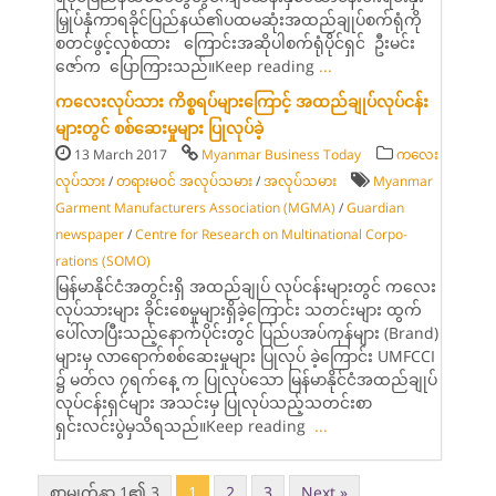
မြှုပ်နှံကာရခိုင်ပြည်နယ်၏ပထမဆုံးအထည်ချုပ်စက်ရုံကို
စတင်ဖွင့်လှစ်ထား ကြောင်းအဆိုပါစက်ရုံပိုင်ရှင် ဦးမင်း
ဇော်က ပြောကြားသည်။Keep reading
...
ကလေးလုပ်သား ကိစ္စရပ်များကြောင့် အထည်ချုပ်လုပ်ငန်း
များတွင် စစ်ဆေးမှုများ ပြုလုပ်ခဲ့
13 March 2017
Myanmar Business Today
ကလေး
လုပ်သား
/
တရားမဝင် အလုပ်သမား
/
အလုပ်သမား
Myanmar
Gar­ment Manufacturers As­sociation (MGMA)
/
Guardian
news­paper
/
Centre for Research on Multinational Corpo­
rations (SOMO)
မြန်မာနိုင်ငံအတွင်းရှိ အထည်ချုပ် လုပ်ငန်းများတွင် ကလေး
လုပ်သားများ ခိုင်းစေမှုများရှိခဲ့ကြောင်း သတင်းများ ထွက်
ပေါ်လာပြီးသည့်နောက်ပိုင်းတွင် ပြည်ပအပ်ကုန်များ (Brand)
များမှ လာရောက်စစ်ဆေးမှုများ ပြုလုပ် ခဲ့ကြောင်း UMFCCI
၌ မတ်လ ၇ရက်နေ့ က ပြုလုပ်သော မြန်မာနိုင်ငံအထည်ချုပ်
လုပ်ငန်းရှင်များ အသင်းမှ ပြုလုပ်သည့်သတင်းစာ
ရှင်းလင်းပွဲမှသိရသည်။Keep reading
...
စာမျက်နှာ 1၏ 3
1
2
3
Next »