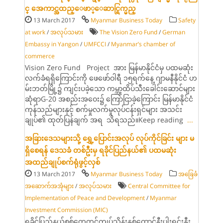
င္ အေကာင္အထည္ေဖာ္ေဆာင္ရြက္မည္
13 March 2017
Myanmar Business Today
Safety
at work
/
အလုပ်သမား
The Vision Zero Fund
/
German
Embassy in Yangon
/
UMFCCI
/
Myanmar’s chamber of
commerce
Vision Zero Fund Project အား မြန်မာနိုင်ငံမှ ပထမဆုံး
လက်ခံရရှိကြောင်းကို ဖေဖော်ဝါရီ ၁၅ရက်နေ့ ဂျာမနီနိုင်ငံ ဟ
မ်းဘတ်မြို့၌ ကျင်းပခဲ့သော ကမ္ဘာ့ထိပ်သီးခေါင်းဆောင်များ
ဆုံရာG-20 အစည်းအဝေး၌ ကြော်ငြာခဲ့ကြောင်း မြန်မာနိုင်ငံ
ကုန်သည်များနှင့် စက်မှုလက်မှုလုပ်ငန်းရှင်များ အသင်း
ချုပ်၏ ထုတ်ပြန်ချက် အရ သိရသည်။Keep reading
...
အခြားဒေသများသို့ ရွှေ့ပြောင်းအလုပ် လုပ်ကိုင်ခြင်း များ မ
ရှိစေရန် ဒေသခံ တစ်ဦးမှ ရခိုင်ပြည်နယ်၏ ပထမဆုံး
အထည်ချုပ်စက်ရုံဖွင့်လှစ်
13 March 2017
Myanmar Business Today
အခြေခံ
အဆောက်အအုံများ
/
အလုပ်သမား
Central Committee for
Imple­mentation of Peace and Development
/
Myan­mar
Investment Commis­sion (MIC)
ရခိုင်ပြည်နယ်စစ်တွေတွင်ကျပ်သိန်းနှစ်ထောင်နီးပါးရင်းနှီး