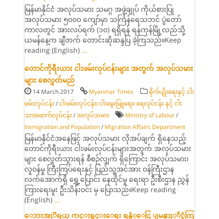
မြန်မာနိုင်ငံ အလုပ်သမား သမဂ္ဂ အဖွဲ့ချုပ် ကိုယ်စားပြု
အလုပ်သမား ၅၀၀၀ ကျော်မှာ သင်္ကြန်ရေသဘင် ပွဲတော်
ကာလတွင် အားလပ်ရက် (၁၀) ရရှိရန် ရန်ကုန်မြို့လည်သို့
ယမန်နေ့က ချီတက် တောင်းဆိုဆန္ဒပြ ခဲ့ကြသည်။Keep
reading (English)
...
တောင်ကိုရီးယား ငါးဖမ်းလုပ်ငန်းများ အတွက် အလုပ်သမား
များ စေလွှတ်မည်
14 March 2017
Myanmar Times
စိုက်ပျိုးရေးနှင့် ငါး
ဖမ်းလုပ်ငန်း
/
ငါးဖမ်းလုပ်ငန်း၊ ငါးမွေးမြူရေး၊ ရေလုပ်ငန်း နှင့် ငါး
သားဖောက်လုပ်ငန်း
/
အလုပ်သမား
Ministry of Labour
/
Immigration and Population
/
Migration Affairs Department
မြန်မာနိုင်ငံအနေဖြင့် အလုပ်သမား လိုအပ်ချက် ရှိနေသည့်
တောင်ကိုရီးယား ငါးဖမ်းလုပ်ငန်းများအတွက် အလုပ်သမား
များ စေလွှတ်သွားရန် စီစဉ်လျှက် ရှိကြောင်း အလုပ်သမား၊
လူဝန်မှု ကြီးကြပ်ရေးနှင့် ပြည်သူ့အင်အား ဝန်ကြီးဌာန
လက်အောက်ရှိ ရွှေ့ပြောင်း နေထိုင်မှု ရေးရာ ဦးစီးဌာန ညွှန်
ကြားရေးမူး ဦးသိန်းဝင်း မှ ပြောသည်။Keep reading
(English)
...
ေဘးအႏၱရယ္ ကင္းရွင္းေရး ရန္ပံုေငြ ျမန္မာႏုိင္ငံတြ