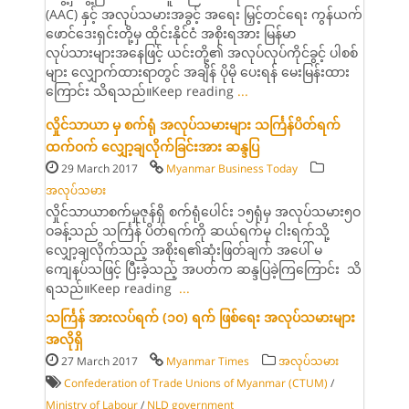
(AAC) နှင့် အလုပ်သမားအခွင့် အရေး မြှင့်တင်ရေး ကွန်ယက်
ဖောင်ဒေးရှင်းတို့မှ ထိုင်းနိုင်ငံ အစိုးရအား မြန်မာ
လုပ်သားများအနေဖြင့် ယင်းတို့၏ အလုပ်လုပ်ကိုင်ခွင့် ပါစစ်
များ လျှောက်ထားရာတွင် အချိန် ပိုမို ပေးရန် မေးမြန်းထား
ကြောင်း သိရသည်။Keep reading
...
လှိုင်သာယာ မှ စက်ရုံ အလုပ်သမားများ သင်္ကြန်ပိတ်ရက်
ထက်ဝက် လျှော့ချလိုက်ခြင်းအား ဆန္ဒပြ
29 March 2017
Myanmar Business Today
အလုပ်သမား
လှိုင်သာယာစက်မှုဇုန်ရှိ စက်ရုံပေါင်း ၁၅ရုံမှ အလုပ်သမား၅ဝ
ဝခန့်သည် သင်္ကြန် ပိတ်ရက်ကို ဆယ်ရက်မှ ငါးရက်သို့
လျှော့ချလိုက်သည့် အစိုးရ၏ဆုံးဖြတ်ချက် အပေါ် မ
ကျေနပ်သဖြင့် ပြီးခဲ့သည့် အပတ်က ဆန္ဒပြခဲ့ကြကြောင်း သိ
ရသည်။Keep reading
...
သင်္ကြန် အားလပ်ရက် (၁၀) ရက် ဖြစ်ရေး အလုပ်သမားများ
အလိုရှိ
27 March 2017
Myanmar Times
အလုပ်သမား
Confederation of Trade Unions of Myanmar (CTUM)
/
Ministry of Labour
/
NLD government