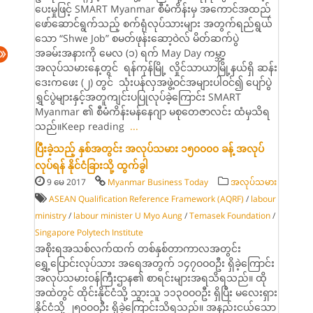
ပေးမှုဖြင့် SMART Myanmar စီမံကိန်းမှ အကောင်အထည်
ဖော်ဆောင်ရွက်သည့် စက်ရုံလုပ်သားများ အတွက်ရည်ရွယ်
သော “Shwe Job” စမတ်ဖုန်းဆော့ဝဲလ် မိတ်ဆက်ပွဲ
အခမ်းအနားကို မေလ (၁) ရက် May Day ကမ္ဘာ့
အလုပ်သမားနေ့တွင် ရန်ကုန်မြို့ လှိုင်သာယာမြို့နယ်ရှိ ဆန်း
ဒေးကဖေး (၂) တွင် သုံးပန်လှအဖွဲ့ဝင်အများပါဝင်၍ ပျော်ပွဲ
ရွှင်ပွဲများနှင့်အတူကျင်းပပြုလုပ်ခဲ့ကြောင်း SMART
Myanmar ၏ စီမံကိန်းမန်နေဂျာ မစုတေဇာလင်း ထံမှသိရ
သည်။Keep reading
...
ပြီးခဲ့သည့် နှစ်အတွင်း အလုပ်သမား ၁၅၀၀၀၀ ခန့် အလုပ်
လုပ်ရန် နိုင်ငံခြားသို့ ထွက်ခွါ
9 မေ 2017
Myanmar Business Today
အလုပ်သမား
ASEAN Qualification Reference Framework (AQRF)
/
labour
ministry
/
labour minister U Myo Aung
/
Temasek Foundation
/
Sin­gapore Polytech Institute
အစိုးရအသစ်လက်ထက် တစ်နှစ်တာကာလအတွင်း
ရွှေ့ပြောင်းလုပ်သား အရေအတွက် ၁၄၇ဝဝဝဦး ရှိခဲ့ကြောင်း
အလုပ်သမားဝန်ကြီးဌာန၏ စာရင်းများအရသိရသည်။ ထို
အထဲတွင် ထိုင်းနိုင်ငံသို့ သွားသူ ၁၁၃ဝဝဝဦး ရှိပြီး မလေးရှား
နိုင်ငံသို့ ၂၅ဝဝဝဦး ရှိခဲ့ကြောင်းသိရသည်။ အနည်းငယ်သော