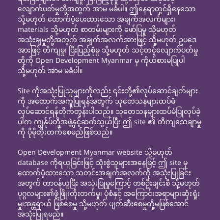
လျောက်ပတ်မှုတို့အတွက် အာမ မခံပါ။ ဤနေရာတွင်ရှိနေသော
သို့မဟုတ် ထောက်ပံ့ပေးထားသော အချက်အလက်များ၊
materials သို့မဟုတ် စာတမ်းများကို ဖော်ပြမှု သို့မဟုတ်
အသုံးချမှုတို့အတွက် အချက်အလက်အားဖြင့် သို့မဟုတ် ဥပဒေ
အားဖြင့် တိကျမှု၊ ပြီးပြည့်စုံမှု သို့မဟုတ် သင့်တင့်လျောက်ပတ်မှု
တို့ကို Open Development Myanmar မှ ကိုယ်စားမပြုပါ
သို့မဟုတ် အာမ မခံပါ။
Site ကိုအသုံးပြုသူများကိုလည်း ၎င်းတို့၏လုပ်ဆောင်ချက်များ
ကို အထောက်အကူပြုရန်အတွက် သုတေသနများထပ်မံ
လုပ်ဆောင်ရန်တိုက်တွန်းပါသည်။ သုတေသနများထပ်မံပြုလုပ်ခဲ့
ပါက ကျွန်ုပ်တို့အဖွဲ့နှင့်ဆက်သွယ်ပြီး ဤ site ၏ တိကျသေချာမှု
ကို ပိုမိုတိုးတက်စေမည်ဖြစ်သည်။
Open Development Myanmar website သို့မဟုတ်
database ကိုရယူခြင်းဖြင့် သုံးစွဲသူများအနေဖြင့် ဤ site မှ
ထောက်ပံ့ထားသော သတင်းအချက်အလက်ကို အသုံးပြုခြင်း
အတွက် တာဝန်ယူပြီး အသုံးပြုမှုကြောင့် တစ်ဦးချင်းစီ သို့မဟုတ်
ပုဂ္ဂလများ၏ဖွံ့ဖြိုးတိုးတက်မှု၊ ပုံစံနှင့် အကြောင်းအရာများဆုံးရှုံး
မှု၊အန္တရာယ် ဖြစ်စေမှု သို့မဟုတ် ပျက်ဆီးစေမှုတို့မဖြစ်အောင်
အသုံးပြုရမည်။