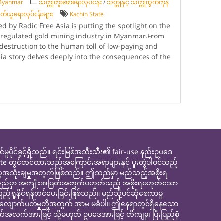
-Myanmar
သတ္တုတူးဖော်ရေးလုပ်ငန်း
/
သတ္တုနှင့် သတ္တုထွက်ကုန်
ယူရေးလုပ်ငန်းများ
Kachin State
ed by Radio Free Asia is putting the spotlight on the
ly regulated gold mining industry in Myanmar.From
estruction to the human toll of low-paying and
ia story delves deeply into the consequences of the
င်ခွင့်ရှိသည်။ ရင်းမြစ်အသီးသီး၏ fair-use နည်းဥပဒေ
site တွင်တင်ထားသည့်အကြောင်းအရာများနှင့် ပူးတွဲပါဝင်သည့်
ေအသုံးချမှုအတွက်ဖြစ်သည်။ ဤသည်မှာ မည်သည့်အစိုးရ
ေ။ ဤသည်မှာ အကျိုးအမြတ်အတွက်မဟုတ်သည့် အစိုးရမဟုတ်သော
နိုင်ရန်တင်ပေးခြင်းဖြစ်သည်။ မည်သို့ပင်ဆိုစေကာမူ
့်လျောက်ပတ်မှုတို့အတွက် အာမ မခံပါ။ ဤနေရာတွင်ရှိနေသော
လက်အားဖြင့် သို့မဟုတ် ဥပဒေအားဖြင့် တိကျမှု၊ ပြီးပြည့်စုံ