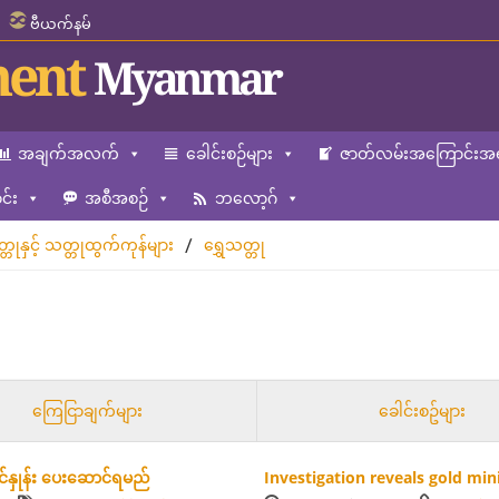
ဗီယက်နမ်
ent
Myanmar
အချက်အလက်
ခေါင်းစဉ်များ
ဇာတ်လမ်းအကြောင်းအရ
်း
အစီအစဉ်
ဘလော့ဂ်
/
္တုနှင့် သတ္တုထွက်ကုန်များ
ရွှေသတ္တု
ကြေငြာချက်များ
ခေါင်းစဥ်များ
ုင်နှုန်း ပေးဆောင်ရမည်
Investigation reveals gold mi