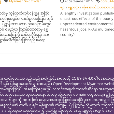
ု
Myanmar Gold Trader
26 September 2016
Consult
များ
/
ရွှေသတ္တု
/
မြေအောက်သယံဇာတ ထုတ်
ံမှ ကုန်သွယ်လုပ်ငန်းခွန် အဖြစ်
A lengthy investigation publish
ထောင်စုအခွန်ကောက်ဥပဒေကြမ်းတွင်
disastrous effects of the poor
ပြဋ္ဌာန်းထားသော ဥပဒေကြမ်းတွင်
unprecedented environmental d
ခံ ရမည်ဟု ပြဋ္ဌာန်းထားရာမှ ရွှေ
hazardous jobs, RFA’s multimed
သောကြောင့် တစ်ရာခိုင်နှုန်းအား
country’s
...
ဋ္ဌာန်းလိုက်ခြင်းဖြစ်သည်။Keep
ထုတ်ဝေသော မည့်သည့်အကြောင်းအရာမဆို CC BY-SA 4.0 ၏အောက်တွင်မူပို
ု ၎င်းတို့၏ ရင်းမြစ်များမှထုတ်ယူထားသည်။ Open Development Myanmar web
ာတမ်းများဖြစ်ပြီး အခကြေးငွေမယူပဲ သတင်းအချက်အလက်ဆိုင်ရာ အထွေထွ
ွါးဖြစ်လုပ်ဆောင်နေသော သုတသနဝန်ဆောင်မှု သို့မဟုတ် domain မဟုတ်ချ
များကို ဂရုတစိုက် လေ့လာအတည်ပြုစစ်ဆေးပြီးမှသာ အများသူငါ ကြည့်ရှု
မဆို တတိယ ရင်းမြစ်များ၏ တိကျမှု၊ ပြီးပြည့်စုံမှု သို့မဟုတ် သင့်တင
ု့မဟုတ် စာတမ်းများကို ဖော်ပြမှု သို့မဟုတ် အသုံးချမှုတို့အတွက် အချက်အ