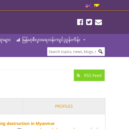
ာများ
မြန်မာ့စီးပွားရေးဝန်းကျင်ညွှန်းကိန်း
RSS Feed
PROFILES
ning destruction in Myanmar