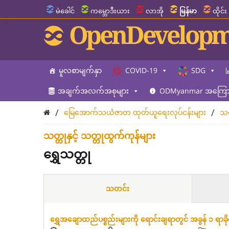
မဲခေါင်
ကမ္ဘောဒီးယား
လာအို
မြန်မာ
ထိုင်း
OpenDevelopm
မူလစာမျက်နှာ
COVID-19
SDG
အချက်အလက်အစုများ
ODMyanmar အကြောင
/
/
မြေအောက်သယံဇာတ ထုတ်ယူရေးလုပ်ငန်းများ
သတ
သတ္တုနှင့် သတ္တုထွက်ကုန်များ
ရွှေသတ္တု
သတင်း
ရွှေအချောထည်ပစ္စည်းများကို ရောင်းချရာတွင် အခွန် ၁ ရာခိ