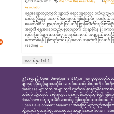
13 March 2017
Myanmar Business Today
ရွှေသတ္တ
Association
ရွှေအချောထည်ပစ္စည်းများကို ရောင်းချရာတွင် ဝယ်ယူသူများထ
တစ်ရာခိုင်နှုန်း ကောက်ခံပေးရမည်ဖြစ်ကြောင်း၂၀၁၇ပြည်
ဖေဖော်ဝါရီလ၂၄ရက်တွင် ပြင် ဆင်ပြဌာန်းလိုက်သည်။ကနဦး 
အဆိုပါ ရွှေအချောထည်ပစ္စည်းများကို သုံးရာခိုင်နှုန်း ကောက်
လုပ်ငန်းရှင်များ အသင်းမှ အရောင်းအဝယ် လျော့နည်းလာနိုင်
ကောက်ခံရန် ပြန်လည်တင်ပြပြီးနောက် ယခုကဲ့သို့ ပြင်ဆင် ပြ
reading
...
စာမျက်နှာ 1၏ 1
ဤအရာနှင့် Open Development Myanmar မှထုတ်လုပ်သော၊ 
များနှင့် မူပိုင်ခွင့်များအတိုင်း သတင်းဆောင်းပါးများကိ
database များသည် အများသူငါ လွတ်လပ်စွာရယူနိုင်သောစ
တစ်ရပ် သို့မဟုတ် အစိုးရတွင်း အေဂျင်စီတစ်ရပ်မှ စီးပ
data/open ဗဟုသုတမီဒီယာတစ်ခု ဖြစ်သည်။ သတင်းအချက်အလက်
Open Development Myanmar အနေဖြင့် မည်သည့်အခြေအနေတွင်
သို့မဟုတ် ထောက်ပံ့ပေးထားသော အချက်အလက်များ၊ materials သိ