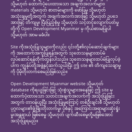
သို့မဟုတ် ထောက်ပံ့ပေးထားသော အချက်အလက်များ၊
materials သို့မဟုတ် စာတမ်းများကို ဖော်ပြမှု သို့မဟုတ်
အသုံးချမှုတို့အတွက် အချက်အလက်အားဖြင့် သို့မဟုတ် ဥပဒေ
အားဖြင့် တိကျမှု၊ ပြီးပြည့်စုံမှု သို့မဟုတ် သင့်တင့်လျောက်ပတ်မှု
တို့ကို Open Development Myanmar မှ ကိုယ်စားမပြုပါ
သို့မဟုတ် အာမ မခံပါ။
Site ကိုအသုံးပြုသူများကိုလည်း ၎င်းတို့၏လုပ်ဆောင်ချက်များ
ကို အထောက်အကူပြုရန်အတွက် သုတေသနများထပ်မံ
လုပ်ဆောင်ရန်တိုက်တွန်းပါသည်။ သုတေသနများထပ်မံပြုလုပ်ခဲ့
ပါက ကျွန်ုပ်တို့အဖွဲ့နှင့်ဆက်သွယ်ပြီး ဤ site ၏ တိကျသေချာမှု
ကို ပိုမိုတိုးတက်စေမည်ဖြစ်သည်။
Open Development Myanmar website သို့မဟုတ်
database ကိုရယူခြင်းဖြင့် သုံးစွဲသူများအနေဖြင့် ဤ site မှ
ထောက်ပံ့ထားသော သတင်းအချက်အလက်ကို အသုံးပြုခြင်း
အတွက် တာဝန်ယူပြီး အသုံးပြုမှုကြောင့် တစ်ဦးချင်းစီ သို့မဟုတ်
ပုဂ္ဂလများ၏ဖွံ့ဖြိုးတိုးတက်မှု၊ ပုံစံနှင့် အကြောင်းအရာများဆုံးရှုံး
မှု၊အန္တရာယ် ဖြစ်စေမှု သို့မဟုတ် ပျက်ဆီးစေမှုတို့မဖြစ်အောင်
အသုံးပြုရမည်။