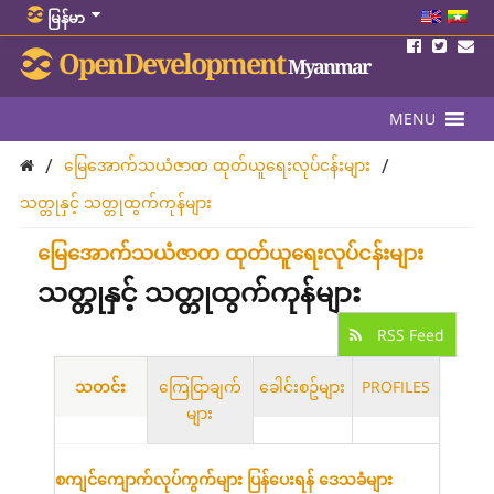
မြန်မာ
OpenDevelopment
Myanmar
MENU
/
/
မြေအောက်သယံဇာတ ထုတ်ယူရေးလုပ်ငန်းများ
သတ္တုနှင့် သတ္တုထွက်ကုန်များ
မြေအောက်သယံဇာတ ထုတ်ယူရေးလုပ်ငန်းများ
သတ္တုနှင့် သတ္တုထွက်ကုန်များ
RSS Feed
သတင်း
ကြေငြာချက်
ခေါင်းစဥ်များ
PROFILES
များ
စကျင်ကျောက်လုပ်ကွက်များ ပြန်ပေးရန် ဒေသခံများ