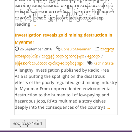
အသင်းမှ အရောင်းအဝယ် လျော့နည်းလာနိုင်သောကြောင့်
တစ်ရာခိုင်နှုန်းအား ကောက်ခံရန် ပြန်လည်တင်ပြပြီးနောက်
ယခုကဲ့သို့ ပြင်ဆင် ပြဋ္ဌာန်းလိုက်ခြင်းဖြစ်သည်။Keep
reading
...
Investigation reveals gold mining destruction in
Myanmar
26 September 2016
Consult-Myanmar
သတ္တုတူး
ဖော်ရေးလုပ်ငန်း
/
သတ္တုနှင့် သတ္တုထွက်ကုန်များ
/
ရွှေသတ္တု
/
မြေအောက်သယံဇာတ ထုတ်ယူရေးလုပ်ငန်းများ
Kachin State
A lengthy investigation published by Radio Free
Asia is putting the spotlight on the disastrous
effects of the poorly regulated gold mining industry
in Myanmar.From unprecedented environmental
destruction to the human toll of low-paying and
hazardous jobs, RFA’s multimedia story delves
deeply into the consequences of the country’s
...
စာမျက်နှာ 1၏ 1