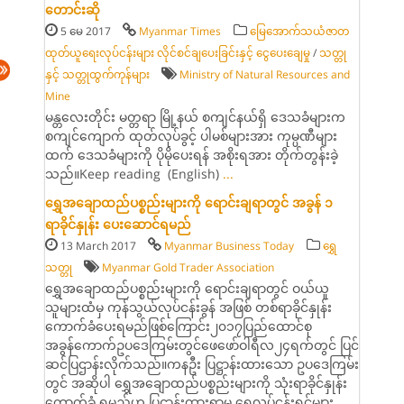
တောင်းဆို
5 မေ 2017
Myanmar Times
မြေအောက်သယံဇာတ
ထုတ်ယူရေးလုပ်ငန်းများ လိုင်စင်ချပေးခြင်းနှင့် ငွေပေးချေမှု
/
သတ္တု
နှင့် သတ္တုထွက်ကုန်များ
Ministry of Natural Resources and
Mine
မန္တလေးတိုင်း မတ္တရာ မြို့နယ် စကျင်နယ်ရှိ ဒေသခံများက
စကျင်ကျောက် ထုတ်လုပ်ခွင့် ပါမစ်များအား ကုမ္ပဏီများ
ထက် ဒေသခံများကို ပိုမိုပေးရန် အစိုးရအား တိုက်တွန်းခဲ့
သည်။Keep reading (English)
...
ရွှေအချောထည်ပစ္စည်းများကို ရောင်းချရာတွင် အခွန် ၁
ရာခိုင်နှုန်း ပေးဆောင်ရမည်
13 March 2017
Myanmar Business Today
ရွှေ
သတ္တု
Myanmar Gold Trader Association
ရွှေအချောထည်ပစ္စည်းများကို ရောင်းချရာတွင် ဝယ်ယူ
သူများထံမှ ကုန်သွယ်လုပ်ငန်းခွန် အဖြစ် တစ်ရာခိုင်နှုန်း
ကောက်ခံပေးရမည်ဖြစ်ကြောင်း၂၀၁၇ပြည်ထောင်စု
အခွန်ကောက်ဥပဒေကြမ်းတွင်ဖေဖော်ဝါရီလ၂၄ရက်တွင် ပြင်
ဆင်ပြဌာန်းလိုက်သည်။ကနဦး ပြဋ္ဌာန်းထားသော ဥပဒေကြမ်း
တွင် အဆိုပါ ရွှေအချောထည်ပစ္စည်းများကို သုံးရာခိုင်နှုန်း
ကောက်ခံ ရမည်ဟု ပြဋ္ဌာန်းထားရာမှ ရွှေလုပ်ငန်းရှင်များ