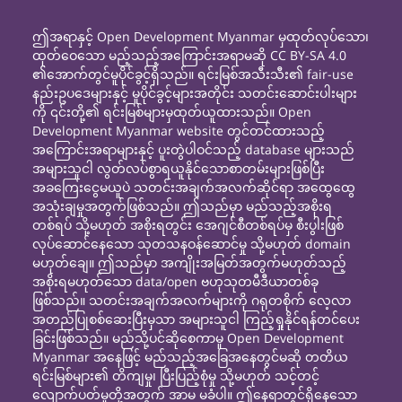
ဤအရာနှင့် Open Development Myanmar မှထုတ်လုပ်သော၊
ထုတ်ဝေသော မည့်သည့်အကြောင်းအရာမဆို CC BY-SA 4.0
၏အောက်တွင်မူပိုင်ခွင့်ရှိသည်။ ရင်းမြစ်အသီးသီး၏ fair-use
နည်းဥပဒေများနှင့် မူပိုင်ခွင့်များအတိုင်း သတင်းဆောင်းပါးများ
ကို ၎င်းတို့၏ ရင်းမြစ်များမှထုတ်ယူထားသည်။ Open
Development Myanmar website တွင်တင်ထားသည့်
အကြောင်းအရာများနှင့် ပူးတွဲပါဝင်သည့် database များသည်
အများသူငါ လွတ်လပ်စွာရယူနိုင်သောစာတမ်းများဖြစ်ပြီး
အခကြေးငွေမယူပဲ သတင်းအချက်အလက်ဆိုင်ရာ အထွေထွေ
အသုံးချမှုအတွက်ဖြစ်သည်။ ဤသည်မှာ မည်သည့်အစိုးရ
တစ်ရပ် သို့မဟုတ် အစိုးရတွင်း အေဂျင်စီတစ်ရပ်မှ စီးပွါးဖြစ်
လုပ်ဆောင်နေသော သုတသနဝန်ဆောင်မှု သို့မဟုတ် domain
မဟုတ်ချေ။ ဤသည်မှာ အကျိုးအမြတ်အတွက်မဟုတ်သည့်
အစိုးရမဟုတ်သော data/open ဗဟုသုတမီဒီယာတစ်ခု
ဖြစ်သည်။ သတင်းအချက်အလက်များကို ဂရုတစိုက် လေ့လာ
အတည်ပြုစစ်ဆေးပြီးမှသာ အများသူငါ ကြည့်ရှုနိုင်ရန်တင်ပေး
ခြင်းဖြစ်သည်။ မည်သို့ပင်ဆိုစေကာမူ Open Development
Myanmar အနေဖြင့် မည်သည့်အခြေအနေတွင်မဆို တတိယ
ရင်းမြစ်များ၏ တိကျမှု၊ ပြီးပြည့်စုံမှု သို့မဟုတ် သင့်တင့်
လျောက်ပတ်မှုတို့အတွက် အာမ မခံပါ။ ဤနေရာတွင်ရှိနေသော