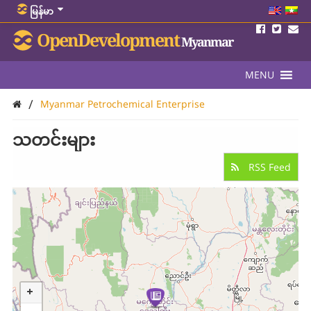
မြန်မာ
OpenDevelopment
Myanmar
MENU
/
Myanmar Petrochemical Enterprise
သတင်းများ
RSS Feed