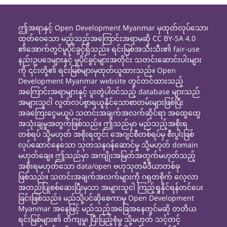
ဤအရာနှင့် Open Development Myanmar မှထုတ်လုပ်သော၊
ထုတ်ဝေသော မည့်သည့်အကြောင်းအရာမဆို CC BY-SA 4.0
၏အောက်တွင်မူပိုင်ခွင့်ရှိသည်။ ရင်းမြစ်အသီးသီး၏ fair-use
နည်းဥပဒေများနှင့် မူပိုင်ခွင့်များအတိုင်း သတင်းဆောင်းပါးများ
ကို ၎င်းတို့၏ ရင်းမြစ်များမှထုတ်ယူထားသည်။ Open
Development Myanmar website တွင်တင်ထားသည့်
အကြောင်းအရာများနှင့် ပူးတွဲပါဝင်သည့် database များသည်
အများသူငါ လွတ်လပ်စွာရယူနိုင်သောစာတမ်းများဖြစ်ပြီး
အခကြေးငွေမယူပဲ သတင်းအချက်အလက်ဆိုင်ရာ အထွေထွေ
အသုံးချမှုအတွက်ဖြစ်သည်။ ဤသည်မှာ မည်သည့်အစိုးရ
တစ်ရပ် သို့မဟုတ် အစိုးရတွင်း အေဂျင်စီတစ်ရပ်မှ စီးပွါးဖြစ်
လုပ်ဆောင်နေသော သုတသနဝန်ဆောင်မှု သို့မဟုတ် domain
မဟုတ်ချေ။ ဤသည်မှာ အကျိုးအမြတ်အတွက်မဟုတ်သည့်
အစိုးရမဟုတ်သော data/open ဗဟုသုတမီဒီယာတစ်ခု
ဖြစ်သည်။ သတင်းအချက်အလက်များကို ဂရုတစိုက် လေ့လာ
အတည်ပြုစစ်ဆေးပြီးမှသာ အများသူငါ ကြည့်ရှုနိုင်ရန်တင်ပေး
ခြင်းဖြစ်သည်။ မည်သို့ပင်ဆိုစေကာမူ Open Development
Myanmar အနေဖြင့် မည်သည့်အခြေအနေတွင်မဆို တတိယ
ရင်းမြစ်များ၏ တိကျမှု၊ ပြီးပြည့်စုံမှု သို့မဟုတ် သင့်တင့်