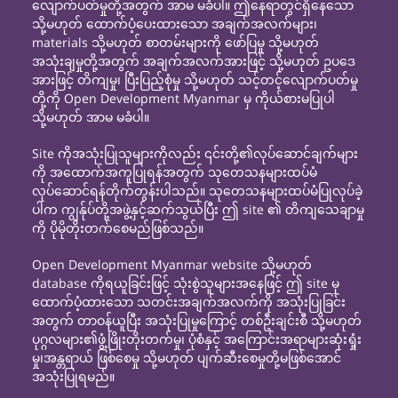
လျောက်ပတ်မှုတို့အတွက် အာမ မခံပါ။ ဤနေရာတွင်ရှိနေသော
သို့မဟုတ် ထောက်ပံ့ပေးထားသော အချက်အလက်များ၊
materials သို့မဟုတ် စာတမ်းများကို ဖော်ပြမှု သို့မဟုတ်
အသုံးချမှုတို့အတွက် အချက်အလက်အားဖြင့် သို့မဟုတ် ဥပဒေ
အားဖြင့် တိကျမှု၊ ပြီးပြည့်စုံမှု သို့မဟုတ် သင့်တင့်လျောက်ပတ်မှု
တို့ကို Open Development Myanmar မှ ကိုယ်စားမပြုပါ
သို့မဟုတ် အာမ မခံပါ။
Site ကိုအသုံးပြုသူများကိုလည်း ၎င်းတို့၏လုပ်ဆောင်ချက်များ
ကို အထောက်အကူပြုရန်အတွက် သုတေသနများထပ်မံ
လုပ်ဆောင်ရန်တိုက်တွန်းပါသည်။ သုတေသနများထပ်မံပြုလုပ်ခဲ့
ပါက ကျွန်ုပ်တို့အဖွဲ့နှင့်ဆက်သွယ်ပြီး ဤ site ၏ တိကျသေချာမှု
ကို ပိုမိုတိုးတက်စေမည်ဖြစ်သည်။
Open Development Myanmar website သို့မဟုတ်
database ကိုရယူခြင်းဖြင့် သုံးစွဲသူများအနေဖြင့် ဤ site မှ
ထောက်ပံ့ထားသော သတင်းအချက်အလက်ကို အသုံးပြုခြင်း
အတွက် တာဝန်ယူပြီး အသုံးပြုမှုကြောင့် တစ်ဦးချင်းစီ သို့မဟုတ်
ပုဂ္ဂလများ၏ဖွံ့ဖြိုးတိုးတက်မှု၊ ပုံစံနှင့် အကြောင်းအရာများဆုံးရှုံး
မှု၊အန္တရာယ် ဖြစ်စေမှု သို့မဟုတ် ပျက်ဆီးစေမှုတို့မဖြစ်အောင်
အသုံးပြုရမည်။