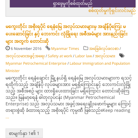
စစ်ထုတ်မှုကိုရှင်းလင်းမည်
မကွေးတိုင်း အစိုးရပိုင် ရေနံမြေ အလုပ်သမားများမှ အချိန််ပိုကြေး မ
ပေးဆောင်ခြင်း နှင့် ဘေးကင်း လုံခြုံရေး အစီအမံများ အားနည်းခြင်း
များ အတွက် တောင်းဆို
6 November 2016
Myanmar Times
အခြေခံလုပ်ခလစာ
/
အလုပ်သမားအခွင့်အရေး
/
Safety at work
/
Labor law
/
အလုပ်သမား
Myanmar Petrochemical Enterprise
/
Labour Immigration and Population
Minister
မကွေးတိုင်း ရေနံချောင်း မြို့နယ်ရှိ ရေနံမြေ အလုပ်သမားများက ရသင့်
ရထိုက်သည့် အချိန်ပို လုပ်ခများအား မရရှိကြောင်းနှင့် ဘေးကင်းလုံခြုံ
သည့် အစီအစဉ် များ ထားရှိပေးထားခြင်း မရှိကြောင်း တောင်းဆိုခဲ့ကြ
သည်။ မြန်မာ့ရေနံ ဓါတုလုပ်ငန်း (Myanmar Petrochemical
Enterprise) သည် အလုပ်သမား အခွင့်အရေးချိုးဖောက်မူ့များ ကြောင့်
တရားစွဲဆို ခံထားရသည့် အစိုးရပိုင် ကုမ္ပဏီ ဖြစ်သည်။Keep reading
...
စာမျက်နှာ 1၏ 1