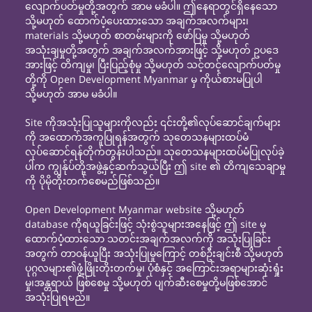
လျောက်ပတ်မှုတို့အတွက် အာမ မခံပါ။ ဤနေရာတွင်ရှိနေသော
သို့မဟုတ် ထောက်ပံ့ပေးထားသော အချက်အလက်များ၊
materials သို့မဟုတ် စာတမ်းများကို ဖော်ပြမှု သို့မဟုတ်
အသုံးချမှုတို့အတွက် အချက်အလက်အားဖြင့် သို့မဟုတ် ဥပဒေ
အားဖြင့် တိကျမှု၊ ပြီးပြည့်စုံမှု သို့မဟုတ် သင့်တင့်လျောက်ပတ်မှု
တို့ကို Open Development Myanmar မှ ကိုယ်စားမပြုပါ
သို့မဟုတ် အာမ မခံပါ။
Site ကိုအသုံးပြုသူများကိုလည်း ၎င်းတို့၏လုပ်ဆောင်ချက်များ
ကို အထောက်အကူပြုရန်အတွက် သုတေသနများထပ်မံ
လုပ်ဆောင်ရန်တိုက်တွန်းပါသည်။ သုတေသနများထပ်မံပြုလုပ်ခဲ့
ပါက ကျွန်ုပ်တို့အဖွဲ့နှင့်ဆက်သွယ်ပြီး ဤ site ၏ တိကျသေချာမှု
ကို ပိုမိုတိုးတက်စေမည်ဖြစ်သည်။
Open Development Myanmar website သို့မဟုတ်
database ကိုရယူခြင်းဖြင့် သုံးစွဲသူများအနေဖြင့် ဤ site မှ
ထောက်ပံ့ထားသော သတင်းအချက်အလက်ကို အသုံးပြုခြင်း
အတွက် တာဝန်ယူပြီး အသုံးပြုမှုကြောင့် တစ်ဦးချင်းစီ သို့မဟုတ်
ပုဂ္ဂလများ၏ဖွံ့ဖြိုးတိုးတက်မှု၊ ပုံစံနှင့် အကြောင်းအရာများဆုံးရှုံး
မှု၊အန္တရာယ် ဖြစ်စေမှု သို့မဟုတ် ပျက်ဆီးစေမှုတို့မဖြစ်အောင်
အသုံးပြုရမည်။