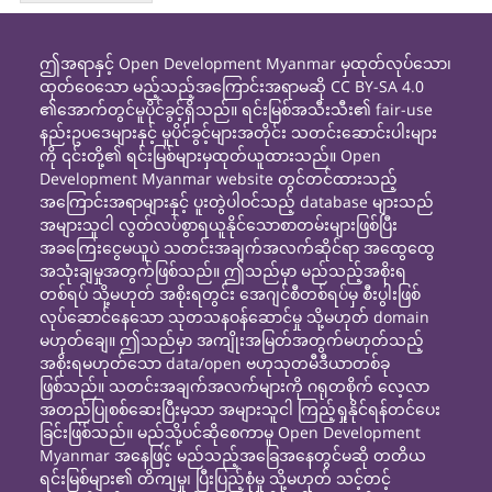
ဤအရာနှင့် Open Development Myanmar မှထုတ်လုပ်သော၊
ထုတ်ဝေသော မည့်သည့်အကြောင်းအရာမဆို CC BY-SA 4.0
၏အောက်တွင်မူပိုင်ခွင့်ရှိသည်။ ရင်းမြစ်အသီးသီး၏ fair-use
နည်းဥပဒေများနှင့် မူပိုင်ခွင့်များအတိုင်း သတင်းဆောင်းပါးများ
ကို ၎င်းတို့၏ ရင်းမြစ်များမှထုတ်ယူထားသည်။ Open
Development Myanmar website တွင်တင်ထားသည့်
အကြောင်းအရာများနှင့် ပူးတွဲပါဝင်သည့် database များသည်
အများသူငါ လွတ်လပ်စွာရယူနိုင်သောစာတမ်းများဖြစ်ပြီး
အခကြေးငွေမယူပဲ သတင်းအချက်အလက်ဆိုင်ရာ အထွေထွေ
အသုံးချမှုအတွက်ဖြစ်သည်။ ဤသည်မှာ မည်သည့်အစိုးရ
တစ်ရပ် သို့မဟုတ် အစိုးရတွင်း အေဂျင်စီတစ်ရပ်မှ စီးပွါးဖြစ်
လုပ်ဆောင်နေသော သုတသနဝန်ဆောင်မှု သို့မဟုတ် domain
မဟုတ်ချေ။ ဤသည်မှာ အကျိုးအမြတ်အတွက်မဟုတ်သည့်
အစိုးရမဟုတ်သော data/open ဗဟုသုတမီဒီယာတစ်ခု
ဖြစ်သည်။ သတင်းအချက်အလက်များကို ဂရုတစိုက် လေ့လာ
အတည်ပြုစစ်ဆေးပြီးမှသာ အများသူငါ ကြည့်ရှုနိုင်ရန်တင်ပေး
ခြင်းဖြစ်သည်။ မည်သို့ပင်ဆိုစေကာမူ Open Development
Myanmar အနေဖြင့် မည်သည့်အခြေအနေတွင်မဆို တတိယ
ရင်းမြစ်များ၏ တိကျမှု၊ ပြီးပြည့်စုံမှု သို့မဟုတ် သင့်တင့်