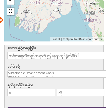
Leaflet
| ©
OpenStreetMap
contributors.
စာသားဖြင့်ရှာဖွေခြင်း
ခေါင်းစဥ်
ရက်စွဲအပိုင်းအခြား