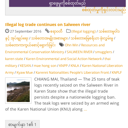
စစ်ထုတ်မှုကိုရှင်းလင်းမည်
Illegal log trade continues on Salween river
27 September 2016
ဧရာဝတီ
(Illegal logging)
/
သစ်တောမူဝါဒ
နှင့် အုပ်ချုပ်ရေး
/
သစ်တောအမျိုးအစားများ
/
သစ်တောမြေဧရိယာ ဖုံးလွှမ်းမှု
/
သစ်တောကာကွယ်စောင့်ရှောက်ခြင်း
Ohn Win
/
Resources and
Environmental Conservation Ministry
/
SALWEEN RIVER
/
smugglers
/
karen state
/
Karen Environmental and Social Action Network
/
thai
military
/
KESAN
/
mae hong son
/
KNPP
/
KNLA
/
Karen National Liberation
Army
/
Kyaw Mue
/
Karenni Nationalities People’s Liberation Front
/
KNPLF
CHIANG MAI, Thailand — The 25 tons of teak
logs recently seized on the Salween River in
Karen State show that the illegal trade
persists despite a nationwide logging ban.
The teak logs were seized by an armed wing
of the Karen National Union (KNU) along
...
စာမျက်နှာ 1၏ 1