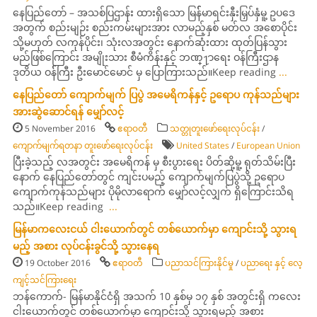
နေပြည်တော် – အသစ်ပြဌာန်း ထားရှိသော မြန််မာရင်းနှီးမြှပ်နှံမူ့ ဥပဒေ
အတွက် စည်းမျဉ်း စည်းကမ်းများအား လာမည့်နှစ် မတ်လ အစောပိုင်း
သို့မဟုတ် လကုန်ပိုင်း၊ သုံးလအတွင်း နောက်ဆုံးထား ထုတ်ပြန်သွား
မည်ဖြစ်ကြောင်း အမျိုးသား စီမံကိန်းနှင့် ဘဏ္႑ာရေး ဝန်ကြီးဌာန
ဒုတိယ ဝန််ကြီး ဦးမောင်မောင် မှ ပြောကြားသည်။Keep reading
...
နေပြည်တော် ကျောက်မျက် ပြပွဲ အမေရိကန်နှင့် ဥရောပ ကုန်သည်များ
အားဆွဲဆောင်ရန် မျှော်လင့်
5 November 2016
ဧရာဝတီ
သတ္တုတူးဖော်ရေးလုပ်ငန်း
/
ကျောက်မျက်ရတနာ တူးဖော်ရေးလုပ်ငန်း
United States
/
European Union
ပြီးခဲ့သည့် လအတွင်း အမေရိကန် မှ စီးပွားရေး ပိတ်ဆို့မူ့ ရုတ်သိမ်းပြီး
နောက် နေပြည်တော်တွင် ကျင်းပမည့် ကျောက်မျက်ပြပွဲသို့ ဥရောပ
ကျောက်ကုန်သည်များ ပိုမိုလာရောက် မျှော်လင့်လျှက် ရှိကြောင်းသိရ
သည်။Keep reading
...
မြန်မာကလေးငယ် ငါးယောက်တွင် တစ်ယောက်မှာ ကျောင်းသို့ သွားရ
မည့် အစား လုပ်ငန်းခွင်သို့ သွားနေရ
19 October 2016
ဧရာဝတီ
ပညာသင်ကြားနိုင်မှု
/
ပညာရေး နှင့် လေ့
ကျင့်သင်ကြားရေး
ဘန်ကောက်- မြန်မာနိုင်ငံရှိ အသက် 10 နှစ်မှ ၁၇ နှစ် အတွင်းရှိ ကလေး
ငါးယောက်တွင် တစ်ယောက်မှာ ကျောင်းသို့ သွားရမည့် အစား