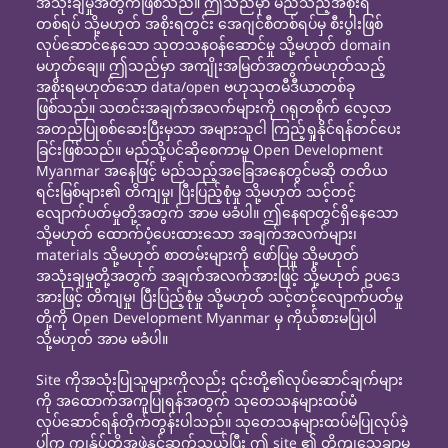
အသုံးချမှုအတွက်ဖြစ်သည်။ ဤသည်မှာ မည်သည့်အစိုးရ
တစ်ရပ် သို့မဟုတ် အစိုးရတွင်း အေဂျင်စီတစ်ရပ်မှ စီးပွါးဖြစ်
လုပ်ဆောင်နေသော သုတသနဝန်ဆောင်မှု သို့မဟုတ် domain
မဟုတ်ချေ။ ဤသည်မှာ အကျိုးအမြတ်အတွက်မဟုတ်သည့်
အစိုးရမဟုတ်သော data/open ဗဟုသုတမီဒီယာတစ်ခု
ဖြစ်သည်။ သတင်းအချက်အလက်များကို ဂရုတစိုက် လေ့လာ
အတည်ပြုစစ်ဆေးပြီးမှသာ အများသူငါ ကြည့်ရှုနိုင်ရန်တင်ပေး
ခြင်းဖြစ်သည်။ မည်သို့ပင်ဆိုစေကာမူ Open Development
Myanmar အနေဖြင့် မည်သည့်အခြေအနေတွင်မဆို တတိယ
ရင်းမြစ်များ၏ တိကျမှု၊ ပြီးပြည့်စုံမှု သို့မဟုတ် သင့်တင့်
လျောက်ပတ်မှုတို့အတွက် အာမ မခံပါ။ ဤနေရာတွင်ရှိနေသော
သို့မဟုတ် ထောက်ပံ့ပေးထားသော အချက်အလက်များ၊
materials သို့မဟုတ် စာတမ်းများကို ဖော်ပြမှု သို့မဟုတ်
အသုံးချမှုတို့အတွက် အချက်အလက်အားဖြင့် သို့မဟုတ် ဥပဒေ
အားဖြင့် တိကျမှု၊ ပြီးပြည့်စုံမှု သို့မဟုတ် သင့်တင့်လျောက်ပတ်မှု
တို့ကို Open Development Myanmar မှ ကိုယ်စားမပြုပါ
သို့မဟုတ် အာမ မခံပါ။
Site ကိုအသုံးပြုသူများကိုလည်း ၎င်းတို့၏လုပ်ဆောင်ချက်များ
ကို အထောက်အကူပြုရန်အတွက် သုတေသနများထပ်မံ
လုပ်ဆောင်ရန်တိုက်တွန်းပါသည်။ သုတေသနများထပ်မံပြုလုပ်ခဲ့
ပါက ကျွန်ုပ်တို့အဖွဲ့နှင့်ဆက်သွယ်ပြီး ဤ site ၏ တိကျသေချာမှု