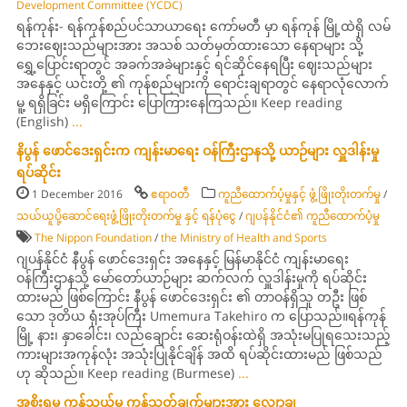
Development Committee (YCDC)
ရန်ကုန်း- ရန်ကုန်စည်ပင်သာယာရေး ကော်မတီ မှာ ရန်ကုန် မြို့ထဲရှိ လမ်
ဘေးဈေးသည်များအား အသစ် သတ်မှတ်ထားသော နေရာများ သို့
ရွှေ့ပြောင်းရာတွင် အခက်အခဲများနှင့် ရင်ဆိုင်နေရပြီး ဈေးသည်များ
အနေနှင့် ယင်းတို့ ၏ ကုန်စည်များကို ရောင်းချရာတွင် နေရာလုံလောက်
မူ့ ရရှိခြင်း မရှိကြောင်း ပြောကြားနေကြသည်။ Keep reading
(English)
...
နိပွန် ဖောင်ဒေးရှင်းက ကျန်းမာရေး ဝန်ကြီးဌာနသို့ ယာဉ်များ လှူဒါန်းမှု
ရပ်ဆိုင်း
1 December 2016
ဧရာဝတီ
ကူညီထောက်ပံ့မှုနှင့် ဖွံ့ဖြိုးတိုးတက်မှု
/
သယ်ယူပို့ဆောင်ရေးဖွံ့ဖြိုးတိုးတက်မှု နှင့် ရန်ပုံငွေ
/
ဂျပန်နိုင်ငံ၏ ကူညီထောက်ပံ့မှု
The Nippon Foundation
/
the Ministry of Health and Sports
ဂျပန်နိုင်ငံ နီပွန် ဖောင်ဒေးရှင်း အနေနှင့် မြန်မာနိုင်ငံ ကျန်းမာရေး
ဝန်ကြီးဌာနသို့ မော်တော်ယာဉ်များ ဆက်လက် လှူဒါန်းမှုကို ရပ်ဆိုင်း
ထားမည် ဖြစ်ကြောင်း နီပွန် ဖောင်ဒေးရှင်း ၏ တာဝန်ရှိသူ တဦး ဖြစ်
သော ဒုတိယ ရုံးအုပ်ကြီး Umemura Takehiro က ပြောသည်။ရန်ကုန်
မြို့ နား၊ နှာခေါင်း၊ လည်ချောင်း ဆေးရုံဝန်းထဲရှိ အသုံးမပြုရသေးသည့်
ကားများအကုန်လုံး အသုံးပြုနိုင်ချိန် အထိ ရပ်ဆိုင်းထားမည် ဖြစ်သည်
ဟု ဆိုသည်။ Keep reading (Burmese)
...
အစိုးရမှ ကုန်သွယ်မူ ကန့်သတ်ချက်များအား လျှော့ချ