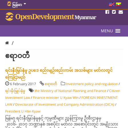
မြန်မာ
OpenDevelopment
Myanmar
MENU
/
ဧရာဝတီ
ရင်းနှီးမြှပ်နှံမူ ဥပဒေ စည်းမျဉ်းစည်းကမ်း အသစ်များ မတ်လတွင်
ကြေငြာမည်
6 February 2017
ဧရာဝတီ
Investment policy and regulation
/
ရင်းနှီးမြှုပ်နှံမှု
the Ministry of National Planning and Finance
/
Citizen
Investment Law
/
Finance minister U Kyaw Win
/
FOREIGN INVESTMENT
LAW
/
Directorate of Investment and Company Administration (DICA)
/
President U Htin Kyaw
မြန်မာ့ ရင်းနှီးမြှပ်နှံမူနှင့် ကုမ္ပဏီများ ညွှန်ကြားမူ ဦးစီးဌာနမှ
၂၀၁၆-၂၀၁၇ ဘဏ္ဍာနှစ် အစပိုင်း မတ်လ အစောပိုင်းတွင် အမျိုးသား