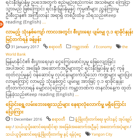
ရင်းနှီးမြှပ်နှံမူ ဥပဒေအတွက် စည်မျဉ်းစည်းကမ်း အသစ်များ ကြေငြာ
သွားမည် ဖြစ်ကြောင်း ရင်းနှီးမြှပ်နှံမူနှင့် ကုမ္ပဏီများ ညွှန်ကြားမူ
ဦးစီးဌာန၏ အကြီးတန်း အရာရှိ တစ်ဦးထံမှ သိရသည်။Keep
reading (English)
...
လာမည့် သုံးနှစ်ကျော် ကာလအတွင်း စီးပွားရေး ပျမ်းမျှ ၇.၁ ရာခိုင်နှုန်း
မြင့်တက်ရန် ခန့်မှန်း
31 January 2017
ဧရာဝတီ
ကမ္ဘာ့ဘဏ်
/
Economy
the
World Bank
မြန်မာနိုင်ငံ၏ စီးပွားရေးမှာ ငွေကြေးဖောင်းပွမူ ဖြေလျော့ခြင်း
အပါအဝင် အခြေခံ အဆောက်အဦများတွင် ရင်းနှီးမြှပ်နှံမူ နှင့် ကုန်
ထုတ်လုပ်မူနှင့် ဝန်ဆောင်မူ လုပ်ငန်းများကဲသို့သော ကဏ္ဍများ များပြား
လာမူကြောင့် လာမည့် သုံးနှစ်တွင် ပျမ်းမျှ အားဖြင့် ၇.၁ ရာခိုင်နှုန်း
တိုးတက်လာရန် မျှော်လင့်ကြောင်း ကမ္ဘာ့ဘဏ်က တနင်္လာနေ့က ထုတ်
ပြန်ခဲ့သည်။Keep reading (English)
...
ပြောင်းရွှေ့လမ်းဘေးဈေးသည်များ နေရာလုံလောက်မူ့ မရှိကြောင်း
ပြောကြား
1 December 2016
ဧရာဝတီ
ဖွံ့ဖြိုးတိုးတက်ရေး မူဝါဒနှင့် အုပ်ချုပ်
ရေး
/
သယ်ယူပို့ဆောင်ရေးဆိုင်ရာ အခြေခံအဆောက်အဦနှင့် အထောက်အပံ့များ
/
သယ်ယူပို့ဆောင်ရေးဖွံ့ဖြိုးတိုးတက်မှု နှင့် ရန်ပုံငွေ
Yangon City