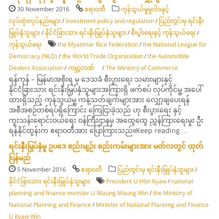
30 November 2016
ဧရာဝတီ
ကုန်သွယ်မှုမူဝါဒနှင့်
လုပ်ထုံးလုပ်နည်းများ
/
Investment policy and regulation
/
ပြည်တွင်းမှ ရင်းနှီး
မြှုပ်နှံသူများ
/
နိုင်ငံခြားသား ရင်းနှီးမြှုပ်နှံသူများ
/
စီးပွါးရေးနှင့် ကုန်သွယ်ရေး
/
ကုန်သွယ်ရေး
the Myanmar Rice Federation
/
the National League for
Democracy (NLD)
/
the World Trade Organization
/
the Automobile
Dealers Association
/
ကမ္ဘာ့ဘဏ်
/
The Ministry of Commerce
ရန်ကုန် – မြန်မာအစိုးရ မှ ဒေသခံ စီးပွားရေး သမားများနှင့်
နိုင်ငံခြားသား ရင်းနှီးမြှပ်နှံသူများအကြားရှိ ဖက်စပ် လုပ်ကိုင်မူ့ အပေါ်
ထားရှိသည့် ကုန်သွယ်မူ့ ကန့်သတ်ချက်များအား လျှော့ချပေးရန်
အစီအစဉ်တစ်ရပ်ရှိကြောင်း ကြေငြာခဲ့သည် ဟု စီးပွားရေး နှင့်
ကူးသန်းရောင်းဝယ်ရေး ဝန်ကြီးဌာနမှ အထွေထွေ ညွှန်ကြားရေးမူး ဦး
ရန်နိုင်ထွန်းက ဧရာဝတီအား ပြောကြားသည်။Keep reading
...
ရင်းနှီးမြှပ်နှံမူ ဥပဒေ စည်းမျဉ်း စည်းကမ်းများအား မတ်လတွင် ထုတ်
ပြန်မည်
5 November 2016
ဧရာဝတီ
ပြည်တွင်းမှ ရင်းနှီးမြှုပ်နှံသူများ
/
နိုင်ငံခြားသား ရင်းနှီးမြှုပ်နှံသူများ
President U Htin Kyaw
/
national
planning and finance minister U Maung Maung Win
/
the Ministry of
National Planning and Finance
/
Minister of National Planning and Finance
U Kyaw Win