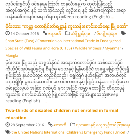
လုပ်ငန်းခွင်သို့ ၀င်နေရကြောင်း တနင်္လာနေ့ က ထုတ်ပြန်သည့်
အလုပ်အကိုင် နှင့် သက်ဆိုင်သည့် လူဦးရေ နှင့် အိမ်အကြောင်း အရာ
သန်းခေါင်စာရင်းအရ သိရသည်။Keep reading (English)
...
မိုင်းလား “ကမ္ဘာ့ တောရိုင်းတိရစ္ဆာန် ကူးသန်းရောင်း၀ယ်ရေး မြို့တော်”
14 October 2016
ဧရာဝတီ
တိရိစ္ဆာန်များ
/
ဇီဝမျိုးကွဲများ
Shan State (East)
/
Convention on International Trade in Endangered
Species of Wild Fauna and Flora (CITES)
/
Wildlife Witness
/
Myanmar
/
Mongla
မိုင်းလား မြို့သည် တရုတ်နိုင်ငံ အနောက်တောင်ပိုင်း ဆစ်ဆောင်ဒိုင်
ကိုယ်ပိုင်အုပ်ချုပ်ခွင့်ရ စီရင်စု ဒေသနှင့် မြန််မာနိုင်ငံ အရှေ့မြောက်ပိုင်းရှိ
ရှမ်းပြည် နယ်စပ်တွင် တည်ရှိသည်။ ရွှေတြိဂံ နယ်မြေ၏ အလယ်တွင်
တည်ရှိပြီး မူးယစ်ဆေးဝါး၊ လောင်းကစား နှင့် ပြည့်တန်ဆာ ကဲ့သို့သော
၀မ်းနည်းဖွယ် အခြား ဂုဏ်ပုဒ် များ အပြင် ကမ္ဘာ့ တောရိုင်း တိရစာၦန်
ကူးသန်း ရောင်း၀ယ်သည့် မြို့တော်အဖြစ် လူသိများသည်။Keep
reading (English)
...
Two-thirds of disabled children not enrolled in formal
education
28 September 2016
ဧရာဝတီ
ပညာရေး နှင့် လေ့ကျင့်သင်ကြားရေး
the United Nations International Children’s Emergency Fund (Unicef)
/