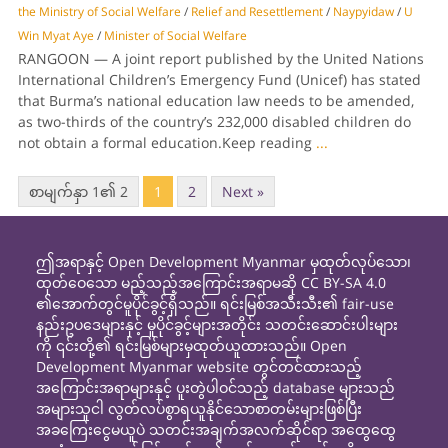
the Ministry of Social Welfare
/
Relief and Resettlement
/
Naypyidaw
/
U
Win Myat Aye
/
Minister of Social Welfare
RANGOON — A joint report published by the United Nations
International Children’s Emergency Fund (Unicef) has stated
that Burma’s national education law needs to be amended,
as two-thirds of the country’s 232,000 disabled children do
not obtain a formal education.Keep reading
...
စာမျက်နှာ 1၏ 2
1
2
Next »
ဤအရာနှင့် Open Development Myanmar မှထုတ်လုပ်သော၊
ထုတ်ဝေသော မည့်သည့်အကြောင်းအရာမဆို CC BY-SA 4.0
၏အောက်တွင်မူပိုင်ခွင့်ရှိသည်။ ရင်းမြစ်အသီးသီး၏ fair-use
နည်းဥပဒေများနှင့် မူပိုင်ခွင့်များအတိုင်း သတင်းဆောင်းပါးများ
ကို ၎င်းတို့၏ ရင်းမြစ်များမှထုတ်ယူထားသည်။ Open
Development Myanmar website တွင်တင်ထားသည့်
အကြောင်းအရာများနှင့် ပူးတွဲပါဝင်သည့် database များသည်
အများသူငါ လွတ်လပ်စွာရယူနိုင်သောစာတမ်းများဖြစ်ပြီး
အခကြေးငွေမယူပဲ သတင်းအချက်အလက်ဆိုင်ရာ အထွေထွေ