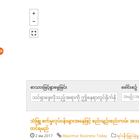
စာသားဖြင့်ရှာဖွေခြင်း
ခေါင်းစဥ်
သံဖြူ စက်မှုလုပ်ငန်းများအနေဖြင့် စည်းမျဉ်းစည်းကမ်း 
တင်ရမည်
2 မေ 2017
Myanmar Business Today
ရင်းနှီးမြှုပ်နှံမှု