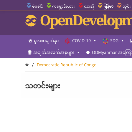
မဲခေါင်
ကမ္ဘောဒီးယား
လာအို
မြန်မာ
ထိုင်း
OpenDevelopm
မူလစာမျက်နှာ
COVID-19
SDG
အချက်အလက်အစုများ
ODMyanmar အကြောင
/
Democratic Republic of Congo
သတင်းများ