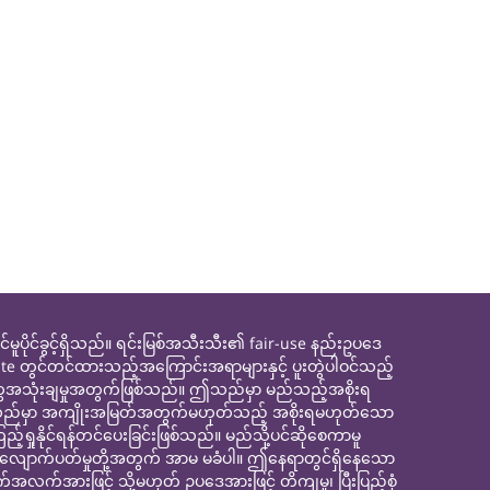
င်ခွင့်ရှိသည်။ ရင်းမြစ်အသီးသီး၏ fair-use နည်းဥပဒေ
site တွင်တင်ထားသည့်အကြောင်းအရာများနှင့် ပူးတွဲပါဝင်သည့်
ေအသုံးချမှုအတွက်ဖြစ်သည်။ ဤသည်မှာ မည်သည့်အစိုးရ
ေ။ ဤသည်မှာ အကျိုးအမြတ်အတွက်မဟုတ်သည့် အစိုးရမဟုတ်သော
နိုင်ရန်တင်ပေးခြင်းဖြစ်သည်။ မည်သို့ပင်ဆိုစေကာမူ
့်လျောက်ပတ်မှုတို့အတွက် အာမ မခံပါ။ ဤနေရာတွင်ရှိနေသော
လက်အားဖြင့် သို့မဟုတ် ဥပဒေအားဖြင့် တိကျမှု၊ ပြီးပြည့်စုံ