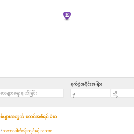
ရက်စွဲအပိုင်းအခြား
အသစ်များအတွက် စတင်အစီရင် ခံစာ
/
သဘာဝပါတ်ဝန်းကျင်နှင့် သဘာဝ