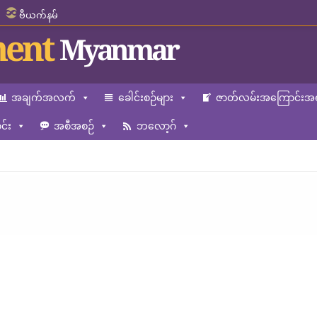
ဗီယက်နမ်
ent
Myanmar
အချက်အလက်
ခေါင်းစဉ်များ
ဇာတ်လမ်းအကြောင်းအရ
်း
အစီအစဉ်
ဘလော့ဂ်