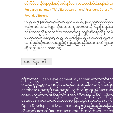
ရင်းမြစ်များဆိုင်ရာမူဝါဒနှင့် အုပ်ချုပ်ရေး
/
သဘာဝပါတ်ဝန်းကျင်နှင့် သ
Research Institute (ITRI)
/
European Un­ion
/
President Donald 
Rwanda
/
Burundi
ကမ္ဘာ့သံဖြူအဓိကထုတ်လုပ်သူများသည်၂၀၁၇ခုနှစ်တတိယ
စည်းကမ်းအသစ်များကိုအတူတကွလေးစားလိုက်နာကြရန်သ
သဘောတူညီချက်တွင်သဘာဝပတ်ဝန်းကျင်ဆိုင်ရာထိန်းသိမ်းစ
လေးစားလိုက်နာမှုနှင့်သတ္တုတူးဖော်ခြင်းဆိုင်ရာတာဝန်ဝတ္တရာ
လက်မှတ်ထိုးသဘောတူညီခဲ့ကြသည်ဟုနိုင်ငံတကာသံဖြူသ
ဆိုသည်။Keep reading
...
စာမျက်နှာ 1၏ 1
ဤအရာနှင့် Open Development Myanmar မှထုတ်လုပ်သော၊ 
များနှင့် မူပိုင်ခွင့်များအတိုင်း သတင်းဆောင်းပါးများကိ
database များသည် အများသူငါ လွတ်လပ်စွာရယူနိုင်သောစ
တစ်ရပ် သို့မဟုတ် အစိုးရတွင်း အေဂျင်စီတစ်ရပ်မှ စီးပ
data/open ဗဟုသုတမီဒီယာတစ်ခု ဖြစ်သည်။ သတင်းအချက်အလက်
Open Development Myanmar အနေဖြင့် မည်သည့်အခြေအနေတွင်
သို့မဟုတ် ထောက်ပံ့ပေးထားသော အချက်အလက်များ၊ materials သိ