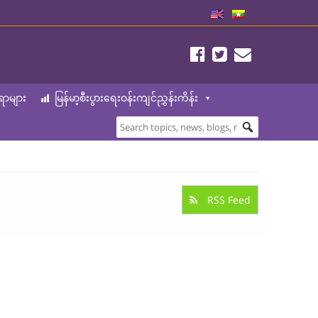
ာများ
မြန်မာ့စီးပွားရေးဝန်းကျင်ညွှန်းကိန်း
RSS Feed