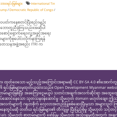
ဘာဝရင်းမြစ်များ
International Tin
Trump
/
Democratic Republic of Congo
/
လပတ်ကနေစတင်ပြီးစည်းမျဉ်း
ဘောတူညီခဲ့ကြသည်။အဆိုပါ
ောင့်ရှောက်ရေး၊လူ့အခွင့်အရေး
းများကိုစုပေါင်းလိုက်နာကြရန်
ုတေသနအဖွဲ့အစည်း ITRI က
ထုတ်ဝေသော မည့်သည့်အကြောင်းအရာမဆို CC BY-SA 4.0 ၏အောက်တွင်မူပို
ု ၎င်းတို့၏ ရင်းမြစ်များမှထုတ်ယူထားသည်။ Open Development Myanmar web
ာတမ်းများဖြစ်ပြီး အခကြေးငွေမယူပဲ သတင်းအချက်အလက်ဆိုင်ရာ အထွေထွ
ွါးဖြစ်လုပ်ဆောင်နေသော သုတသနဝန်ဆောင်မှု သို့မဟုတ် domain မဟုတ်ချ
များကို ဂရုတစိုက် လေ့လာအတည်ပြုစစ်ဆေးပြီးမှသာ အများသူငါ ကြည့်ရှု
မဆို တတိယ ရင်းမြစ်များ၏ တိကျမှု၊ ပြီးပြည့်စုံမှု သို့မဟုတ် သင့်တင
ု့မဟုတ် စာတမ်းများကို ဖော်ပြမှု သို့မဟုတ် အသုံးချမှုတို့အတွက် အချက်အ