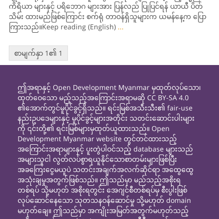
ကိရိယာ များနှင့် ပရိဘောဂ များအား ပြန်လည် ပြုပြင်ရန် ယာယီ ပိတ်
သိမ်း ထားမည်ဖြစ်ကြောင်း စက်ရုံ တာဝန်ရှိသူများက ယမန်နေ့က ပြော
ကြားသည်။Keep reading (English)
...
စာမျက်နှာ 1၏ 1
ဤအရာနှင့် Open Development Myanmar မှထုတ်လုပ်သော၊
ထုတ်ဝေသော မည့်သည့်အကြောင်းအရာမဆို CC BY-SA 4.0
၏အောက်တွင်မူပိုင်ခွင့်ရှိသည်။ ရင်းမြစ်အသီးသီး၏ fair-use
နည်းဥပဒေများနှင့် မူပိုင်ခွင့်များအတိုင်း သတင်းဆောင်းပါးများ
ကို ၎င်းတို့၏ ရင်းမြစ်များမှထုတ်ယူထားသည်။ Open
Development Myanmar website တွင်တင်ထားသည့်
အကြောင်းအရာများနှင့် ပူးတွဲပါဝင်သည့် database များသည်
အများသူငါ လွတ်လပ်စွာရယူနိုင်သောစာတမ်းများဖြစ်ပြီး
အခကြေးငွေမယူပဲ သတင်းအချက်အလက်ဆိုင်ရာ အထွေထွေ
အသုံးချမှုအတွက်ဖြစ်သည်။ ဤသည်မှာ မည်သည့်အစိုးရ
တစ်ရပ် သို့မဟုတ် အစိုးရတွင်း အေဂျင်စီတစ်ရပ်မှ စီးပွါးဖြစ်
လုပ်ဆောင်နေသော သုတသနဝန်ဆောင်မှု သို့မဟုတ် domain
မဟုတ်ချေ။ ဤသည်မှာ အကျိုးအမြတ်အတွက်မဟုတ်သည့်