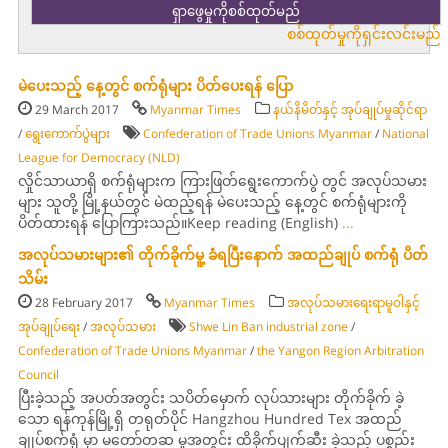
စစ်ထုတ်မှုကိုရှင်းလင်းမည်
မဲပေးသည့် နေ့တွင် စက်ရုံများ ပိတ်ပေးရန် ပြော
29 March 2017
Myanmar Times
နယ်နိမိတ်နှင့် အုပ်ချုပ်မှုဆိုင်ရာ
/
ရွေးကောက်ပွဲများ
Confederation of Trade Unions Myanmar
/
National
League for Democracy (NLD)
လှိုင်သာယာရှိ စက်ရုံများက ကြားဖြတ်ရွေးကောက်ပွဲ တွင် အလုပ်သမား
များ သူတို့ မြို့နယ်တွင် မဲထည့်ရန် မဲပေးသည့် နေ့တွင် စက်ရုံများကို
ပိတ်ထားရန် ပြောကြားသည်။Keep reading (English)
...
အလုပ်သမားများ၏ တိုက်ခိုက်မူ့ ခံရပြီးနောက် အထည်ချုပ် စက်ရုံ ပိတ်
သိမ်း
28 February 2017
Myanmar Times
အလုပ်သမားရေးရာမူဝါနှင့်
အုပ်ချုပ်ရေး
/
အလုပ်သမား
Shwe Lin Ban industrial zone
/
Confederation of Trade Unions Myanmar
/
the Yangon Region Arbitration
Council
ပြီးခဲ့သည့် အပတ်အတွင်း သပိတ်မှောက် လုပ်သားများ တိုက်ခိုက် ခဲ့
သော ရန်ကုန်မြို့ရှိ တရုတ်ပိုင် Hangzhou Hundred Tex အထည်
ချုပ်စက်ရုံ မှာ မတော်တဆ မူအတွင်း ထိခိုက်ပျက်ဆီး ခဲ့သည့် ပစ္စည်း