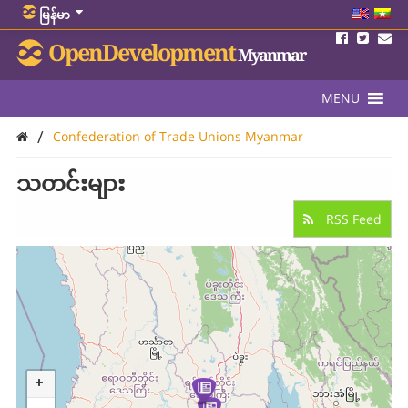
မြန်မာ
OpenDevelopment
Myanmar
MENU
/
Confederation of Trade Unions Myanmar
သတင်းများ
RSS Feed