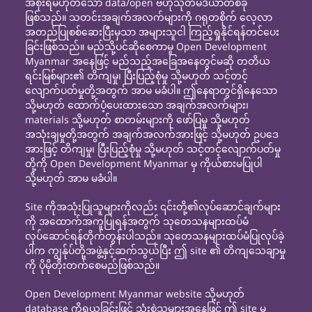
အစိုးရမဟုတ်သော data/open ဗဟုသုတမီဒီယာတစ်ခု
ဖြစ်သည်။ သတင်းအချက်အလက်များကို ဂရုတစိုက် လေ့လာ
အတည်ပြုစစ်ဆေးပြီးမှသာ အများသူငါ ကြည့်ရှုနိုင်ရန်တင်ပေး
ခြင်းဖြစ်သည်။ မည်သို့ပင်ဆိုစေကာမူ Open Development
Myanmar အနေဖြင့် မည်သည့်အခြေအနေတွင်မဆို တတိယ
ရင်းမြစ်များ၏ တိကျမှု၊ ပြီးပြည့်စုံမှု သို့မဟုတ် သင့်တင့်
လျောက်ပတ်မှုတို့အတွက် အာမ မခံပါ။ ဤနေရာတွင်ရှိနေသော
သို့မဟုတ် ထောက်ပံ့ပေးထားသော အချက်အလက်များ၊
materials သို့မဟုတ် စာတမ်းများကို ဖော်ပြမှု သို့မဟုတ်
အသုံးချမှုတို့အတွက် အချက်အလက်အားဖြင့် သို့မဟုတ် ဥပဒေ
အားဖြင့် တိကျမှု၊ ပြီးပြည့်စုံမှု သို့မဟုတ် သင့်တင့်လျောက်ပတ်မှု
တို့ကို Open Development Myanmar မှ ကိုယ်စားမပြုပါ
သို့မဟုတ် အာမ မခံပါ။
Site ကိုအသုံးပြုသူများကိုလည်း ၎င်းတို့၏လုပ်ဆောင်ချက်များ
ကို အထောက်အကူပြုရန်အတွက် သုတေသနများထပ်မံ
လုပ်ဆောင်ရန်တိုက်တွန်းပါသည်။ သုတေသနများထပ်မံပြုလုပ်ခဲ့
ပါက ကျွန်ုပ်တို့အဖွဲ့နှင့်ဆက်သွယ်ပြီး ဤ site ၏ တိကျသေချာမှု
ကို ပိုမိုတိုးတက်စေမည်ဖြစ်သည်။
Open Development Myanmar website သို့မဟုတ်
database ကိုရယူခြင်းဖြင့် သုံးစွဲသူများအနေဖြင့် ဤ site မှ