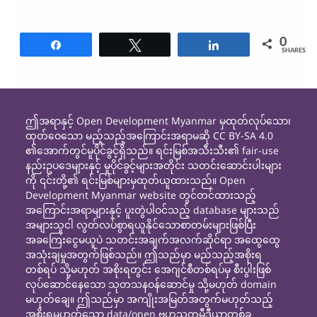
0
Share
Tweet
Share
SHARES
ဤအရာနှင့် Open Development Myanmar မှထုတ်လုပ်သော၊
ထုတ်ဝေသော မည့်သည့်အကြောင်းအရာမဆို CC BY-SA 4.0
၏အောက်တွင်မူပိုင်ခွင့်ရှိသည်။ ရင်းမြစ်အသီးသီး၏ fair-use
နည်းဥပဒေများနှင့် မူပိုင်ခွင့်များအတိုင်း သတင်းဆောင်းပါးများ
ကို ၎င်းတို့၏ ရင်းမြစ်များမှထုတ်ယူထားသည်။ Open
Development Myanmar website တွင်တင်ထားသည့်
အကြောင်းအရာများနှင့် ပူးတွဲပါဝင်သည့် database များသည်
အများသူငါ လွတ်လပ်စွာရယူနိုင်သောစာတမ်းများဖြစ်ပြီး
အခကြေးငွေမယူပဲ သတင်းအချက်အလက်ဆိုင်ရာ အထွေထွေ
အသုံးချမှုအတွက်ဖြစ်သည်။ ဤသည်မှာ မည်သည့်အစိုးရ
တစ်ရပ် သို့မဟုတ် အစိုးရတွင်း အေဂျင်စီတစ်ရပ်မှ စီးပွါးဖြစ်
လုပ်ဆောင်နေသော သုတသနဝန်ဆောင်မှု သို့မဟုတ် domain
မဟုတ်ချေ။ ဤသည်မှာ အကျိုးအမြတ်အတွက်မဟုတ်သည့်
အစိုးရမဟုတ်သော data/open ဗဟုသုတမီဒီယာတစ်ခု