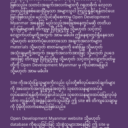
ဖြစ်သည်။ သတင်းအချက်အလက်များကို ဂရုတစိုက် လေ့လာ
အတည်ပြုစစ်ဆေးပြီးမှသာ အများသူငါ ကြည့်ရှုနိုင်ရန်တင်ပေး
ခြင်းဖြစ်သည်။ မည်သို့ပင်ဆိုစေကာမူ Open Development
Myanmar အနေဖြင့် မည်သည့်အခြေအနေတွင်မဆို တတိယ
ရင်းမြစ်များ၏ တိကျမှု၊ ပြီးပြည့်စုံမှု သို့မဟုတ် သင့်တင့်
လျောက်ပတ်မှုတို့အတွက် အာမ မခံပါ။ ဤနေရာတွင်ရှိနေသော
သို့မဟုတ် ထောက်ပံ့ပေးထားသော အချက်အလက်များ၊
materials သို့မဟုတ် စာတမ်းများကို ဖော်ပြမှု သို့မဟုတ်
အသုံးချမှုတို့အတွက် အချက်အလက်အားဖြင့် သို့မဟုတ် ဥပဒေ
အားဖြင့် တိကျမှု၊ ပြီးပြည့်စုံမှု သို့မဟုတ် သင့်တင့်လျောက်ပတ်မှု
တို့ကို Open Development Myanmar မှ ကိုယ်စားမပြုပါ
သို့မဟုတ် အာမ မခံပါ။
Site ကိုအသုံးပြုသူများကိုလည်း ၎င်းတို့၏လုပ်ဆောင်ချက်များ
ကို အထောက်အကူပြုရန်အတွက် သုတေသနများထပ်မံ
လုပ်ဆောင်ရန်တိုက်တွန်းပါသည်။ သုတေသနများထပ်မံပြုလုပ်ခဲ့
ပါက ကျွန်ုပ်တို့အဖွဲ့နှင့်ဆက်သွယ်ပြီး ဤ site ၏ တိကျသေချာမှု
ကို ပိုမိုတိုးတက်စေမည်ဖြစ်သည်။
Open Development Myanmar website သို့မဟုတ်
database ကိုရယူခြင်းဖြင့် သုံးစွဲသူများအနေဖြင့် ဤ site မှ