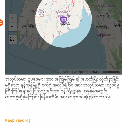
Leaflet
| ©
OpenStreetMap
contributors.
အလုပ်သမား ဥပဒေများ အား အကြိမ်ကြိမ် ချိုးဖောက်ပြီး လိုက်နာခြင်း
မရှိသော ရန်ကုန်မြို့ရှိ စက်ရုံ အလုပ်ရုံ ၆၀ အား အလုပ်သမား၊ လူဝင်မူ့
ကြီးကြပ်ရေးနှင့် ပြည်သူ့အင်အား ဝန်ကြီးဌာနမှ ယခုနှစ်အတွင်း
တရားစွဲဆိုခဲ့ကြောင်း မြန်မာတိုမ်း အား တရားဝင်ပြောကြားသည်။
Keep reading