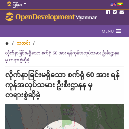
မြန်မာ
OpenDevelopment
Myanmar
MENU
/
/
သတင်း
လိုက်နာခြင်းမရှိသော စက်ရုံ 60 အား ရန်ကုန်အလုပ်သမား ဦးစီးဌာနန
မှ တရားစွဲဆိုခဲ့
လိုက်နာခြင်းမရှိသော စက်ရုံ 60 အား ရန်
ကုန်အလုပ်သမား ဦးစီးဌာနန မှ
တရားစွဲဆိုခဲ့