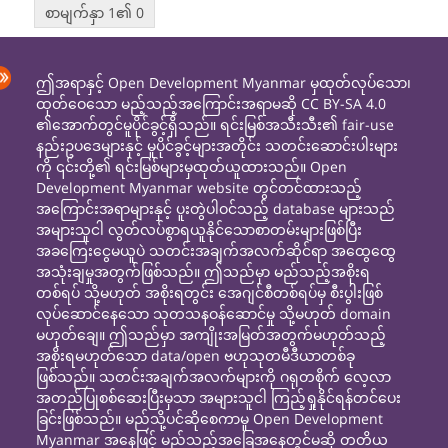
စာမျက်နှာ 1၏ 0
ဤအရာနှင့် Open Development Myanmar မှထုတ်လုပ်သော၊
ထုတ်ဝေသော မည့်သည့်အကြောင်းအရာမဆို CC BY-SA 4.0
၏အောက်တွင်မူပိုင်ခွင့်ရှိသည်။ ရင်းမြစ်အသီးသီး၏ fair-use
နည်းဥပဒေများနှင့် မူပိုင်ခွင့်များအတိုင်း သတင်းဆောင်းပါးများ
ကို ၎င်းတို့၏ ရင်းမြစ်များမှထုတ်ယူထားသည်။ Open
Development Myanmar website တွင်တင်ထားသည့်
အကြောင်းအရာများနှင့် ပူးတွဲပါဝင်သည့် database များသည်
အများသူငါ လွတ်လပ်စွာရယူနိုင်သောစာတမ်းများဖြစ်ပြီး
အခကြေးငွေမယူပဲ သတင်းအချက်အလက်ဆိုင်ရာ အထွေထွေ
အသုံးချမှုအတွက်ဖြစ်သည်။ ဤသည်မှာ မည်သည့်အစိုးရ
တစ်ရပ် သို့မဟုတ် အစိုးရတွင်း အေဂျင်စီတစ်ရပ်မှ စီးပွါးဖြစ်
လုပ်ဆောင်နေသော သုတသနဝန်ဆောင်မှု သို့မဟုတ် domain
မဟုတ်ချေ။ ဤသည်မှာ အကျိုးအမြတ်အတွက်မဟုတ်သည့်
အစိုးရမဟုတ်သော data/open ဗဟုသုတမီဒီယာတစ်ခု
ဖြစ်သည်။ သတင်းအချက်အလက်များကို ဂရုတစိုက် လေ့လာ
အတည်ပြုစစ်ဆေးပြီးမှသာ အများသူငါ ကြည့်ရှုနိုင်ရန်တင်ပေး
ခြင်းဖြစ်သည်။ မည်သို့ပင်ဆိုစေကာမူ Open Development
Myanmar အနေဖြင့် မည်သည့်အခြေအနေတွင်မဆို တတိယ