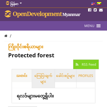
မြန်မာ
OpenDevelopment
Myanmar
MENU
/
ကြိုးဝိုင်းဧရိယာများ
Protected forest
RSS Feed
သတင်း
ကြေငြာချက်
ခေါင်းစဥ်များ
PROFILES
များ
ရလဒ်များမတွေ့ရှိပါ။