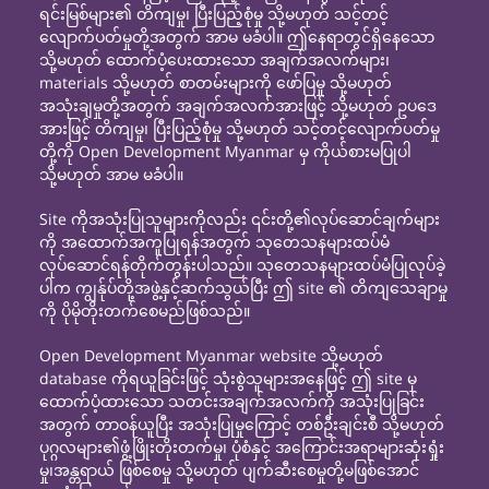
ရင်းမြစ်များ၏ တိကျမှု၊ ပြီးပြည့်စုံမှု သို့မဟုတ် သင့်တင့်
လျောက်ပတ်မှုတို့အတွက် အာမ မခံပါ။ ဤနေရာတွင်ရှိနေသော
သို့မဟုတ် ထောက်ပံ့ပေးထားသော အချက်အလက်များ၊
materials သို့မဟုတ် စာတမ်းများကို ဖော်ပြမှု သို့မဟုတ်
အသုံးချမှုတို့အတွက် အချက်အလက်အားဖြင့် သို့မဟုတ် ဥပဒေ
အားဖြင့် တိကျမှု၊ ပြီးပြည့်စုံမှု သို့မဟုတ် သင့်တင့်လျောက်ပတ်မှု
တို့ကို Open Development Myanmar မှ ကိုယ်စားမပြုပါ
သို့မဟုတ် အာမ မခံပါ။
Site ကိုအသုံးပြုသူများကိုလည်း ၎င်းတို့၏လုပ်ဆောင်ချက်များ
ကို အထောက်အကူပြုရန်အတွက် သုတေသနများထပ်မံ
လုပ်ဆောင်ရန်တိုက်တွန်းပါသည်။ သုတေသနများထပ်မံပြုလုပ်ခဲ့
ပါက ကျွန်ုပ်တို့အဖွဲ့နှင့်ဆက်သွယ်ပြီး ဤ site ၏ တိကျသေချာမှု
ကို ပိုမိုတိုးတက်စေမည်ဖြစ်သည်။
Open Development Myanmar website သို့မဟုတ်
database ကိုရယူခြင်းဖြင့် သုံးစွဲသူများအနေဖြင့် ဤ site မှ
ထောက်ပံ့ထားသော သတင်းအချက်အလက်ကို အသုံးပြုခြင်း
အတွက် တာဝန်ယူပြီး အသုံးပြုမှုကြောင့် တစ်ဦးချင်းစီ သို့မဟုတ်
ပုဂ္ဂလများ၏ဖွံ့ဖြိုးတိုးတက်မှု၊ ပုံစံနှင့် အကြောင်းအရာများဆုံးရှုံး
မှု၊အန္တရာယ် ဖြစ်စေမှု သို့မဟုတ် ပျက်ဆီးစေမှုတို့မဖြစ်အောင်