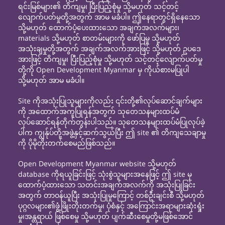
ရင်းမြစ်များ၏ တိကျမှု၊ ပြီးပြည့်စုံမှု သို့မဟုတ် သင့်တင့်
လျောက်ပတ်မှုတို့အတွက် အာမ မခံပါ။ ဤနေရာတွင်ရှိနေသော
သို့မဟုတ် ထောက်ပံ့ပေးထားသော အချက်အလက်များ၊
materials သို့မဟုတ် စာတမ်းများကို ဖော်ပြမှု သို့မဟုတ်
အသုံးချမှုတို့အတွက် အချက်အလက်အားဖြင့် သို့မဟုတ် ဥပဒေ
အားဖြင့် တိကျမှု၊ ပြီးပြည့်စုံမှု သို့မဟုတ် သင့်တင့်လျောက်ပတ်မှု
တို့ကို Open Development Myanmar မှ ကိုယ်စားမပြုပါ
သို့မဟုတ် အာမ မခံပါ။
Site ကိုအသုံးပြုသူများကိုလည်း ၎င်းတို့၏လုပ်ဆောင်ချက်များ
ကို အထောက်အကူပြုရန်အတွက် သုတေသနများထပ်မံ
လုပ်ဆောင်ရန်တိုက်တွန်းပါသည်။ သုတေသနများထပ်မံပြုလုပ်ခဲ့
ပါက ကျွန်ုပ်တို့အဖွဲ့နှင့်ဆက်သွယ်ပြီး ဤ site ၏ တိကျသေချာမှု
ကို ပိုမိုတိုးတက်စေမည်ဖြစ်သည်။
Open Development Myanmar website သို့မဟုတ်
database ကိုရယူခြင်းဖြင့် သုံးစွဲသူများအနေဖြင့် ဤ site မှ
ထောက်ပံ့ထားသော သတင်းအချက်အလက်ကို အသုံးပြုခြင်း
အတွက် တာဝန်ယူပြီး အသုံးပြုမှုကြောင့် တစ်ဦးချင်းစီ သို့မဟုတ်
ပုဂ္ဂလများ၏ဖွံ့ဖြိုးတိုးတက်မှု၊ ပုံစံနှင့် အကြောင်းအရာများဆုံးရှုံး
မှု၊အန္တရာယ် ဖြစ်စေမှု သို့မဟုတ် ပျက်ဆီးစေမှုတို့မဖြစ်အောင်