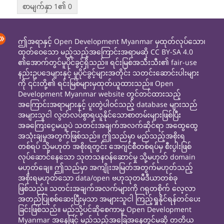
စာမျက်နှာ 1၏ 0
ဤအရာနှင့် Open Development Myanmar မှထုတ်လုပ်သော၊
ထုတ်ဝေသော မည့်သည့်အကြောင်းအရာမဆို CC BY-SA 4.0
၏အောက်တွင်မူပိုင်ခွင့်ရှိသည်။ ရင်းမြစ်အသီးသီး၏ fair-use
နည်းဥပဒေများနှင့် မူပိုင်ခွင့်များအတိုင်း သတင်းဆောင်းပါးများ
ကို ၎င်းတို့၏ ရင်းမြစ်များမှထုတ်ယူထားသည်။ Open
Development Myanmar website တွင်တင်ထားသည့်
အကြောင်းအရာများနှင့် ပူးတွဲပါဝင်သည့် database များသည်
အများသူငါ လွတ်လပ်စွာရယူနိုင်သောစာတမ်းများဖြစ်ပြီး
အခကြေးငွေမယူပဲ သတင်းအချက်အလက်ဆိုင်ရာ အထွေထွေ
အသုံးချမှုအတွက်ဖြစ်သည်။ ဤသည်မှာ မည်သည့်အစိုးရ
တစ်ရပ် သို့မဟုတ် အစိုးရတွင်း အေဂျင်စီတစ်ရပ်မှ စီးပွါးဖြစ်
လုပ်ဆောင်နေသော သုတသနဝန်ဆောင်မှု သို့မဟုတ် domain
မဟုတ်ချေ။ ဤသည်မှာ အကျိုးအမြတ်အတွက်မဟုတ်သည့်
အစိုးရမဟုတ်သော data/open ဗဟုသုတမီဒီယာတစ်ခု
ဖြစ်သည်။ သတင်းအချက်အလက်များကို ဂရုတစိုက် လေ့လာ
အတည်ပြုစစ်ဆေးပြီးမှသာ အများသူငါ ကြည့်ရှုနိုင်ရန်တင်ပေး
ခြင်းဖြစ်သည်။ မည်သို့ပင်ဆိုစေကာမူ Open Development
Myanmar အနေဖြင့် မည်သည့်အခြေအနေတွင်မဆို တတိယ