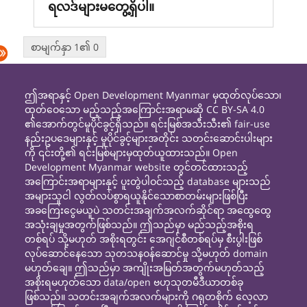
ရလဒ်များမတွေ့ရှိပါ။
စာမျက်နှာ 1၏ 0
ဤအရာနှင့် Open Development Myanmar မှထုတ်လုပ်သော၊
ထုတ်ဝေသော မည့်သည့်အကြောင်းအရာမဆို CC BY-SA 4.0
၏အောက်တွင်မူပိုင်ခွင့်ရှိသည်။ ရင်းမြစ်အသီးသီး၏ fair-use
နည်းဥပဒေများနှင့် မူပိုင်ခွင့်များအတိုင်း သတင်းဆောင်းပါးများ
ကို ၎င်းတို့၏ ရင်းမြစ်များမှထုတ်ယူထားသည်။ Open
Development Myanmar website တွင်တင်ထားသည့်
အကြောင်းအရာများနှင့် ပူးတွဲပါဝင်သည့် database များသည်
အများသူငါ လွတ်လပ်စွာရယူနိုင်သောစာတမ်းများဖြစ်ပြီး
အခကြေးငွေမယူပဲ သတင်းအချက်အလက်ဆိုင်ရာ အထွေထွေ
အသုံးချမှုအတွက်ဖြစ်သည်။ ဤသည်မှာ မည်သည့်အစိုးရ
တစ်ရပ် သို့မဟုတ် အစိုးရတွင်း အေဂျင်စီတစ်ရပ်မှ စီးပွါးဖြစ်
လုပ်ဆောင်နေသော သုတသနဝန်ဆောင်မှု သို့မဟုတ် domain
မဟုတ်ချေ။ ဤသည်မှာ အကျိုးအမြတ်အတွက်မဟုတ်သည့်
အစိုးရမဟုတ်သော data/open ဗဟုသုတမီဒီယာတစ်ခု
ဖြစ်သည်။ သတင်းအချက်အလက်များကို ဂရုတစိုက် လေ့လာ