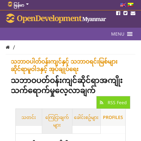
မြန်မာ
OpenDevelopment
Myanmar
MENU
/
သဘာဝပါတ်ဝန်းကျင်နှင့် သဘာဝရင်းမြစ်များ
ဆိုင်ရာမူဝါဒနှင့် အုပ်ချုပ်ရေး
သဘာဝပတ်ဝန်းကျင်ဆိုင်ရာအကျိုး
သက်ရောက်မှုလေ့လာချက်
RSS Feed
သတင်း
ကြေငြာချက်
ခေါင်းစဥ်များ
PROFILES
များ