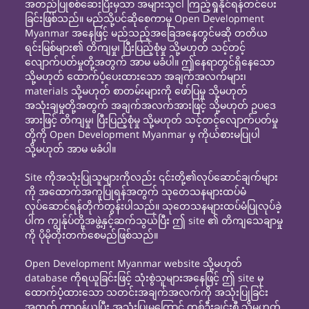
အတည်ပြုစစ်ဆေးပြီးမှသာ အများသူငါ ကြည့်ရှုနိုင်ရန်တင်ပေး
ခြင်းဖြစ်သည်။ မည်သို့ပင်ဆိုစေကာမူ Open Development
Myanmar အနေဖြင့် မည်သည့်အခြေအနေတွင်မဆို တတိယ
ရင်းမြစ်များ၏ တိကျမှု၊ ပြီးပြည့်စုံမှု သို့မဟုတ် သင့်တင့်
လျောက်ပတ်မှုတို့အတွက် အာမ မခံပါ။ ဤနေရာတွင်ရှိနေသော
သို့မဟုတ် ထောက်ပံ့ပေးထားသော အချက်အလက်များ၊
materials သို့မဟုတ် စာတမ်းများကို ဖော်ပြမှု သို့မဟုတ်
အသုံးချမှုတို့အတွက် အချက်အလက်အားဖြင့် သို့မဟုတ် ဥပဒေ
အားဖြင့် တိကျမှု၊ ပြီးပြည့်စုံမှု သို့မဟုတ် သင့်တင့်လျောက်ပတ်မှု
တို့ကို Open Development Myanmar မှ ကိုယ်စားမပြုပါ
သို့မဟုတ် အာမ မခံပါ။
Site ကိုအသုံးပြုသူများကိုလည်း ၎င်းတို့၏လုပ်ဆောင်ချက်များ
ကို အထောက်အကူပြုရန်အတွက် သုတေသနများထပ်မံ
လုပ်ဆောင်ရန်တိုက်တွန်းပါသည်။ သုတေသနများထပ်မံပြုလုပ်ခဲ့
ပါက ကျွန်ုပ်တို့အဖွဲ့နှင့်ဆက်သွယ်ပြီး ဤ site ၏ တိကျသေချာမှု
ကို ပိုမိုတိုးတက်စေမည်ဖြစ်သည်။
Open Development Myanmar website သို့မဟုတ်
database ကိုရယူခြင်းဖြင့် သုံးစွဲသူများအနေဖြင့် ဤ site မှ
ထောက်ပံ့ထားသော သတင်းအချက်အလက်ကို အသုံးပြုခြင်း
အတွက် တာဝန်ယူပြီး အသုံးပြုမှုကြောင့် တစ်ဦးချင်းစီ သို့မဟုတ်