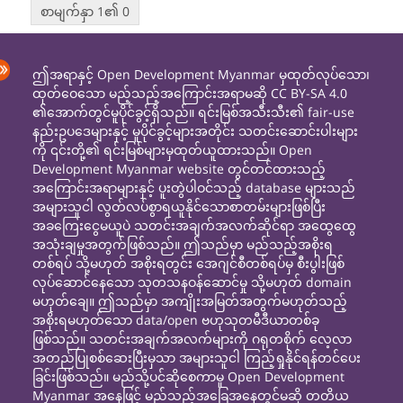
စာမျက်နှာ 1၏ 0
ဤအရာနှင့် Open Development Myanmar မှထုတ်လုပ်သော၊
ထုတ်ဝေသော မည့်သည့်အကြောင်းအရာမဆို CC BY-SA 4.0
၏အောက်တွင်မူပိုင်ခွင့်ရှိသည်။ ရင်းမြစ်အသီးသီး၏ fair-use
နည်းဥပဒေများနှင့် မူပိုင်ခွင့်များအတိုင်း သတင်းဆောင်းပါးများ
ကို ၎င်းတို့၏ ရင်းမြစ်များမှထုတ်ယူထားသည်။ Open
Development Myanmar website တွင်တင်ထားသည့်
အကြောင်းအရာများနှင့် ပူးတွဲပါဝင်သည့် database များသည်
အများသူငါ လွတ်လပ်စွာရယူနိုင်သောစာတမ်းများဖြစ်ပြီး
အခကြေးငွေမယူပဲ သတင်းအချက်အလက်ဆိုင်ရာ အထွေထွေ
အသုံးချမှုအတွက်ဖြစ်သည်။ ဤသည်မှာ မည်သည့်အစိုးရ
တစ်ရပ် သို့မဟုတ် အစိုးရတွင်း အေဂျင်စီတစ်ရပ်မှ စီးပွါးဖြစ်
လုပ်ဆောင်နေသော သုတသနဝန်ဆောင်မှု သို့မဟုတ် domain
မဟုတ်ချေ။ ဤသည်မှာ အကျိုးအမြတ်အတွက်မဟုတ်သည့်
အစိုးရမဟုတ်သော data/open ဗဟုသုတမီဒီယာတစ်ခု
ဖြစ်သည်။ သတင်းအချက်အလက်များကို ဂရုတစိုက် လေ့လာ
အတည်ပြုစစ်ဆေးပြီးမှသာ အများသူငါ ကြည့်ရှုနိုင်ရန်တင်ပေး
ခြင်းဖြစ်သည်။ မည်သို့ပင်ဆိုစေကာမူ Open Development
Myanmar အနေဖြင့် မည်သည့်အခြေအနေတွင်မဆို တတိယ