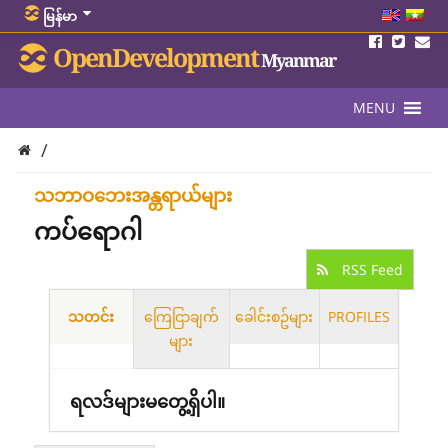
မြန်မာ
OpenDevelopment
Myanmar
MENU
/
သဘာဝဘေးအန္တရာယ်များ
ကပ်ရောဂါ
RSS Feed
သတင်း
ကြေငြာချက်
ခေါင်းစဥ်များ
PROFILES
များ
ရလဒ်များမတွေ့ရှိပါ။