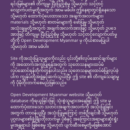
ရင်းမြစ်များ၏ တိကျမှု၊ ပြီးပြည့်စုံမှု သို့မဟုတ် သင့်တင့်
လျောက်ပတ်မှုတို့အတွက် အာမ မခံပါ။ ဤနေရာတွင်ရှိနေသော
သို့မဟုတ် ထောက်ပံ့ပေးထားသော အချက်အလက်များ၊
materials သို့မဟုတ် စာတမ်းများကို ဖော်ပြမှု သို့မဟုတ်
အသုံးချမှုတို့အတွက် အချက်အလက်အားဖြင့် သို့မဟုတ် ဥပဒေ
အားဖြင့် တိကျမှု၊ ပြီးပြည့်စုံမှု သို့မဟုတ် သင့်တင့်လျောက်ပတ်မှု
တို့ကို Open Development Myanmar မှ ကိုယ်စားမပြုပါ
သို့မဟုတ် အာမ မခံပါ။
Site ကိုအသုံးပြုသူများကိုလည်း ၎င်းတို့၏လုပ်ဆောင်ချက်များ
ကို အထောက်အကူပြုရန်အတွက် သုတေသနများထပ်မံ
လုပ်ဆောင်ရန်တိုက်တွန်းပါသည်။ သုတေသနများထပ်မံပြုလုပ်ခဲ့
ပါက ကျွန်ုပ်တို့အဖွဲ့နှင့်ဆက်သွယ်ပြီး ဤ site ၏ တိကျသေချာမှု
ကို ပိုမိုတိုးတက်စေမည်ဖြစ်သည်။
Open Development Myanmar website သို့မဟုတ်
database ကိုရယူခြင်းဖြင့် သုံးစွဲသူများအနေဖြင့် ဤ site မှ
ထောက်ပံ့ထားသော သတင်းအချက်အလက်ကို အသုံးပြုခြင်း
အတွက် တာဝန်ယူပြီး အသုံးပြုမှုကြောင့် တစ်ဦးချင်းစီ သို့မဟုတ်
ပုဂ္ဂလများ၏ဖွံ့ဖြိုးတိုးတက်မှု၊ ပုံစံနှင့် အကြောင်းအရာများဆုံးရှုံး
မှု၊အန္တရာယ် ဖြစ်စေမှု သို့မဟုတ် ပျက်ဆီးစေမှုတို့မဖြစ်အောင်