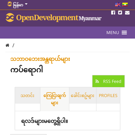
မြန်မာ
OpenDevelopment
Myanmar
MENU
/
သဘာဝဘေးအန္တရာယ်များ
ကပ်ရောဂါ
RSS Feed
သတင်း
ကြေငြာချက်
ခေါင်းစဥ်များ
PROFILES
များ
ရလဒ်များမတွေ့ရှိပါ။