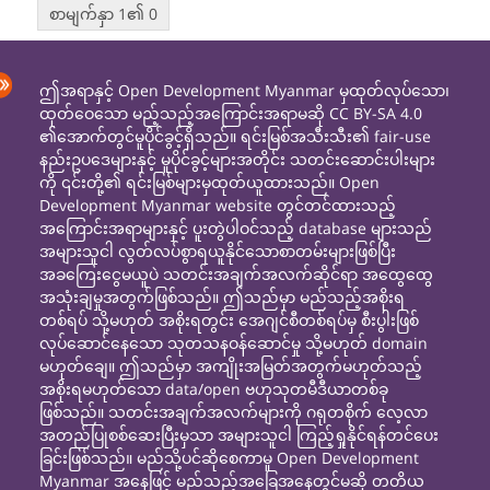
စာမျက်နှာ 1၏ 0
ဤအရာနှင့် Open Development Myanmar မှထုတ်လုပ်သော၊
ထုတ်ဝေသော မည့်သည့်အကြောင်းအရာမဆို CC BY-SA 4.0
၏အောက်တွင်မူပိုင်ခွင့်ရှိသည်။ ရင်းမြစ်အသီးသီး၏ fair-use
နည်းဥပဒေများနှင့် မူပိုင်ခွင့်များအတိုင်း သတင်းဆောင်းပါးများ
ကို ၎င်းတို့၏ ရင်းမြစ်များမှထုတ်ယူထားသည်။ Open
Development Myanmar website တွင်တင်ထားသည့်
အကြောင်းအရာများနှင့် ပူးတွဲပါဝင်သည့် database များသည်
အများသူငါ လွတ်လပ်စွာရယူနိုင်သောစာတမ်းများဖြစ်ပြီး
အခကြေးငွေမယူပဲ သတင်းအချက်အလက်ဆိုင်ရာ အထွေထွေ
အသုံးချမှုအတွက်ဖြစ်သည်။ ဤသည်မှာ မည်သည့်အစိုးရ
တစ်ရပ် သို့မဟုတ် အစိုးရတွင်း အေဂျင်စီတစ်ရပ်မှ စီးပွါးဖြစ်
လုပ်ဆောင်နေသော သုတသနဝန်ဆောင်မှု သို့မဟုတ် domain
မဟုတ်ချေ။ ဤသည်မှာ အကျိုးအမြတ်အတွက်မဟုတ်သည့်
အစိုးရမဟုတ်သော data/open ဗဟုသုတမီဒီယာတစ်ခု
ဖြစ်သည်။ သတင်းအချက်အလက်များကို ဂရုတစိုက် လေ့လာ
အတည်ပြုစစ်ဆေးပြီးမှသာ အများသူငါ ကြည့်ရှုနိုင်ရန်တင်ပေး
ခြင်းဖြစ်သည်။ မည်သို့ပင်ဆိုစေကာမူ Open Development
Myanmar အနေဖြင့် မည်သည့်အခြေအနေတွင်မဆို တတိယ