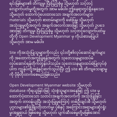
ရင်းမြစ်များ၏ တိကျမှု၊ ပြီးပြည့်စုံမှု သို့မဟုတ် သင့်တင့်
လျောက်ပတ်မှုတို့အတွက် အာမ မခံပါ။ ဤနေရာတွင်ရှိနေသော
သို့မဟုတ် ထောက်ပံ့ပေးထားသော အချက်အလက်များ၊
materials သို့မဟုတ် စာတမ်းများကို ဖော်ပြမှု သို့မဟုတ်
အသုံးချမှုတို့အတွက် အချက်အလက်အားဖြင့် သို့မဟုတ် ဥပဒေ
အားဖြင့် တိကျမှု၊ ပြီးပြည့်စုံမှု သို့မဟုတ် သင့်တင့်လျောက်ပတ်မှု
တို့ကို Open Development Myanmar မှ ကိုယ်စားမပြုပါ
သို့မဟုတ် အာမ မခံပါ။
Site ကိုအသုံးပြုသူများကိုလည်း ၎င်းတို့၏လုပ်ဆောင်ချက်များ
ကို အထောက်အကူပြုရန်အတွက် သုတေသနများထပ်မံ
လုပ်ဆောင်ရန်တိုက်တွန်းပါသည်။ သုတေသနများထပ်မံပြုလုပ်ခဲ့
ပါက ကျွန်ုပ်တို့အဖွဲ့နှင့်ဆက်သွယ်ပြီး ဤ site ၏ တိကျသေချာမှု
ကို ပိုမိုတိုးတက်စေမည်ဖြစ်သည်။
Open Development Myanmar website သို့မဟုတ်
database ကိုရယူခြင်းဖြင့် သုံးစွဲသူများအနေဖြင့် ဤ site မှ
ထောက်ပံ့ထားသော သတင်းအချက်အလက်ကို အသုံးပြုခြင်း
အတွက် တာဝန်ယူပြီး အသုံးပြုမှုကြောင့် တစ်ဦးချင်းစီ သို့မဟုတ်
ပုဂ္ဂလများ၏ဖွံ့ဖြိုးတိုးတက်မှု၊ ပုံစံနှင့် အကြောင်းအရာများဆုံးရှုံး
မှု၊အန္တရာယ် ဖြစ်စေမှု သို့မဟုတ် ပျက်ဆီးစေမှုတို့မဖြစ်အောင်