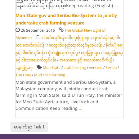
မြန်မာတိုင်းမ် သို့ ပြောသည်။Keep reading (English)
...
Mon State gov and Seribu Bio-System to jointly
undertake crab farming venture
26 September 2016
The Global New Light of
Myanmar
ငါးဖမ်းလုပ်ငန်း၊ ငါးမွေးမြူရေး၊ ရေလုပ်ငန်း နှင့် ငါး
သားဖောက်လုပ်ငန်း
/
ရေထွက်ပစ္စည်းထုတ်လုပ်မှုလုပ်ငန်း
/
စိုက်ပျိုးရေး
နှင့် ငါးဖမ်းလုပ်ငန်း
/
စိုက်ပျိုးထုတ်လုပ်မှု
/
မွေးမြူရေး
/
ငါးမွေးမြူရေး
နှင့် ငါးသားဖောက်လုပ်ငန်း
/
အသေးစား နှင့် အလတ်စား စိုက်ပျိုး
မွေးမြူရေး
Mon State
/
crab farming
/
venture
/
Seribu
/
Tun Htay
/
Mud crab farming
Mon state government and Seribu Bio-System, a
Malaysian company, will jointly conduct crab
farming in Mon State, said U Tun Htay, the minister
for Mon State Agriculture, Livestock and
Communication.Keep reading
...
စာမျက်နှာ 1၏ 1