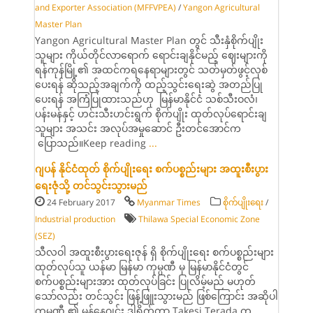
and Exporter Association (MFFVPEA)
/
Yangon Agricul­tural
Master Plan
Yangon Agricultural Master Plan တွင် သီးနှံစိုက်ပျိုး
သူများ ကိုယ်တိုင်လာရောက် ရောင်းချနိုင်မည့် ဈေးများကို
ရန်ကုန်မြို့၏ အထင်ကရနေရာများတွင် သတ်မှတ်ဖွင့်လှစ်
ပေးရန် ဆိုသည့်အချက်ကို ထည့်သွင်းရေးဆွဲ အတည်ပြု
ပေးရန် အကြံပြုထားသည်ဟု မြန်မာနိုင်ငံ သစ်သီးဝလံ၊
ပန်းမန်နှင့် ဟင်းသီးဟင်းရွက် စိုက်ပျိုး ထုတ်လုပ်ရောင်းချ
သူများ အသင်း အလုပ်အမှုဆောင် ဦးတင်အောင်က
ပြောသည်။Keep reading
...
ဂျပန် နိုင်ငံထုတ် စိုက်ပျိုးရေး စက်ပစ္စည်းများ အထူးစီးပွား
ရေးဇုံသို့ တင်သွင်းသွားမည်
24 February 2017
Myanmar Times
စိုက်ပျိုးရေး
/
Industrial production
Thilawa Special Economic Zone
(SEZ)
သီလဝါ အထူးစီးပွားရေးဇုန် ရှိ စိုက်ပျိုးရေး စက်ပစ္စည်းများ
ထုတ်လုပ်သူ ယန်မာ မြန်မာ ကုမ္ပဏီ မှ မြန်မာနိုင်ငံတွင်
စက်ပစ္စည်းများအား ထုတ်လုပ်ခြင်း ပြုလိမ့်မည် မဟုတ်
သော်လည်း တင်သွင်း ဖြန့်ဖြူးသွားမည် ဖြစ်ကြောင်း အဆိုပါ
ကုမ္ပဏီ ၏ မန်နေဂျင်း ဒါရိုက်တာ Takesi Terada က