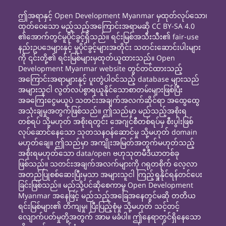
ဤအရာနှင့် Open Development Myanmar မှထုတ်လုပ်သော၊
ထုတ်ဝေသော မည့်သည့်အကြောင်းအရာမဆို CC BY-SA 4.0
၏အောက်တွင်မူပိုင်ခွင့်ရှိသည်။ ရင်းမြစ်အသီးသီး၏ fair-use
နည်းဥပဒေများနှင့် မူပိုင်ခွင့်များအတိုင်း သတင်းဆောင်းပါးများ
ကို ၎င်းတို့၏ ရင်းမြစ်များမှထုတ်ယူထားသည်။ Open
Development Myanmar website တွင်တင်ထားသည့်
အကြောင်းအရာများနှင့် ပူးတွဲပါဝင်သည့် database များသည်
အများသူငါ လွတ်လပ်စွာရယူနိုင်သောစာတမ်းများဖြစ်ပြီး
အခကြေးငွေမယူပဲ သတင်းအချက်အလက်ဆိုင်ရာ အထွေထွေ
အသုံးချမှုအတွက်ဖြစ်သည်။ ဤသည်မှာ မည်သည့်အစိုးရ
တစ်ရပ် သို့မဟုတ် အစိုးရတွင်း အေဂျင်စီတစ်ရပ်မှ စီးပွါးဖြစ်
လုပ်ဆောင်နေသော သုတသနဝန်ဆောင်မှု သို့မဟုတ် domain
မဟုတ်ချေ။ ဤသည်မှာ အကျိုးအမြတ်အတွက်မဟုတ်သည့်
အစိုးရမဟုတ်သော data/open ဗဟုသုတမီဒီယာတစ်ခု
ဖြစ်သည်။ သတင်းအချက်အလက်များကို ဂရုတစိုက် လေ့လာ
အတည်ပြုစစ်ဆေးပြီးမှသာ အများသူငါ ကြည့်ရှုနိုင်ရန်တင်ပေး
ခြင်းဖြစ်သည်။ မည်သို့ပင်ဆိုစေကာမူ Open Development
Myanmar အနေဖြင့် မည်သည့်အခြေအနေတွင်မဆို တတိယ
ရင်းမြစ်များ၏ တိကျမှု၊ ပြီးပြည့်စုံမှု သို့မဟုတ် သင့်တင့်
လျောက်ပတ်မှုတို့အတွက် အာမ မခံပါ။ ဤနေရာတွင်ရှိနေသော