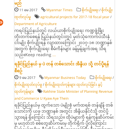
မည်
11 မေ 2017
Myanmar Times
စိုက်ပျိုးရေး
/
စိုက်ပျိုး
ထုတ်လုပ်မှု
agricultural projects for 2017-18 fiscal year
/
Department of Agriculture
ကရင်ပြည်နယ်တွင် လယ်ယာစိုက်ပျိုးရေး ကဏ္ဍဖွံ့ဖြိုး
တိုးတက်စေရန် ပြည်နယ်တွင်းတွင် မုတ်သုံကောက်ပဲသီးနှံ
ငါးမျိုး စိုက်ပျိုးရန် လျာထားကြောင်း ၂၀၁၇-၁၈ ဘဏ္ဍာနှစ်
အတွက် စိုက်ပျိုးရေး စီမံကိန်းများ ခန့်မှန့်ချက်အရ သိရ
သည်။Keep reading
...
ရခိုင်ပြည်နယ် မှ ပဲ တန် တစ်သောင်း အိန္ဒိယ သို့ တင်ပို့ရန်
စီစဉ်
9 မေ 2017
Myanmar Business Today
စိုက်ပျိုးရေး
/
စိုက်ပျိုးထုတ်လုပ်မှု
/
စိုက်ပျိုးထုတ်ကုန်များ ထုတ်လုပ်ခြင်း နှင့်
ထုတ်ကုန်များ
Rakhine State Minister of Planning Revenue
and Commerce U Kyaw Aye Thein
ရခိုင်ပြည်နယ်မှ ထွက်သော ပဲမျိုးစုံ မက်ထရစ် တန်ချိန် တစ်
သောင်းကို ယခု ဘဏ္ဍာနှစ် အတွင်း အိန္ဒိယနိုင်ငံသို့ တင်ပို့
သွားရန် ရှိကြောင်း သိရသည်။ ထိုပဲများကို ရန်ကုန်ဆိပ်ကမ်း
မှ မဟုတ်ဘဲ စစ်တွေဆိပ်ကမ်းမှ တိုက်ရိုက် ပို့လိုကြောင်း