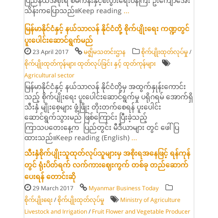
ပြည်နယ်အစိုးရ စီမံကိန်းနှင့်စီးပွားရေးဝန်ကြီး ဦးကျော်အေး
သိန်းကပြောသည်။Keep reading
...
မြန်မာနိုင်ငံနှင့် နယ်သာလန် နိုင်ငံတို့ စိုက်ပျိုးရေး ကဏ္ဍတွင်
ပူးပေါင်းဆောင်ရွက်မည်
23 April 2017
မဇ္ဈိမသတင်းဌာန
စိုက်ပျိုးထုတ်လုပ်မှု
/
စိုက်ပျိုးထုတ်ကုန်များ ထုတ်လုပ်ခြင်း နှင့် ထုတ်ကုန်များ
Agricultural sector
မြန်မာနိုင်ငံနှင့် နယ်သာလန် နိုင်ငံတို့မှ အထွက်နှုန်းကောင်း
သည့် စိုက်ပျိုးရေး ပူးပေါင်းဆောင်ရွက်မှု ပရိုဂရမ် အောက်ရှိ
သီးနှံ မျိုးစေ့များ ဖွံ့ဖြိုး တိုးတက်စေရန် ပူးပေါင်း
ဆောင်ရွက်သွားမည် ဖြစ်ကြောင်း ပြီးခဲ့သည့်
ကြာသပတေးနေ့က ပြည်တွင်း မီဒီယာများ တွင် ဖေါ်ပြ
ထားသည်။Keep reading (English)
...
သီးနှံစိုက်ပျိုးသူထုတ်လုပ်သူများမှ အစိုးရအနေဖြင့် ရန်ကုန်
တွင် ရုံးပိတ်ရက် လက်ကားဈေးကွက် တစ်ခု တည်ဆောက်
ပေးရန် တောင်းဆို
29 March 2017
Myanmar Business Today
စိုက်ပျိုးရေး
/
စိုက်ပျိုးထုတ်လုပ်မှု
Ministry of Agriculture
Livestock and Irrigation
/
Fruit Flower and Vegetable Producer