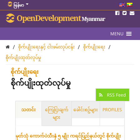
မြန်မာ
OpenDevelopment
Myanmar
MENU
/
/
/
စိုက်ပျိုးရေးနှင့် ငါးဖမ်းလုပ်ငန်း
စိုက်ပျိုးရေး
စိုက်ပျိုးထုတ်လုပ်မှု
စိုက်ပျိုးရေး
စိုက်ပျိုးထုတ်လုပ်မှု
RSS Feed
သတင်း
ကြေငြာချက်
ခေါင်းစဥ်များ
PROFILES
များ
မုတ်သုံ ကောက်ပဲသီးနှံ ၅ မျိုး ကရင်ပြည်နယ်တွင် စိုက်ပျိုး