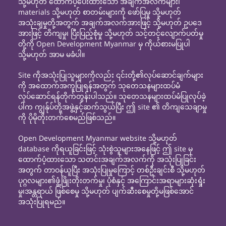
သို့မဟုတ် ထောက်ပံ့ပေးထားသော အချက်အလက်များ၊
materials သို့မဟုတ် စာတမ်းများကို ဖော်ပြမှု သို့မဟုတ်
အသုံးချမှုတို့အတွက် အချက်အလက်အားဖြင့် သို့မဟုတ် ဥပဒေ
အားဖြင့် တိကျမှု၊ ပြီးပြည့်စုံမှု သို့မဟုတ် သင့်တင့်လျောက်ပတ်မှု
တို့ကို Open Development Myanmar မှ ကိုယ်စားမပြုပါ
သို့မဟုတ် အာမ မခံပါ။
Site ကိုအသုံးပြုသူများကိုလည်း ၎င်းတို့၏လုပ်ဆောင်ချက်များ
ကို အထောက်အကူပြုရန်အတွက် သုတေသနများထပ်မံ
လုပ်ဆောင်ရန်တိုက်တွန်းပါသည်။ သုတေသနများထပ်မံပြုလုပ်ခဲ့
ပါက ကျွန်ုပ်တို့အဖွဲ့နှင့်ဆက်သွယ်ပြီး ဤ site ၏ တိကျသေချာမှု
ကို ပိုမိုတိုးတက်စေမည်ဖြစ်သည်။
Open Development Myanmar website သို့မဟုတ်
database ကိုရယူခြင်းဖြင့် သုံးစွဲသူများအနေဖြင့် ဤ site မှ
ထောက်ပံ့ထားသော သတင်းအချက်အလက်ကို အသုံးပြုခြင်း
အတွက် တာဝန်ယူပြီး အသုံးပြုမှုကြောင့် တစ်ဦးချင်းစီ သို့မဟုတ်
ပုဂ္ဂလများ၏ဖွံ့ဖြိုးတိုးတက်မှု၊ ပုံစံနှင့် အကြောင်းအရာများဆုံးရှုံး
မှု၊အန္တရာယ် ဖြစ်စေမှု သို့မဟုတ် ပျက်ဆီးစေမှုတို့မဖြစ်အောင်
အသုံးပြုရမည်။