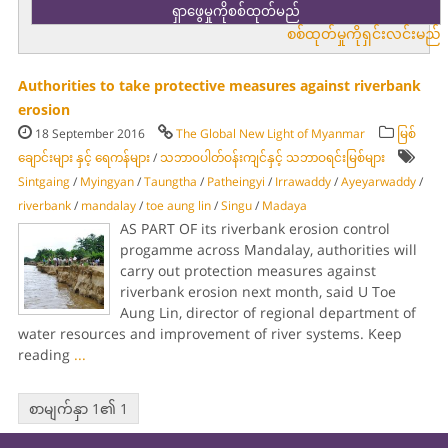
စစ်ထုတ်မှုကိုရှင်းလင်းမည်
Authorities to take protective measures against riverbank
erosion
18 September 2016
The Global New Light of Myanmar
မြစ်
ချောင်းများ နှင့် ရေကန်များ
/
သဘာဝပါတ်ဝန်းကျင်နှင့် သဘာဝရင်းမြစ်များ
Sintgaing
/
Myingyan
/
Taungtha
/
Patheingyi
/
Irrawaddy
/
Ayeyarwaddy
/
riverbank
/
mandalay
/
toe aung lin
/
Singu
/
Madaya
AS PART OF its riverbank erosion control
progamme across Mandalay, authorities will
carry out protection measures against
riverbank erosion next month, said U Toe
Aung Lin, director of regional department of
water resources and improvement of river systems. Keep
reading
...
စာမျက်နှာ 1၏ 1