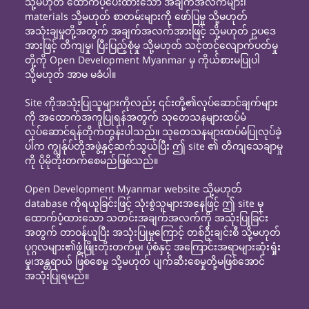
သို့မဟုတ် ထောက်ပံ့ပေးထားသော အချက်အလက်များ၊
materials သို့မဟုတ် စာတမ်းများကို ဖော်ပြမှု သို့မဟုတ်
အသုံးချမှုတို့အတွက် အချက်အလက်အားဖြင့် သို့မဟုတ် ဥပဒေ
အားဖြင့် တိကျမှု၊ ပြီးပြည့်စုံမှု သို့မဟုတ် သင့်တင့်လျောက်ပတ်မှု
တို့ကို Open Development Myanmar မှ ကိုယ်စားမပြုပါ
သို့မဟုတ် အာမ မခံပါ။
Site ကိုအသုံးပြုသူများကိုလည်း ၎င်းတို့၏လုပ်ဆောင်ချက်များ
ကို အထောက်အကူပြုရန်အတွက် သုတေသနများထပ်မံ
လုပ်ဆောင်ရန်တိုက်တွန်းပါသည်။ သုတေသနများထပ်မံပြုလုပ်ခဲ့
ပါက ကျွန်ုပ်တို့အဖွဲ့နှင့်ဆက်သွယ်ပြီး ဤ site ၏ တိကျသေချာမှု
ကို ပိုမိုတိုးတက်စေမည်ဖြစ်သည်။
Open Development Myanmar website သို့မဟုတ်
database ကိုရယူခြင်းဖြင့် သုံးစွဲသူများအနေဖြင့် ဤ site မှ
ထောက်ပံ့ထားသော သတင်းအချက်အလက်ကို အသုံးပြုခြင်း
အတွက် တာဝန်ယူပြီး အသုံးပြုမှုကြောင့် တစ်ဦးချင်းစီ သို့မဟုတ်
ပုဂ္ဂလများ၏ဖွံ့ဖြိုးတိုးတက်မှု၊ ပုံစံနှင့် အကြောင်းအရာများဆုံးရှုံး
မှု၊အန္တရာယ် ဖြစ်စေမှု သို့မဟုတ် ပျက်ဆီးစေမှုတို့မဖြစ်အောင်
အသုံးပြုရမည်။