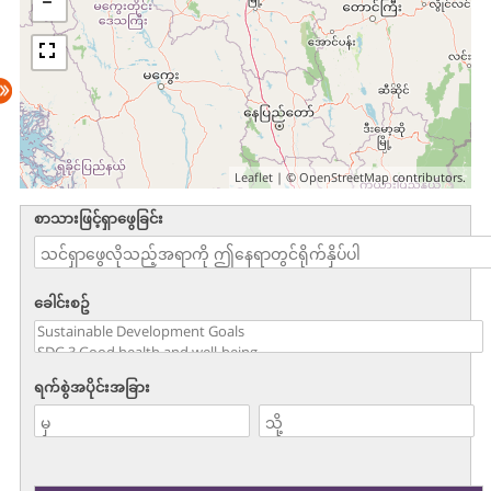
Leaflet
| ©
OpenStreetMap
contributors.
စာသားဖြင့်ရှာဖွေခြင်း
ခေါင်းစဥ်
ရက်စွဲအပိုင်းအခြား