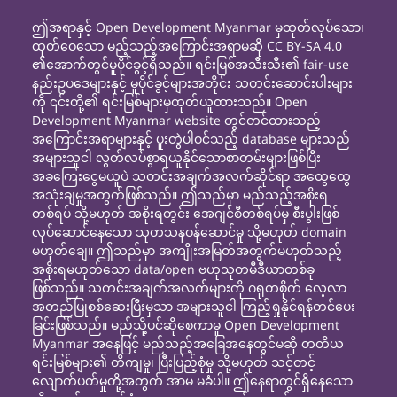
ဤအရာနှင့် Open Development Myanmar မှထုတ်လုပ်သော၊
ထုတ်ဝေသော မည့်သည့်အကြောင်းအရာမဆို CC BY-SA 4.0
၏အောက်တွင်မူပိုင်ခွင့်ရှိသည်။ ရင်းမြစ်အသီးသီး၏ fair-use
နည်းဥပဒေများနှင့် မူပိုင်ခွင့်များအတိုင်း သတင်းဆောင်းပါးများ
ကို ၎င်းတို့၏ ရင်းမြစ်များမှထုတ်ယူထားသည်။ Open
Development Myanmar website တွင်တင်ထားသည့်
အကြောင်းအရာများနှင့် ပူးတွဲပါဝင်သည့် database များသည်
အများသူငါ လွတ်လပ်စွာရယူနိုင်သောစာတမ်းများဖြစ်ပြီး
အခကြေးငွေမယူပဲ သတင်းအချက်အလက်ဆိုင်ရာ အထွေထွေ
အသုံးချမှုအတွက်ဖြစ်သည်။ ဤသည်မှာ မည်သည့်အစိုးရ
တစ်ရပ် သို့မဟုတ် အစိုးရတွင်း အေဂျင်စီတစ်ရပ်မှ စီးပွါးဖြစ်
လုပ်ဆောင်နေသော သုတသနဝန်ဆောင်မှု သို့မဟုတ် domain
မဟုတ်ချေ။ ဤသည်မှာ အကျိုးအမြတ်အတွက်မဟုတ်သည့်
အစိုးရမဟုတ်သော data/open ဗဟုသုတမီဒီယာတစ်ခု
ဖြစ်သည်။ သတင်းအချက်အလက်များကို ဂရုတစိုက် လေ့လာ
အတည်ပြုစစ်ဆေးပြီးမှသာ အများသူငါ ကြည့်ရှုနိုင်ရန်တင်ပေး
ခြင်းဖြစ်သည်။ မည်သို့ပင်ဆိုစေကာမူ Open Development
Myanmar အနေဖြင့် မည်သည့်အခြေအနေတွင်မဆို တတိယ
ရင်းမြစ်များ၏ တိကျမှု၊ ပြီးပြည့်စုံမှု သို့မဟုတ် သင့်တင့်
လျောက်ပတ်မှုတို့အတွက် အာမ မခံပါ။ ဤနေရာတွင်ရှိနေသော