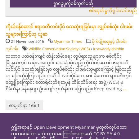
စစ်ထုတ်မှုကိုရှင်းလင်းမည်
ကိုယ်ဝန်ဆောင် ဧရာဝတီလင်းပိုင် သေဆုံးရခြင်းမှာ လျှပ်စစ်သုံး ငါးဖမ်း
သူများကြောင့်ဟု ယူဆ
21 November 2016
Myanmar Times
စိုက်ပျိုးရေးနှင့် ငါးဖမ်း
လုပ်ငန်း
Wildlife Conservation Society (WCS)
/
Irrawaddy dolphin
သဘာဝ ပတ်ဝန်းကျင် ထိန်းသိမ်းရေး လှုပ်ရှားသူများက စစ်ကိုင်း
မြို့နယ်တွင် ယခုလအတွင်း သေဆုံးခဲ့သည့် ကိုယ်ဝန်ဆောင် ဧရာဝတီ
လင်းပိုင် သေဆုံးရခြင်းမှာ လျှပ်စစ်သုံး ငါးဖမ်းသူများကြောင့် ဖြစ်သည်
ဟု ပြောဆိုခဲ့ကြသည်။ အဆိုပါ လင်းပိုင်သေအား ခိုတောင် ရွာအနီးတွင်
တွေ့ရှိခဲ့ကြောင်း တောရိုင်းတိရစာၦန် ထိန်းသိမ်းရေး အဖွဲ့ (WCS) မှ
စီမံကိန်း မန်နေဂျာ ဦးကျော်လှသိန်းက ပြေသည်။ Keep reading
...
စာမျက်နှာ 1၏ 1
ဤအရာနှင့် Open Development Myanmar မှထုတ်လုပ်သော၊
ထုတ်ဝေသော မည့်သည့်အကြောင်းအရာမဆို CC BY-SA 4.0