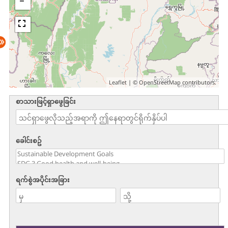
Leaflet
| ©
OpenStreetMap
contributors.
စာသားဖြင့်ရှာဖွေခြင်း
ခေါင်းစဥ်
ရက်စွဲအပိုင်းအခြား