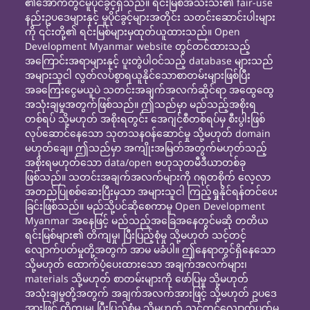
၏အောက်တွင်မူပိုင်ခွင့်ရှိသည်။ ရင်းမြစ်အသီးသီး၏ fair-use
နည်းဥပဒေများနှင့် မူပိုင်ခွင့်များအတိုင်း သတင်းဆောင်းပါးများ
ကို ၎င်းတို့၏ ရင်းမြစ်များမှထုတ်ယူထားသည်။ Open
Development Myanmar website တွင်တင်ထားသည့်
အကြောင်းအရာများနှင့် ပူးတွဲပါဝင်သည့် database များသည်
အများသူငါ လွတ်လပ်စွာရယူနိုင်သောစာတမ်းများဖြစ်ပြီး
အခကြေးငွေမယူပဲ သတင်းအချက်အလက်ဆိုင်ရာ အထွေထွေ
အသုံးချမှုအတွက်ဖြစ်သည်။ ဤသည်မှာ မည်သည့်အစိုးရ
တစ်ရပ် သို့မဟုတ် အစိုးရတွင်း အေဂျင်စီတစ်ရပ်မှ စီးပွါးဖြစ်
လုပ်ဆောင်နေသော သုတသနဝန်ဆောင်မှု သို့မဟုတ် domain
မဟုတ်ချေ။ ဤသည်မှာ အကျိုးအမြတ်အတွက်မဟုတ်သည့်
အစိုးရမဟုတ်သော data/open ဗဟုသုတမီဒီယာတစ်ခု
ဖြစ်သည်။ သတင်းအချက်အလက်များကို ဂရုတစိုက် လေ့လာ
အတည်ပြုစစ်ဆေးပြီးမှသာ အများသူငါ ကြည့်ရှုနိုင်ရန်တင်ပေး
ခြင်းဖြစ်သည်။ မည်သို့ပင်ဆိုစေကာမူ Open Development
Myanmar အနေဖြင့် မည်သည့်အခြေအနေတွင်မဆို တတိယ
ရင်းမြစ်များ၏ တိကျမှု၊ ပြီးပြည့်စုံမှု သို့မဟုတ် သင့်တင့်
လျောက်ပတ်မှုတို့အတွက် အာမ မခံပါ။ ဤနေရာတွင်ရှိနေသော
သို့မဟုတ် ထောက်ပံ့ပေးထားသော အချက်အလက်များ၊
materials သို့မဟုတ် စာတမ်းများကို ဖော်ပြမှု သို့မဟုတ်
အသုံးချမှုတို့အတွက် အချက်အလက်အားဖြင့် သို့မဟုတ် ဥပဒေ
အားဖြင့် တိကျမှု၊ ပြီးပြည့်စုံမှု သို့မဟုတ် သင့်တင့်လျောက်ပတ်မှု