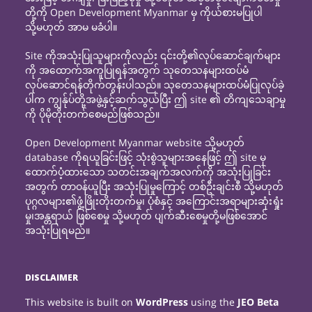
တို့ကို Open Development Myanmar မှ ကိုယ်စားမပြုပါ
သို့မဟုတ် အာမ မခံပါ။
Site ကိုအသုံးပြုသူများကိုလည်း ၎င်းတို့၏လုပ်ဆောင်ချက်များ
ကို အထောက်အကူပြုရန်အတွက် သုတေသနများထပ်မံ
လုပ်ဆောင်ရန်တိုက်တွန်းပါသည်။ သုတေသနများထပ်မံပြုလုပ်ခဲ့
ပါက ကျွန်ုပ်တို့အဖွဲ့နှင့်ဆက်သွယ်ပြီး ဤ site ၏ တိကျသေချာမှု
ကို ပိုမိုတိုးတက်စေမည်ဖြစ်သည်။
Open Development Myanmar website သို့မဟုတ်
database ကိုရယူခြင်းဖြင့် သုံးစွဲသူများအနေဖြင့် ဤ site မှ
ထောက်ပံ့ထားသော သတင်းအချက်အလက်ကို အသုံးပြုခြင်း
အတွက် တာဝန်ယူပြီး အသုံးပြုမှုကြောင့် တစ်ဦးချင်းစီ သို့မဟုတ်
ပုဂ္ဂလများ၏ဖွံ့ဖြိုးတိုးတက်မှု၊ ပုံစံနှင့် အကြောင်းအရာများဆုံးရှုံး
မှု၊အန္တရာယ် ဖြစ်စေမှု သို့မဟုတ် ပျက်ဆီးစေမှုတို့မဖြစ်အောင်
အသုံးပြုရမည်။
DISCLAIMER
This website is built on
WordPress
using the
JEO Beta