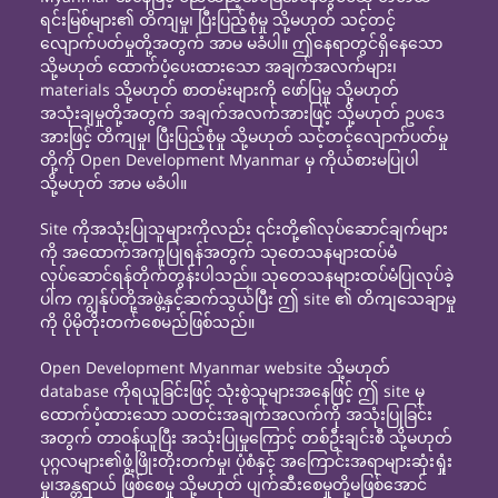
ရင်းမြစ်များ၏ တိကျမှု၊ ပြီးပြည့်စုံမှု သို့မဟုတ် သင့်တင့်
လျောက်ပတ်မှုတို့အတွက် အာမ မခံပါ။ ဤနေရာတွင်ရှိနေသော
သို့မဟုတ် ထောက်ပံ့ပေးထားသော အချက်အလက်များ၊
materials သို့မဟုတ် စာတမ်းများကို ဖော်ပြမှု သို့မဟုတ်
အသုံးချမှုတို့အတွက် အချက်အလက်အားဖြင့် သို့မဟုတ် ဥပဒေ
အားဖြင့် တိကျမှု၊ ပြီးပြည့်စုံမှု သို့မဟုတ် သင့်တင့်လျောက်ပတ်မှု
တို့ကို Open Development Myanmar မှ ကိုယ်စားမပြုပါ
သို့မဟုတ် အာမ မခံပါ။
Site ကိုအသုံးပြုသူများကိုလည်း ၎င်းတို့၏လုပ်ဆောင်ချက်များ
ကို အထောက်အကူပြုရန်အတွက် သုတေသနများထပ်မံ
လုပ်ဆောင်ရန်တိုက်တွန်းပါသည်။ သုတေသနများထပ်မံပြုလုပ်ခဲ့
ပါက ကျွန်ုပ်တို့အဖွဲ့နှင့်ဆက်သွယ်ပြီး ဤ site ၏ တိကျသေချာမှု
ကို ပိုမိုတိုးတက်စေမည်ဖြစ်သည်။
Open Development Myanmar website သို့မဟုတ်
database ကိုရယူခြင်းဖြင့် သုံးစွဲသူများအနေဖြင့် ဤ site မှ
ထောက်ပံ့ထားသော သတင်းအချက်အလက်ကို အသုံးပြုခြင်း
အတွက် တာဝန်ယူပြီး အသုံးပြုမှုကြောင့် တစ်ဦးချင်းစီ သို့မဟုတ်
ပုဂ္ဂလများ၏ဖွံ့ဖြိုးတိုးတက်မှု၊ ပုံစံနှင့် အကြောင်းအရာများဆုံးရှုံး
မှု၊အန္တရာယ် ဖြစ်စေမှု သို့မဟုတ် ပျက်ဆီးစေမှုတို့မဖြစ်အောင်