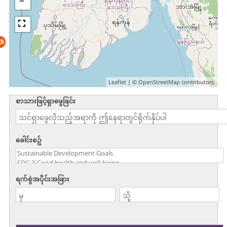
Leaflet
| ©
OpenStreetMap
contributors.
စာသားဖြင့်ရှာဖွေခြင်း
ခေါင်းစဥ်
ရက်စွဲအပိုင်းအခြား