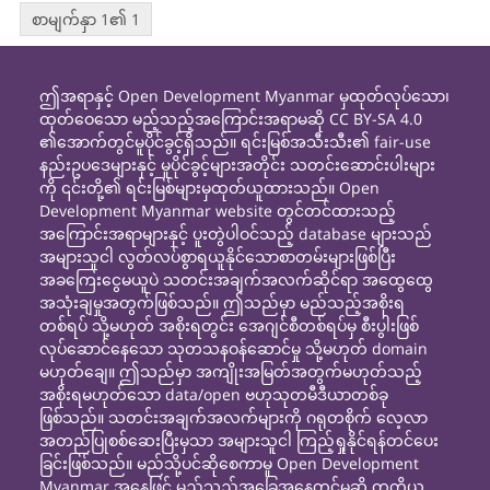
စာမျက်နှာ 1၏ 1
ဤအရာနှင့် Open Development Myanmar မှထုတ်လုပ်သော၊
ထုတ်ဝေသော မည့်သည့်အကြောင်းအရာမဆို CC BY-SA 4.0
၏အောက်တွင်မူပိုင်ခွင့်ရှိသည်။ ရင်းမြစ်အသီးသီး၏ fair-use
နည်းဥပဒေများနှင့် မူပိုင်ခွင့်များအတိုင်း သတင်းဆောင်းပါးများ
ကို ၎င်းတို့၏ ရင်းမြစ်များမှထုတ်ယူထားသည်။ Open
Development Myanmar website တွင်တင်ထားသည့်
အကြောင်းအရာများနှင့် ပူးတွဲပါဝင်သည့် database များသည်
အများသူငါ လွတ်လပ်စွာရယူနိုင်သောစာတမ်းများဖြစ်ပြီး
အခကြေးငွေမယူပဲ သတင်းအချက်အလက်ဆိုင်ရာ အထွေထွေ
အသုံးချမှုအတွက်ဖြစ်သည်။ ဤသည်မှာ မည်သည့်အစိုးရ
တစ်ရပ် သို့မဟုတ် အစိုးရတွင်း အေဂျင်စီတစ်ရပ်မှ စီးပွါးဖြစ်
လုပ်ဆောင်နေသော သုတသနဝန်ဆောင်မှု သို့မဟုတ် domain
မဟုတ်ချေ။ ဤသည်မှာ အကျိုးအမြတ်အတွက်မဟုတ်သည့်
အစိုးရမဟုတ်သော data/open ဗဟုသုတမီဒီယာတစ်ခု
ဖြစ်သည်။ သတင်းအချက်အလက်များကို ဂရုတစိုက် လေ့လာ
အတည်ပြုစစ်ဆေးပြီးမှသာ အများသူငါ ကြည့်ရှုနိုင်ရန်တင်ပေး
ခြင်းဖြစ်သည်။ မည်သို့ပင်ဆိုစေကာမူ Open Development
Myanmar အနေဖြင့် မည်သည့်အခြေအနေတွင်မဆို တတိယ