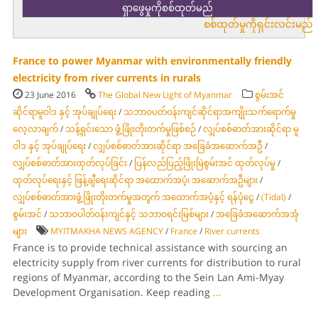
စစ်ထုတ်မှုကိုရှင်းလင်းမည်
France to power Myanmar with environmentally friendly
electricity from river currents in rurals
23 June 2016
The Global New Light of Myanmar
စွမ်းအင်
ဆိုင်ရာမူဝါဒ နှင့် အုပ်ချုပ်ရေး
/
သဘာဝပတ်ဝန်းကျင်ဆိုင်ရာအကျိုးသက်ရောက်မှု
လေ့လာချက်
/
သန့်ရှင်းသော ဖွံ့ဖြိုးတိုးတက်မှုဖြစ်စဉ်
/
လျှပ်စစ်ဓာတ်အားဆိုင်ရာ မူ
ဝါဒ နှင့် အုပ်ချုပ်ရေး
/
လျှပ်စစ်ဓာတ်အားဆိုင်ရာ အခြေခံအဆောက်အဦ
/
လျှပ်စစ်ဓာတ်အားထုတ်လုပ်ခြင်း
/
ပြန်လည်ပြည့်ဖြိုးမြဲစွမ်းအင် ထုတ်လုပ်မှု
/
ထုတ်လုပ်ရေးနှင့် ဖြန့်ချီရေးဆိုင်ရာ အထောက်အပံ့၊ အဆောက်အဦများ
/
လျှပ်စစ်ဓာတ်အားဖွံ့ဖြိုးတိုးတက်မှုအတွက် အထောက်အပံ့နှင့် ရန်ပုံငွေ
/
(Tidal)
/
စွမ်းအင်
/
သဘာဝပါတ်ဝန်းကျင်နှင့် သဘာဝရင်းမြစ်များ
/
အခြေခံအဆောက်အအုံ
များ
MYITMAKHA NEWS AGENCY
/
France
/
River currents
France is to provide technical assistance with sourcing an
electricity supply from river currents for distribution to rural
regions of Myanmar, according to the Sein Lan Ami-Myay
Development Organisation. Keep reading
...