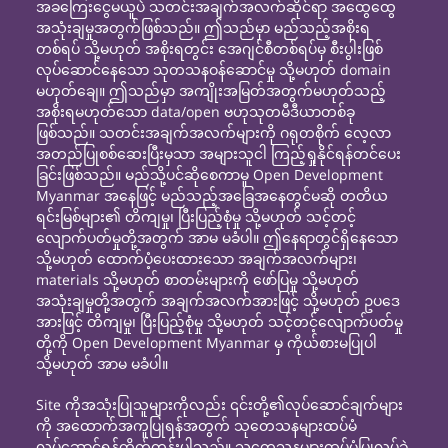
အခကြေးငွေမယူပဲ သတင်းအချက်အလက်ဆိုင်ရာ အထွေထွေ
အသုံးချမှုအတွက်ဖြစ်သည်။ ဤသည်မှာ မည်သည့်အစိုးရ
တစ်ရပ် သို့မဟုတ် အစိုးရတွင်း အေဂျင်စီတစ်ရပ်မှ စီးပွါးဖြစ်
လုပ်ဆောင်နေသော သုတသနဝန်ဆောင်မှု သို့မဟုတ် domain
မဟုတ်ချေ။ ဤသည်မှာ အကျိုးအမြတ်အတွက်မဟုတ်သည့်
အစိုးရမဟုတ်သော data/open ဗဟုသုတမီဒီယာတစ်ခု
ဖြစ်သည်။ သတင်းအချက်အလက်များကို ဂရုတစိုက် လေ့လာ
အတည်ပြုစစ်ဆေးပြီးမှသာ အများသူငါ ကြည့်ရှုနိုင်ရန်တင်ပေး
ခြင်းဖြစ်သည်။ မည်သို့ပင်ဆိုစေကာမူ Open Development
Myanmar အနေဖြင့် မည်သည့်အခြေအနေတွင်မဆို တတိယ
ရင်းမြစ်များ၏ တိကျမှု၊ ပြီးပြည့်စုံမှု သို့မဟုတ် သင့်တင့်
လျောက်ပတ်မှုတို့အတွက် အာမ မခံပါ။ ဤနေရာတွင်ရှိနေသော
သို့မဟုတ် ထောက်ပံ့ပေးထားသော အချက်အလက်များ၊
materials သို့မဟုတ် စာတမ်းများကို ဖော်ပြမှု သို့မဟုတ်
အသုံးချမှုတို့အတွက် အချက်အလက်အားဖြင့် သို့မဟုတ် ဥပဒေ
အားဖြင့် တိကျမှု၊ ပြီးပြည့်စုံမှု သို့မဟုတ် သင့်တင့်လျောက်ပတ်မှု
တို့ကို Open Development Myanmar မှ ကိုယ်စားမပြုပါ
သို့မဟုတ် အာမ မခံပါ။
Site ကိုအသုံးပြုသူများကိုလည်း ၎င်းတို့၏လုပ်ဆောင်ချက်များ
ကို အထောက်အကူပြုရန်အတွက် သုတေသနများထပ်မံ
လုပ်ဆောင်ရန်တိုက်တွန်းပါသည်။ သုတေသနများထပ်မံပြုလုပ်ခဲ့