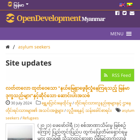
မြန်မာ
OpenDevelopment
Myanmar
MENU
/
asylum seekers
Site updates
RSS Feed
လတ်တလော ထုတ်ဝေသော "နယ်မြေရှာဖွေခိုလှုံနေကြရသည့် မြန်မာ
ဒုက္ခသည်များ"နှင့်ဆိုင်သော ဆောင်းပါးအသစ်
30 July 2024
ရွှေ့ပြောင်းနေထိုင်မှု
/
တိုင်းရင်းသားလူနည်းစုများနှင့် ဌာနေ
တိုင်းရင်းသားများ၏ အသင်းအဖွဲ့များ
/
လူဦးရေနှင့် သန်းခေါင်စာရင်း
asylum
seekers
/
Refugees
(၂၀၂၁) ​ဖေ​ဖော်ဝါရီ (၁) စစ်အာဏာသိမ်းမှု ဖြစ်စဥ်​
ကြောင့် ​ပြည်တွင်းပြည်ပ ထွက်​ပြေးတိမ်း​ရှောင်ရမှု
များ ထပ်မံ၍ သိသာထင်ရှားစွာ ပိုမိုမြင့်တက်လာခဲ့