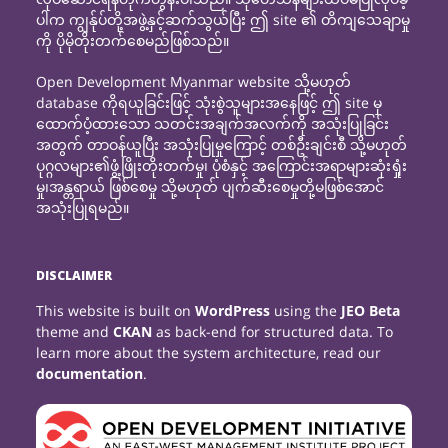
ပါက ကျွန်ုပ်တို့အဖွဲ့နှင့်ဆက်သွယ်ပြီး ဤ site ၏ တိကျသေချာမှု
ကို ပိုမိုတိုးတက်စေမည်ဖြစ်သည်။
Open Development Myanmar website သို့မဟုတ်
database ကိုရယူခြင်းဖြင့် သုံးစွဲသူများအနေဖြင့် ဤ site မှ
ထောက်ပံ့ထားသော သတင်းအချက်အလက်ကို အသုံးပြုခြင်း
အတွက် တာဝန်ယူပြီး အသုံးပြုမှုကြောင့် တစ်ဦးချင်းစီ သို့မဟုတ်
ပုဂ္ဂလများ၏ဖွံ့ဖြိုးတိုးတက်မှု၊ ပုံစံနှင့် အကြောင်းအရာများဆုံးရှုံး
မှု၊အန္တရာယ် ဖြစ်စေမှု သို့မဟုတ် ပျက်ဆီးစေမှုတို့မဖြစ်အောင်
အသုံးပြုရမည်။
DISCLAIMER
This website is built on
WordPress
using the
JEO Beta
theme and
CKAN
as back-end for structured data. To
learn more about the system architecture, read our
documentation
.