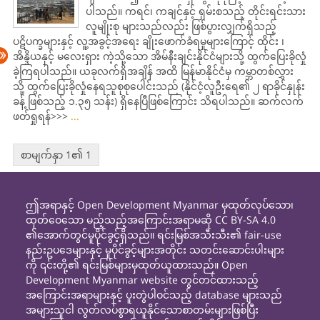
ပါသည်။ ကရင်၊ ကချင်နှင့် ရှမ်းစသည့် တိုင်းရင်းသား
လူမျိုးစု များသည်လည်း ဖြစ်ပွားလျှက်ရှိသည့်
ပဋိပက္ခများနှင့် လူ့အခွင့်​အရေး ချိုး​ဖောက်ခံရမှုများ​ကြောင့် ထိုင်း ၊
အိန္ဒိယနှင့် မလေးရှား ကဲ့သို့​သော အိမ်နီးချင်းနိုင်ငံများသို့ ထွက်​ပြေးခိုလှုံ
ခဲ့ကြရပါသည်။ ယခုလက်ရှိအချိန် အထိ မြန်မာနိုင်ငံမှ ကမ္ဘာတစ်လွှား
သို့ ထွက်​ပြေးခိုလှုံ​နေရသူစုစု​ပေါင်းသည် (နိုင်ငံ့လူဦး​ရေ၏ ၂ ရာခိုင်နှုန်း
ခန့် ဖြစ်သည့် ၁.၃၅ သန်း) ရှိ​နေပြီဖြစ်​​ကြောင်း သိရပါသည်။ ဆက်လက်
ဖတ်ရှုရန်>>>
...
စာမျက်နှာ 1၏ 1
ဤအရာနှင့် Open Development Myanmar မှထုတ်လုပ်သော၊
ထုတ်ဝေသော မည့်သည့်အကြောင်းအရာမဆို CC BY-SA 4.0
၏အောက်တွင်မူပိုင်ခွင့်ရှိသည်။ ရင်းမြစ်အသီးသီး၏ fair-use
နည်းဥပဒေများနှင့် မူပိုင်ခွင့်များအတိုင်း သတင်းဆောင်းပါးများ
ကို ၎င်းတို့၏ ရင်းမြစ်များမှထုတ်ယူထားသည်။ Open
Development Myanmar website တွင်တင်ထားသည့်
အကြောင်းအရာများနှင့် ပူးတွဲပါဝင်သည့် database များသည်
အများသူငါ လွတ်လပ်စွာရယူနိုင်သောစာတမ်းများဖြစ်ပြီး