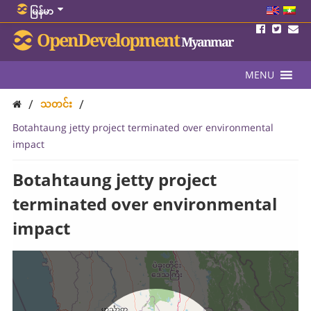
မြန်မာ
OpenDevelopment
Myanmar
MENU
/
/
သတင်း
Botahtaung jetty project terminated over environmental
impact
Botahtaung jetty project
terminated over environmental
impact