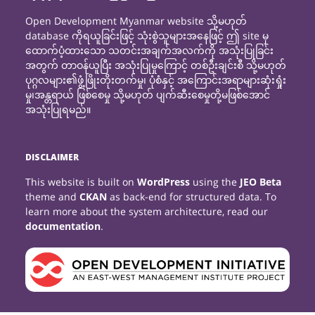
Open Development Myanmar website သို့မဟုတ်
database ကိုရယူခြင်းဖြင့် သုံးစွဲသူများအနေဖြင့် ဤ site မှ
ထောက်ပံ့ထားသော သတင်းအချက်အလက်ကို အသုံးပြုခြင်း
အတွက် တာဝန်ယူပြီး အသုံးပြုမှုကြောင့် တစ်ဦးချင်းစီ သို့မဟုတ်
ပုဂ္ဂလများ၏ဖွံ့ဖြိုးတိုးတက်မှု၊ ပုံစံနှင့် အကြောင်းအရာများဆုံးရှုံး
မှု၊အန္တရာယ် ဖြစ်စေမှု သို့မဟုတ် ပျက်ဆီးစေမှုတို့မဖြစ်အောင်
အသုံးပြုရမည်။
DISCLAIMER
This website is built on
WordPress
using the
JEO Beta
theme and
CKAN
as back-end for structured data. To
learn more about the system architecture, read our
documentation
.