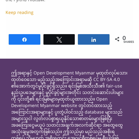
Keep reading
0
Share
Tweet
Share
SHARES
ဤအရာနှင့် Open Development Myanmar မှထုတ်လုပ်သော၊
ထုတ်ဝေသော မည့်သည့်အကြောင်းအရာမဆို CC BY-SA 4.0
၏အောက်တွင်မူပိုင်ခွင့်ရှိသည်။ ရင်းမြစ်အသီးသီး၏ fair-use
နည်းဥပဒေများနှင့် မူပိုင်ခွင့်များအတိုင်း သတင်းဆောင်းပါးများ
ကို ၎င်းတို့၏ ရင်းမြစ်များမှထုတ်ယူထားသည်။ Open
Development Myanmar website တွင်တင်ထားသည့်
အကြောင်းအရာများနှင့် ပူးတွဲပါဝင်သည့် database များသည်
အများသူငါ လွတ်လပ်စွာရယူနိုင်သောစာတမ်းများဖြစ်ပြီး
အခကြေးငွေမယူပဲ သတင်းအချက်အလက်ဆိုင်ရာ အထွေထွေ
အသုံးချမှုအတွက်ဖြစ်သည်။ ဤသည်မှာ မည်သည့်အစိုးရ
တစ်ရပ် သို့မဟုတ် အစိုးရတွင်း အေဂျင်စီတစ်ရပ်မှ စီးပွါးဖြစ်