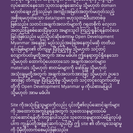
လုပ်ဆောင်နေသော သုတသနဝန်ဆောင်မှု သို့မဟုတ် domain
မဟုတ်ချေ။ ဤသည်မှာ အကျိုးအမြတ်အတွက်မဟုတ်သည့်
အစိုးရမဟုတ်သော data/open ဗဟုသုတမီဒီယာတစ်ခု
ဖြစ်သည်။ သတင်းအချက်အလက်များကို ဂရုတစိုက် လေ့လာ
အတည်ပြုစစ်ဆေးပြီးမှသာ အများသူငါ ကြည့်ရှုနိုင်ရန်တင်ပေး
ခြင်းဖြစ်သည်။ မည်သို့ပင်ဆိုစေကာမူ Open Development
Myanmar အနေဖြင့် မည်သည့်အခြေအနေတွင်မဆို တတိယ
ရင်းမြစ်များ၏ တိကျမှု၊ ပြီးပြည့်စုံမှု သို့မဟုတ် သင့်တင့်
လျောက်ပတ်မှုတို့အတွက် အာမ မခံပါ။ ဤနေရာတွင်ရှိနေသော
သို့မဟုတ် ထောက်ပံ့ပေးထားသော အချက်အလက်များ၊
materials သို့မဟုတ် စာတမ်းများကို ဖော်ပြမှု သို့မဟုတ်
အသုံးချမှုတို့အတွက် အချက်အလက်အားဖြင့် သို့မဟုတ် ဥပဒေ
အားဖြင့် တိကျမှု၊ ပြီးပြည့်စုံမှု သို့မဟုတ် သင့်တင့်လျောက်ပတ်မှု
တို့ကို Open Development Myanmar မှ ကိုယ်စားမပြုပါ
သို့မဟုတ် အာမ မခံပါ။
Site ကိုအသုံးပြုသူများကိုလည်း ၎င်းတို့၏လုပ်ဆောင်ချက်များ
ကို အထောက်အကူပြုရန်အတွက် သုတေသနများထပ်မံ
လုပ်ဆောင်ရန်တိုက်တွန်းပါသည်။ သုတေသနများထပ်မံပြုလုပ်ခဲ့
ပါက ကျွန်ုပ်တို့အဖွဲ့နှင့်ဆက်သွယ်ပြီး ဤ site ၏ တိကျသေချာမှု
ကို ပိုမိုတိုးတက်စေမည်ဖြစ်သည်။