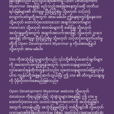
ခြင်းဖြစ်သည်။ မည်သို့ပင်ဆိုစေကာမူ Open Development
Myanmar အနေဖြင့် မည်သည့်အခြေအနေတွင်မဆို တတိယ
ရင်းမြစ်များ၏ တိကျမှု၊ ပြီးပြည့်စုံမှု သို့မဟုတ် သင့်တင့်
လျောက်ပတ်မှုတို့အတွက် အာမ မခံပါ။ ဤနေရာတွင်ရှိနေသော
သို့မဟုတ် ထောက်ပံ့ပေးထားသော အချက်အလက်များ၊
materials သို့မဟုတ် စာတမ်းများကို ဖော်ပြမှု သို့မဟုတ်
အသုံးချမှုတို့အတွက် အချက်အလက်အားဖြင့် သို့မဟုတ် ဥပဒေ
အားဖြင့် တိကျမှု၊ ပြီးပြည့်စုံမှု သို့မဟုတ် သင့်တင့်လျောက်ပတ်မှု
တို့ကို Open Development Myanmar မှ ကိုယ်စားမပြုပါ
သို့မဟုတ် အာမ မခံပါ။
Site ကိုအသုံးပြုသူများကိုလည်း ၎င်းတို့၏လုပ်ဆောင်ချက်များ
ကို အထောက်အကူပြုရန်အတွက် သုတေသနများထပ်မံ
လုပ်ဆောင်ရန်တိုက်တွန်းပါသည်။ သုတေသနများထပ်မံပြုလုပ်ခဲ့
ပါက ကျွန်ုပ်တို့အဖွဲ့နှင့်ဆက်သွယ်ပြီး ဤ site ၏ တိကျသေချာမှု
ကို ပိုမိုတိုးတက်စေမည်ဖြစ်သည်။
Open Development Myanmar website သို့မဟုတ်
database ကိုရယူခြင်းဖြင့် သုံးစွဲသူများအနေဖြင့် ဤ site မှ
ထောက်ပံ့ထားသော သတင်းအချက်အလက်ကို အသုံးပြုခြင်း
အတွက် တာဝန်ယူပြီး အသုံးပြုမှုကြောင့် တစ်ဦးချင်းစီ သို့မဟုတ်
ပုဂ္ဂလများ၏ဖွံ့ဖြိုးတိုးတက်မှု၊ ပုံစံနှင့် အကြောင်းအရာများဆုံးရှုံး