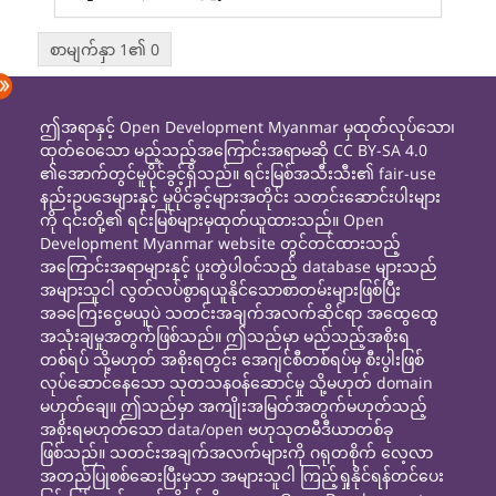
စာမျက်နှာ 1၏ 0
ဤအရာနှင့် Open Development Myanmar မှထုတ်လုပ်သော၊
ထုတ်ဝေသော မည့်သည့်အကြောင်းအရာမဆို CC BY-SA 4.0
၏အောက်တွင်မူပိုင်ခွင့်ရှိသည်။ ရင်းမြစ်အသီးသီး၏ fair-use
နည်းဥပဒေများနှင့် မူပိုင်ခွင့်များအတိုင်း သတင်းဆောင်းပါးများ
ကို ၎င်းတို့၏ ရင်းမြစ်များမှထုတ်ယူထားသည်။ Open
Development Myanmar website တွင်တင်ထားသည့်
အကြောင်းအရာများနှင့် ပူးတွဲပါဝင်သည့် database များသည်
အများသူငါ လွတ်လပ်စွာရယူနိုင်သောစာတမ်းများဖြစ်ပြီး
အခကြေးငွေမယူပဲ သတင်းအချက်အလက်ဆိုင်ရာ အထွေထွေ
အသုံးချမှုအတွက်ဖြစ်သည်။ ဤသည်မှာ မည်သည့်အစိုးရ
တစ်ရပ် သို့မဟုတ် အစိုးရတွင်း အေဂျင်စီတစ်ရပ်မှ စီးပွါးဖြစ်
လုပ်ဆောင်နေသော သုတသနဝန်ဆောင်မှု သို့မဟုတ် domain
မဟုတ်ချေ။ ဤသည်မှာ အကျိုးအမြတ်အတွက်မဟုတ်သည့်
အစိုးရမဟုတ်သော data/open ဗဟုသုတမီဒီယာတစ်ခု
ဖြစ်သည်။ သတင်းအချက်အလက်များကို ဂရုတစိုက် လေ့လာ
အတည်ပြုစစ်ဆေးပြီးမှသာ အများသူငါ ကြည့်ရှုနိုင်ရန်တင်ပေး