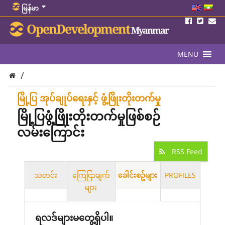
မြန်မာ
OpenDevelopment
Myanmar
MENU
/
မြို့ပြ အုပ်ချုပ်ရေးနှင့် ဖွံ့ဖြိုးတိုးတက်မှု
မြို့ပြဖွံ့ဖြိုးတိုးတက်မှုဖြစ်စဉ်
လမ်းကြောင်း
RSS Feed
သတင်း
ကြေငြာချက်
ခေါင်းစဥ်များ
PROFILES
များ
ရလဒ်များမတွေ့ရှိပါ။