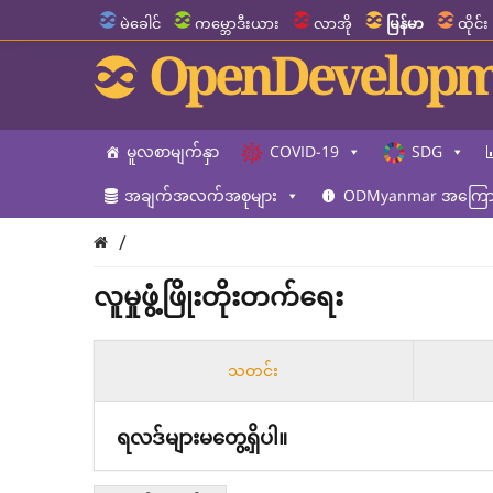
မဲခေါင်
ကမ္ဘောဒီးယား
လာအို
မြန်မာ
ထိုင်း
OpenDevelopm
မူလစာမျက်နှာ
COVID-19
SDG
အချက်အလက်အစုများ
ODMyanmar အကြောင
/
လူမှုဖွံ့ဖြိုးတိုးတက်ရေး
သတင်း
ရလဒ်များမတွေ့ရှိပါ။