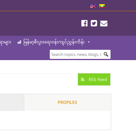
ာများ
မြန်မာ့စီးပွားရေးဝန်းကျင်ညွှန်းကိန်း
RSS Feed
PROFILES