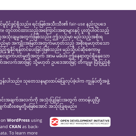
င်ခွင့်ရှိသည်။ ရင်းမြစ်အသီးသီး၏ fair-use နည်းဥပဒေ
site တွင်တင်ထားသည့်အကြောင်းအရာများနှင့် ပူးတွဲပါဝင်သည့်
ေအသုံးချမှုအတွက်ဖြစ်သည်။ ဤသည်မှာ မည်သည့်အစိုးရ
ေ။ ဤသည်မှာ အကျိုးအမြတ်အတွက်မဟုတ်သည့် အစိုးရမဟုတ်သော
နိုင်ရန်တင်ပေးခြင်းဖြစ်သည်။ မည်သို့ပင်ဆိုစေကာမူ
့်လျောက်ပတ်မှုတို့အတွက် အာမ မခံပါ။ ဤနေရာတွင်ရှိနေသော
လက်အားဖြင့် သို့မဟုတ် ဥပဒေအားဖြင့် တိကျမှု၊ ပြီးပြည့်စုံ
ပါသည်။ သုတေသနများထပ်မံပြုလုပ်ခဲ့ပါက ကျွန်ုပ်တို့အဖွဲ့
သတင်းအချက်အလက်ကို အသုံးပြုခြင်းအတွက် တာဝန်ယူပြီး
ုတ် ပျက်ဆီးစေမှုတို့မဖြစ်အောင် အသုံးပြုရမည်။
t on
WordPress
using
 and
CKAN
as back-
data. To learn more