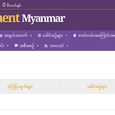
ဗီယက်နမ်
ent
Myanmar
အချက်အလက်
ခေါင်းစဉ်များ
ဇာတ်လမ်းအကြောင်းအရ
်း
အစီအစဉ်
ဘလော့ဂ်
ကြေငြာချက်များ
ခေါင်းစဥ်များ