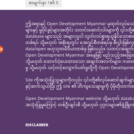
စာမျက်နှာ 1၏ 0
ဤအရာနှင့် Open Development Myanmar မှထုတ်လုပ်သော၊ 
များနှင့် မူပိုင်ခွင့်များအတိုင်း သတင်းဆောင်းပါးများကိ
database များသည် အများသူငါ လွတ်လပ်စွာရယူနိုင်သောစ
တစ်ရပ် သို့မဟုတ် အစိုးရတွင်း အေဂျင်စီတစ်ရပ်မှ စီးပ
data/open ဗဟုသုတမီဒီယာတစ်ခု ဖြစ်သည်။ သတင်းအချက်အလက်
Open Development Myanmar အနေဖြင့် မည်သည့်အခြေအနေတွင်
သို့မဟုတ် ထောက်ပံ့ပေးထားသော အချက်အလက်များ၊ materials သိ
မှု သို့မဟုတ် သင့်တင့်လျောက်ပတ်မှုတို့ကို Open Developm
Site ကိုအသုံးပြုသူများကိုလည်း ၎င်းတို့၏လုပ်ဆောင်ချက်မ
နှင့်ဆက်သွယ်ပြီး ဤ site ၏ တိကျသေချာမှုကို ပိုမိုတိုးတက
Open Development Myanmar website သို့မဟုတ် database
အသုံးပြုမှုကြောင့် တစ်ဦးချင်းစီ သို့မဟုတ် ပုဂ္ဂလများ၏ဖွံ့ဖြို
DISCLAIMER