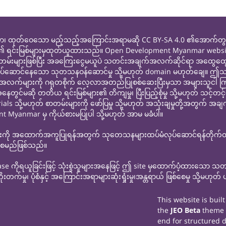
ထုတ်ဝေသော မည့်သည့်အကြောင်းအရာမဆို CC BY-SA 4.0 ၏အောက်တွင်မူပို
ု ၎င်းတို့၏ ရင်းမြစ်များမှထုတ်ယူထားသည်။ Open Development Myanmar web
ာတမ်းများဖြစ်ပြီး အခကြေးငွေမယူပဲ သတင်းအချက်အလက်ဆိုင်ရာ အထွေထွ
ွါးဖြစ်လုပ်ဆောင်နေသော သုတသနဝန်ဆောင်မှု သို့မဟုတ် domain မဟုတ်ချ
များကို ဂရုတစိုက် လေ့လာအတည်ပြုစစ်ဆေးပြီးမှသာ အများသူငါ ကြည့်ရှု
မဆို တတိယ ရင်းမြစ်များ၏ တိကျမှု၊ ပြီးပြည့်စုံမှု သို့မဟုတ် သင့်တင
ု့မဟုတ် စာတမ်းများကို ဖော်ပြမှု သို့မဟုတ် အသုံးချမှုတို့အတွက် အချက်အ
ent Myanmar မှ ကိုယ်စားမပြုပါ သို့မဟုတ် အာမ မခံပါ။
ျားကို အထောက်အကူပြုရန်အတွက် သုတေသနများထပ်မံလုပ်ဆောင်ရန်တိုက်တွန်း
်စေမည်ဖြစ်သည်။
 ကိုရယူခြင်းဖြင့် သုံးစွဲသူများအနေဖြင့် ဤ site မှထောက်ပံ့ထားသော 
းတိုးတက်မှု၊ ပုံစံနှင့် အကြောင်းအရာများဆုံးရှုံးမှု၊အန္တရာယ် ဖြစ်စေမှု သို့မဟ
This website is buil
the
JEO Beta
theme
end for structured 