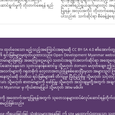
င်းဆောင်ရွက်မှုကို တိုးတက်စေရန် ရည်
ဥပဒေ၏ရည်ရွယ်ချက်များတွင် အမျိုး
ပြုရန်၊ အလုပ်အကိုင် တိုးတက်စေရန်၊ ပြ
ပါသည်။6 သက်ဆိုင်ရာ စီမံခန့်ခွဲရေ
ထုတ်ဝေသော မည့်သည့်အကြောင်းအရာမဆို CC BY-SA 4.0 ၏အောက်တွင်မူပို
ု ၎င်းတို့၏ ရင်းမြစ်များမှထုတ်ယူထားသည်။ Open Development Myanmar web
ာတမ်းများဖြစ်ပြီး အခကြေးငွေမယူပဲ သတင်းအချက်အလက်ဆိုင်ရာ အထွေထွ
ွါးဖြစ်လုပ်ဆောင်နေသော သုတသနဝန်ဆောင်မှု သို့မဟုတ် domain မဟုတ်ချ
များကို ဂရုတစိုက် လေ့လာအတည်ပြုစစ်ဆေးပြီးမှသာ အများသူငါ ကြည့်ရှု
မဆို တတိယ ရင်းမြစ်များ၏ တိကျမှု၊ ပြီးပြည့်စုံမှု သို့မဟုတ် သင့်တင
ု့မဟုတ် စာတမ်းများကို ဖော်ပြမှု သို့မဟုတ် အသုံးချမှုတို့အတွက် အချက်အ
ent Myanmar မှ ကိုယ်စားမပြုပါ သို့မဟုတ် အာမ မခံပါ။
ျားကို အထောက်အကူပြုရန်အတွက် သုတေသနများထပ်မံလုပ်ဆောင်ရန်တိုက်တွန်း
်စေမည်ဖြစ်သည်။
 ကိုရယူခြင်းဖြင့် သုံးစွဲသူများအနေဖြင့် ဤ site မှထောက်ပံ့ထားသော 