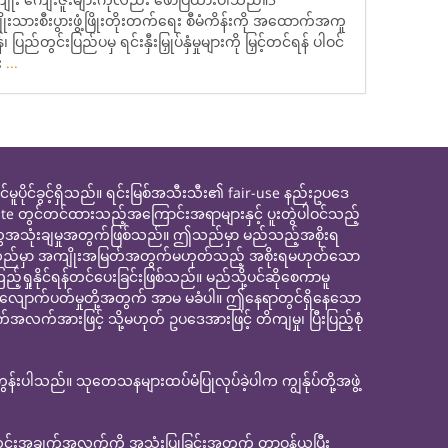
သားစီးပွားဖွံ့ဖြိုးတိုးတက်ရေး စီမံကိန်းကို အထောက်အကူ
ည်တွင်းပြည်ပမှ ရင်းနှီးမြှုပ်နှံမှုများကို မြှင့်တင်ရန် ပါဝင်
း
...
င်ခွင့်ရှိသည်။ ရင်းမြစ်အသီးသီး၏ fair-use နည်းဥပဒေ
site တွင်တင်ထားသည့်အကြောင်းအရာများနှင့် ပူးတွဲပါဝင်သည့်
ေအသုံးချမှုအတွက်ဖြစ်သည်။ ဤသည်မှာ မည်သည့်အစိုးရ
ေ။ ဤသည်မှာ အကျိုးအမြတ်အတွက်မဟုတ်သည့် အစိုးရမဟုတ်သော
နိုင်ရန်တင်ပေးခြင်းဖြစ်သည်။ မည်သို့ပင်ဆိုစေကာမူ
့်လျောက်ပတ်မှုတို့အတွက် အာမ မခံပါ။ ဤနေရာတွင်ရှိနေသော
လက်အားဖြင့် သို့မဟုတ် ဥပဒေအားဖြင့် တိကျမှု၊ ပြီးပြည့်စုံ
ပါသည်။ သုတေသနများထပ်မံပြုလုပ်ခဲ့ပါက ကျွန်ုပ်တို့အဖွဲ့
သတင်းအချက်အလက်ကို အသုံးပြုခြင်းအတွက် တာဝန်ယူပြီး