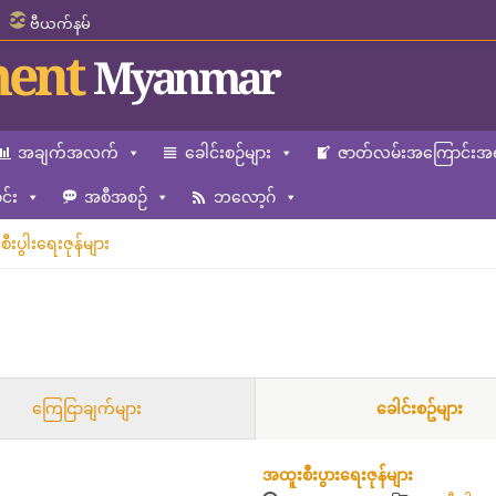
ဗီယက်နမ်
ent
Myanmar
အချက်အလက်
ခေါင်းစဉ်များ
ဇာတ်လမ်းအကြောင်းအရ
်း
အစီအစဉ်
ဘလော့ဂ်
ီးပွါးရေးဇုန်များ
ကြေငြာချက်များ
ခေါင်းစဥ်များ
အထူးစီးပွားရေးဇုန်များ