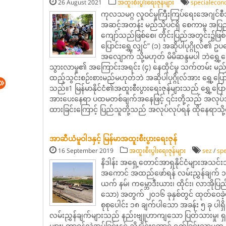
26 August 2021
အထူးစီးပွါးရေးဇုန်များ
specialecon
ကုလသမဂ္ဂ လူဝင်မှုကြီးကြပ်ရေးအေဂျင်
အဆင့်အတန်း မည်သို့ပင်ရှိ စေကာမူ အပြည
ကျော်သည်ဖြစ်စေ၊ တိုင်းပြည်အတွင်း၌ဖြစ်စ
ပြောင်းရွှေ့လျှင်” (၁) အဆိုပါပုဂ္ဂိုလ်၏
အလျောက် သို့မဟုတ် မိမိဆန္ဒမပါ ဘဲရွှေ့ပြေ
သွားလာမှု၏ အကြောင်းအရင်း (၄) နေထိုင်မှု သက်တမ်း မည်မ
ထည့်သွင်းစဉ်းစားမည်မဟုတ်ဘဲ အဆိုပါပုဂ္ဂိုလ်အား ရွှေ့ပ
သည်။1 မြန်မာနိုင်ငံ၏အထူးစီးပွားရေးဇုန်များသည် ရွှေ့ပြောင်း
အားပေးနေရာ ပထမတစ်ချက်အနေဖြင့် ၎င်းတို့သည် အလုပ်အ
ထားခြင်းကြောင့် ပြည်သူတို့သည် အလုပ်လုပ်ရန် ထိုနေရာသို့ပ
အာဆီယံမူဝါဒနှင့် မြန်မာအထူးစီးပွားရေးဇုန်
16 September 2019
အထူးစီးပွါးရေးဇုန်များ
sez
/
sp
နိဒါန်း အရှေ့တောင်အာရှနိုင်ငံများအသင်း
အကောင် အထည်ဖော်ရန် လမ်းညွှန်ချက် ၁ စုံက
ယက် နမ်၊ ကမ္ဘောဒီးယား၊ ထိုင်း၊ လာအိုပြည
သော) အတွက် ၂၀၁၆ ခုနှစ်တွင် ထုတ်ဝေခဲ့
စုစုပေါင်း ၁၈ ချက်ပါသော အခန်း ၅ ခု ပ
လမ်းညွှန်ချက်များသည် နည်းဗျူဟာကျသော ပြတ်သားမှု၊ ရှ
များ၊ တာဝန်လွှဲအပ်ခြင်းနှင့် ညှိနှိုင်းဆောင် ရွက်ခြင်းသ