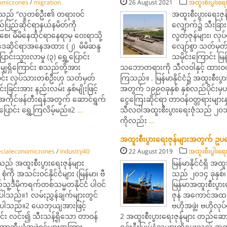
omiczones
/
migration
26 August 2021
အထူးစီးပွါးရေး
စီသည် “လူတစ်ဦး၏ တရားဝင်
အထူးစီးပွားရေးဇု
်ပြည်ဆိုင်ရာနယ်နမိတ်ကို
လျှောက်၌ သီးခြား
ေ၊ မိမိနေထိုင်ရာနေရာမှ ဝေးရာသို့
လွတ်ဇုန်များ၊ လုပ
 ဥပဒေဆိုင်ရာအနေအထား (၂) မိမိဆန္ဒ
လျော်စွာ သတ်မှတ
ာင်းသွားလာမှု (၃) ရွှေ့ပြောင်း
သမိုင်းကြောင်း မြ
ျှရှိကြောင်း စသည်တို့အား
သဘောတရားကို သီလဝါနှင့် ထားဝယ်
ြောင်း လုပ်သားတစ်ဦးဟု သတ်မှတ်
ကြသည်။ . မြန်မာနိုင်ငံ၌ အထူးစီးပွားရေးဇ
ခြင်းအား နည်းလမ်း နှစ်မျိုးဖြင့်
အတွက် ၁၉၉၀ခုနှစ် နှစ်လည်ပိုင်းမှ
ကိုင်ဖန်တီးရန်အတွက် ဆောင်ရွက်
ငွေကြေးဆိုင်ရာ တာဝန်ဝတ္တရားများနှ
ြောင်း ရွှေ့ကြလိမ့်မည်။2
...
သီလဝါအထူးစီးပွားရေးဇုံသည် ၂၀၁၅ ခု
ကိုလည်း
...
အထူးစီးပွားရေးဇုန်များအတွက် ဥပ
ecialeconomiczones
/
industry40
22 August 2019
အထူးစီးပွါးရေး
သည် အထူးစီးပွားရေးဇုန်များ
မြန်မာနိုင်ငံရှိ အ
ို အသင်းဝင်နိုင်ငံများ (မြန်မာ၊ ဗီ
သည် ၂၀၁၄ ခုနှစ်၊ 
်သူ့ဒီမိုကရက်တစ်သမ္မတနိုင်ငံ ပါဝင်
မြန်မာအထူးစီးပွာ
ပါသည်။1 လမ်းညွှန်ချက်များတွင်
ဇုန် အကောင်အထည်ဖ
ါရှိပါသည်။2 ယေဘုယျအားဖြင့်
ဗဟိုအဖွဲ့၊ ဗဟိုလုပ်
င်း လင်း၍ သီးသန့်ရှိသော တာဝန်
2 အထူးစီးပွားရေးဇုန်များ တည်ဆော
ာမက အာဆီယံအဖွဲ့ဝင်များအကြား
ရင်းနှီးမြှုပ်နှံသူများကိုပေးသည့