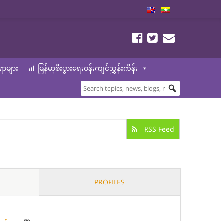
ာများ
မြန်မာ့စီးပွားရေးဝန်းကျင်ညွှန်းကိန်း
RSS Feed
PROFILES