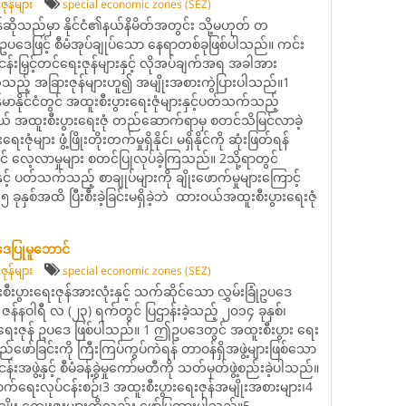
ဇုန်များ
special economic zones (SEZ)
န်ဆိုသည်မှာ နိုင်ငံ၏နယ်နိမိတ်အတွင်း သို့မဟုတ် တ
ဥပဒေဖြင့် စီမံအုပ်ချုပ်သော နေရာတစ်ခုဖြစ်ပါသည်။ ကင်း
်ငန်းမြှင့်တင်ရေးဇုန်များနှင့် လိုအပ်ချက်အရ အခါအား
်သည့် အခြားဇုန်များဟူ၍ အမျိုးအစားကွဲပြားပါသည်။1
န်မာနိုင်ငံတွင် အထူးစီးပွားရေးဇုံများနှင့်ပတ်သက်သည့်
 အထူးစီးပွားရေးဇုံ တည်ဆောက်ရာမှ စတင်သိမြင်လာခဲ့
ုံများ ဖွံ့ဖြိုးတိုးတက်မှုရှိနိုင်၊ မရှိနိုင်ကို ဆုံးဖြတ်ရန်
ပင် လေ့လာမှုများ စတင်ပြုလုပ်ခဲ့ကြသည်။ 2သို့ရာတွင်
င့် ပတ်သက်သည့် စာချုပ်များကို ချိုးဖောက်မှုများကြောင့်
နှစ်အထိ ပြီးစီးခဲ့ခြင်းမရှိခဲ့ဘဲ ထားဝယ်အထူးစီးပွားရေးဇုံ
ဒေပြုမူဘောင်
ဇုန်များ
special economic zones (SEZ)
ထူးစီးပွားရေးဇုန်အားလုံးနှင့် သက်ဆိုင်သော လွှမ်းခြုံဥပဒေ
ဇန်နဝါရီ လ (၂၃) ရက်တွင် ပြဌာန်းခဲ့သည့် ၂၀၁၄ ခုနှစ်၊
းရေးဇုန် ဥပဒေ ဖြစ်ပါသည်။ 1 ဤဥပဒေတွင် အထူးစီးပွား ရေး
ော်ခြင်းကို ကြီးကြပ်ကွပ်ကဲရန် တာဝန်ရှိအဖွဲ့များဖြစ်သော
ငန်းအဖွဲ့နှင့် စီမံခန့်ခွဲမှုကော်မတီကို သတ်မှတ်ဖွဲ့စည်းခဲ့ပါသည်။
က်ရေးလုပ်ငန်းစဉ်၊3 အထူးစီးပွားရေးဇုန်အမျိုးအစားများ၊4
် အကျိုး ကျေးဇူးများကိုလည်း ဖော်ပြထားပါသည်။5