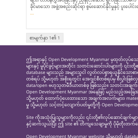
ခိုင်မာသော အဖွဲ့အစည်းဆိုင်ရာ စွမ်းဆောင်နိုင်မှုနှင့် ပူးပေါ
...
စာမျက်နှာ 1၏ 1
ဤအရာနှင့် Open Development Myanmar မှထုတ်လုပ်သော၊ 
များနှင့် မူပိုင်ခွင့်များအတိုင်း သတင်းဆောင်းပါးများကိ
database များသည် အများသူငါ လွတ်လပ်စွာရယူနိုင်သောစ
တစ်ရပ် သို့မဟုတ် အစိုးရတွင်း အေဂျင်စီတစ်ရပ်မှ စီးပ
data/open ဗဟုသုတမီဒီယာတစ်ခု ဖြစ်သည်။ သတင်းအချက်အလက်
Open Development Myanmar အနေဖြင့် မည်သည့်အခြေအနေတွင်
သို့မဟုတ် ထောက်ပံ့ပေးထားသော အချက်အလက်များ၊ materials သိ
မှု သို့မဟုတ် သင့်တင့်လျောက်ပတ်မှုတို့ကို Open Developm
Site ကိုအသုံးပြုသူများကိုလည်း ၎င်းတို့၏လုပ်ဆောင်ချက်မ
နှင့်ဆက်သွယ်ပြီး ဤ site ၏ တိကျသေချာမှုကို ပိုမိုတိုးတက
Open Development Myanmar website သို့မဟုတ် database