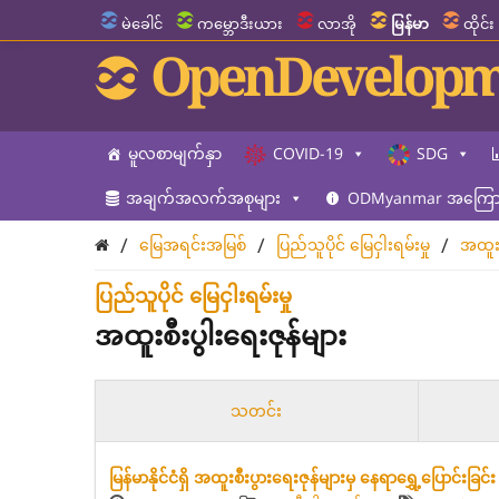
မဲခေါင်
ကမ္ဘောဒီးယား
လာအို
မြန်မာ
ထိုင်း
OpenDevelopm
မူလစာမျက်နှာ
COVID-19
SDG
အချက်အလက်အစုများ
ODMyanmar အကြောင
/
/
/
မြေအရင်းအမြစ်
ပြည်သူပိုင် မြေငှါးရမ်းမှု
အထူးစ
ပြည်သူပိုင် မြေငှါးရမ်းမှု
အထူးစီးပွါးရေးဇုန်များ
သတင်း
မြန်မာနိုင်ငံရှိ အထူးစီးပွားရေးဇုန်များမှ နေရာရွှေ့ပြောင်းခြင်း