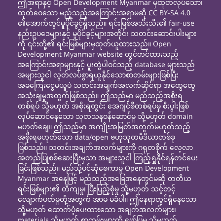
ဤအရာနှင့် Open Development Myanmar မှထုတ်လုပ်သော၊
ထုတ်ဝေသော မည့်သည့်အကြောင်းအရာမဆို CC BY-SA 4.0
၏အောက်တွင်မူပိုင်ခွင့်ရှိသည်။ ရင်းမြစ်အသီးသီး၏ fair-use
နည်းဥပဒေများနှင့် မူပိုင်ခွင့်များအတိုင်း သတင်းဆောင်းပါးများ
ကို ၎င်းတို့၏ ရင်းမြစ်များမှထုတ်ယူထားသည်။ Open
Development Myanmar website တွင်တင်ထားသည့်
အကြောင်းအရာများနှင့် ပူးတွဲပါဝင်သည့် database များသည်
အများသူငါ လွတ်လပ်စွာရယူနိုင်သောစာတမ်းများဖြစ်ပြီး
အခကြေးငွေမယူပဲ သတင်းအချက်အလက်ဆိုင်ရာ အထွေထွေ
အသုံးချမှုအတွက်ဖြစ်သည်။ ဤသည်မှာ မည်သည့်အစိုးရ
တစ်ရပ် သို့မဟုတ် အစိုးရတွင်း အေဂျင်စီတစ်ရပ်မှ စီးပွါးဖြစ်
လုပ်ဆောင်နေသော သုတသနဝန်ဆောင်မှု သို့မဟုတ် domain
မဟုတ်ချေ။ ဤသည်မှာ အကျိုးအမြတ်အတွက်မဟုတ်သည့်
အစိုးရမဟုတ်သော data/open ဗဟုသုတမီဒီယာတစ်ခု
ဖြစ်သည်။ သတင်းအချက်အလက်များကို ဂရုတစိုက် လေ့လာ
အတည်ပြုစစ်ဆေးပြီးမှသာ အများသူငါ ကြည့်ရှုနိုင်ရန်တင်ပေး
ခြင်းဖြစ်သည်။ မည်သို့ပင်ဆိုစေကာမူ Open Development
Myanmar အနေဖြင့် မည်သည့်အခြေအနေတွင်မဆို တတိယ
ရင်းမြစ်များ၏ တိကျမှု၊ ပြီးပြည့်စုံမှု သို့မဟုတ် သင့်တင့်
လျောက်ပတ်မှုတို့အတွက် အာမ မခံပါ။ ဤနေရာတွင်ရှိနေသော
သို့မဟုတ် ထောက်ပံ့ပေးထားသော အချက်အလက်များ၊
materials သို့မဟုတ် စာတမ်းများကို ဖော်ပြမှု သို့မဟုတ်