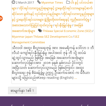
2 March 2017
Myanmar Times
ငါး နှင့် ပင်လယ်စာ
များ
/
တိုင်းရင်းသားလူနည်းစုများနှင့် ဌာနေတိုင်းရင်းသားများနှင့်ဆက်
ဆိုင်သော မူဝါဒနှင့် လုပ်ထုံးလုပ်နည်းများ
/
တိုင်းရင်းသားလူနည်းစုများ
နှင့် ဌာနေတိုင်းရင်းသားများ ဖွံ့ဖြိုးတိုးတက်ရေးနှင့် ကူညီထောက်ပံ့မှု
/
အစားအသောက်ပြုပြင်ထုတ်လုပ်မှု
/
ရင်းနှီးမြှုပ်နှံမှု
/
အခြေခံ
အဆောက်အအုံများ
Thilawa Special Economic Zone (SEZ)
/
Myanmar Japan Thilawa SEZ Development Co
/
SEZ
Management Committee
သီလဝါ အထူး စီးပွားရေးဇုန် အား အမေရိကန် ဒေါ်လာ ၁ ဘီ
လီယံ ကျော်ရင်းနှီးမြှပ်နှံမူ အပါအဝင် ဇုန် ဘီ သို့ ထပ်မံ
ချဲ့ထွင်သွားမည် ဖြစ်ပြီး အခြေခံ အဆောက်အအုံများ
ဆောက်လုပ်ခြင်းအား ၂၀၁၈ ခုနှစ် နှစ်လယ် ပိုင်းတွင်
အပြီးသတ် ဆောက်လုပ်သွားမည် ဖြစ်ကြောင်း အထူး
စီးပွားရေး ဇုန် စီမံခန့်ခွဲ့မူ ဥက္ကဌ ဦးဆက်အောင် က မီဒီယာ
များသို့ ပြောသည်။Keep reading (English)
...
စာမျက်နှာ 1၏ 1