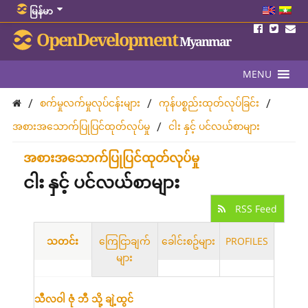
မြန်မာ
OpenDevelopment
Myanmar
MENU
/
/
/
စက်မှုလက်မှုလုပ်ငန်းများ
ကုန်ပစ္စည်းထုတ်လုပ်ခြင်း
/
အစားအသောက်ပြုပြင်ထုတ်လုပ်မှု
ငါး နှင့် ပင်လယ်စာများ
အစားအသောက်ပြုပြင်ထုတ်လုပ်မှု
ငါး နှင့် ပင်လယ်စာများ
RSS Feed
သတင်း
ကြေငြာချက်
ခေါင်းစဥ်များ
PROFILES
များ
သီလဝါ ဇုံ ဘီ သို့ ချဲ့ထွင်