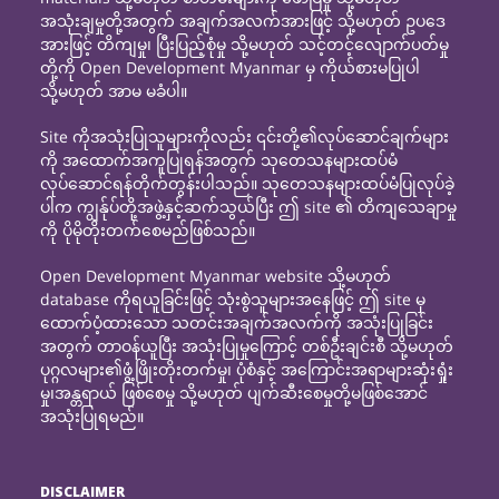
အသုံးချမှုတို့အတွက် အချက်အလက်အားဖြင့် သို့မဟုတ် ဥပဒေ
အားဖြင့် တိကျမှု၊ ပြီးပြည့်စုံမှု သို့မဟုတ် သင့်တင့်လျောက်ပတ်မှု
တို့ကို Open Development Myanmar မှ ကိုယ်စားမပြုပါ
သို့မဟုတ် အာမ မခံပါ။
Site ကိုအသုံးပြုသူများကိုလည်း ၎င်းတို့၏လုပ်ဆောင်ချက်များ
ကို အထောက်အကူပြုရန်အတွက် သုတေသနများထပ်မံ
လုပ်ဆောင်ရန်တိုက်တွန်းပါသည်။ သုတေသနများထပ်မံပြုလုပ်ခဲ့
ပါက ကျွန်ုပ်တို့အဖွဲ့နှင့်ဆက်သွယ်ပြီး ဤ site ၏ တိကျသေချာမှု
ကို ပိုမိုတိုးတက်စေမည်ဖြစ်သည်။
Open Development Myanmar website သို့မဟုတ်
database ကိုရယူခြင်းဖြင့် သုံးစွဲသူများအနေဖြင့် ဤ site မှ
ထောက်ပံ့ထားသော သတင်းအချက်အလက်ကို အသုံးပြုခြင်း
အတွက် တာဝန်ယူပြီး အသုံးပြုမှုကြောင့် တစ်ဦးချင်းစီ သို့မဟုတ်
ပုဂ္ဂလများ၏ဖွံ့ဖြိုးတိုးတက်မှု၊ ပုံစံနှင့် အကြောင်းအရာများဆုံးရှုံး
မှု၊အန္တရာယ် ဖြစ်စေမှု သို့မဟုတ် ပျက်ဆီးစေမှုတို့မဖြစ်အောင်
အသုံးပြုရမည်။
DISCLAIMER