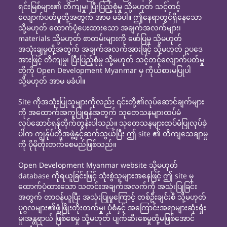
ရင်းမြစ်များ၏ တိကျမှု၊ ပြီးပြည့်စုံမှု သို့မဟုတ် သင့်တင့်
လျောက်ပတ်မှုတို့အတွက် အာမ မခံပါ။ ဤနေရာတွင်ရှိနေသော
သို့မဟုတ် ထောက်ပံ့ပေးထားသော အချက်အလက်များ၊
materials သို့မဟုတ် စာတမ်းများကို ဖော်ပြမှု သို့မဟုတ်
အသုံးချမှုတို့အတွက် အချက်အလက်အားဖြင့် သို့မဟုတ် ဥပဒေ
အားဖြင့် တိကျမှု၊ ပြီးပြည့်စုံမှု သို့မဟုတ် သင့်တင့်လျောက်ပတ်မှု
တို့ကို Open Development Myanmar မှ ကိုယ်စားမပြုပါ
သို့မဟုတ် အာမ မခံပါ။
Site ကိုအသုံးပြုသူများကိုလည်း ၎င်းတို့၏လုပ်ဆောင်ချက်များ
ကို အထောက်အကူပြုရန်အတွက် သုတေသနများထပ်မံ
လုပ်ဆောင်ရန်တိုက်တွန်းပါသည်။ သုတေသနများထပ်မံပြုလုပ်ခဲ့
ပါက ကျွန်ုပ်တို့အဖွဲ့နှင့်ဆက်သွယ်ပြီး ဤ site ၏ တိကျသေချာမှု
ကို ပိုမိုတိုးတက်စေမည်ဖြစ်သည်။
Open Development Myanmar website သို့မဟုတ်
database ကိုရယူခြင်းဖြင့် သုံးစွဲသူများအနေဖြင့် ဤ site မှ
ထောက်ပံ့ထားသော သတင်းအချက်အလက်ကို အသုံးပြုခြင်း
အတွက် တာဝန်ယူပြီး အသုံးပြုမှုကြောင့် တစ်ဦးချင်းစီ သို့မဟုတ်
ပုဂ္ဂလများ၏ဖွံ့ဖြိုးတိုးတက်မှု၊ ပုံစံနှင့် အကြောင်းအရာများဆုံးရှုံး
မှု၊အန္တရာယ် ဖြစ်စေမှု သို့မဟုတ် ပျက်ဆီးစေမှုတို့မဖြစ်အောင်