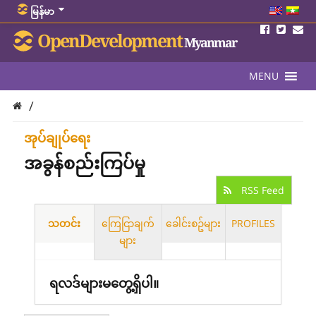
မြန်မာ
OpenDevelopment
Myanmar
MENU
/
အုပ်ချုပ်ရေး
အခွန်စည်းကြပ်မှု
RSS Feed
သတင်း
ကြေငြာချက်
ခေါင်းစဥ်များ
PROFILES
များ
ရလဒ်များမတွေ့ရှိပါ။