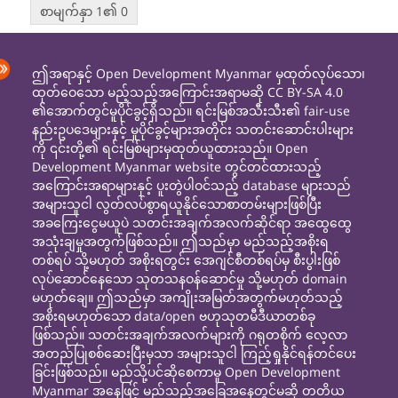
စာမျက်နှာ 1၏ 0
ဤအရာနှင့် Open Development Myanmar မှထုတ်လုပ်သော၊
ထုတ်ဝေသော မည့်သည့်အကြောင်းအရာမဆို CC BY-SA 4.0
၏အောက်တွင်မူပိုင်ခွင့်ရှိသည်။ ရင်းမြစ်အသီးသီး၏ fair-use
နည်းဥပဒေများနှင့် မူပိုင်ခွင့်များအတိုင်း သတင်းဆောင်းပါးများ
ကို ၎င်းတို့၏ ရင်းမြစ်များမှထုတ်ယူထားသည်။ Open
Development Myanmar website တွင်တင်ထားသည့်
အကြောင်းအရာများနှင့် ပူးတွဲပါဝင်သည့် database များသည်
အများသူငါ လွတ်လပ်စွာရယူနိုင်သောစာတမ်းများဖြစ်ပြီး
အခကြေးငွေမယူပဲ သတင်းအချက်အလက်ဆိုင်ရာ အထွေထွေ
အသုံးချမှုအတွက်ဖြစ်သည်။ ဤသည်မှာ မည်သည့်အစိုးရ
တစ်ရပ် သို့မဟုတ် အစိုးရတွင်း အေဂျင်စီတစ်ရပ်မှ စီးပွါးဖြစ်
လုပ်ဆောင်နေသော သုတသနဝန်ဆောင်မှု သို့မဟုတ် domain
မဟုတ်ချေ။ ဤသည်မှာ အကျိုးအမြတ်အတွက်မဟုတ်သည့်
အစိုးရမဟုတ်သော data/open ဗဟုသုတမီဒီယာတစ်ခု
ဖြစ်သည်။ သတင်းအချက်အလက်များကို ဂရုတစိုက် လေ့လာ
အတည်ပြုစစ်ဆေးပြီးမှသာ အများသူငါ ကြည့်ရှုနိုင်ရန်တင်ပေး
ခြင်းဖြစ်သည်။ မည်သို့ပင်ဆိုစေကာမူ Open Development
Myanmar အနေဖြင့် မည်သည့်အခြေအနေတွင်မဆို တတိယ