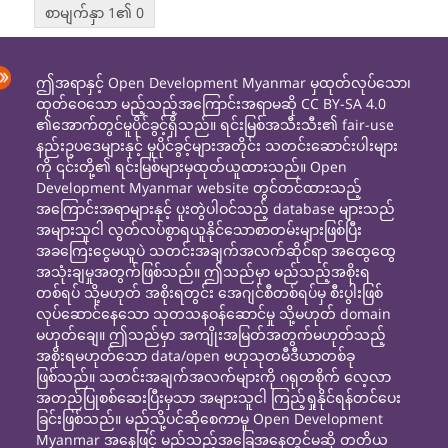
စာမျက်နှာ 1၏ 0
ဤအရာနှင့် Open Development Myanmar မှထုတ်လုပ်သော၊
ထုတ်ဝေသော မည့်သည့်အကြောင်းအရာမဆို CC BY-SA 4.0
၏အောက်တွင်မူပိုင်ခွင့်ရှိသည်။ ရင်းမြစ်အသီးသီး၏ fair-use
နည်းဥပဒေများနှင့် မူပိုင်ခွင့်များအတိုင်း သတင်းဆောင်းပါးများ
ကို ၎င်းတို့၏ ရင်းမြစ်များမှထုတ်ယူထားသည်။ Open
Development Myanmar website တွင်တင်ထားသည့်
အကြောင်းအရာများနှင့် ပူးတွဲပါဝင်သည့် database များသည်
အများသူငါ လွတ်လပ်စွာရယူနိုင်သောစာတမ်းများဖြစ်ပြီး
အခကြေးငွေမယူပဲ သတင်းအချက်အလက်ဆိုင်ရာ အထွေထွေ
အသုံးချမှုအတွက်ဖြစ်သည်။ ဤသည်မှာ မည်သည့်အစိုးရ
တစ်ရပ် သို့မဟုတ် အစိုးရတွင်း အေဂျင်စီတစ်ရပ်မှ စီးပွါးဖြစ်
လုပ်ဆောင်နေသော သုတသနဝန်ဆောင်မှု သို့မဟုတ် domain
မဟုတ်ချေ။ ဤသည်မှာ အကျိုးအမြတ်အတွက်မဟုတ်သည့်
အစိုးရမဟုတ်သော data/open ဗဟုသုတမီဒီယာတစ်ခု
ဖြစ်သည်။ သတင်းအချက်အလက်များကို ဂရုတစိုက် လေ့လာ
အတည်ပြုစစ်ဆေးပြီးမှသာ အများသူငါ ကြည့်ရှုနိုင်ရန်တင်ပေး
ခြင်းဖြစ်သည်။ မည်သို့ပင်ဆိုစေကာမူ Open Development
Myanmar အနေဖြင့် မည်သည့်အခြေအနေတွင်မဆို တတိယ