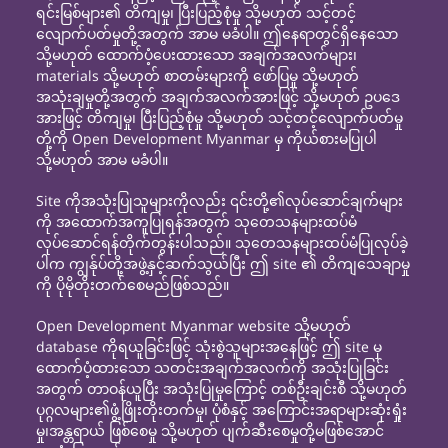
ရင်းမြစ်များ၏ တိကျမှု၊ ပြီးပြည့်စုံမှု သို့မဟုတ် သင့်တင့်
လျောက်ပတ်မှုတို့အတွက် အာမ မခံပါ။ ဤနေရာတွင်ရှိနေသော
သို့မဟုတ် ထောက်ပံ့ပေးထားသော အချက်အလက်များ၊
materials သို့မဟုတ် စာတမ်းများကို ဖော်ပြမှု သို့မဟုတ်
အသုံးချမှုတို့အတွက် အချက်အလက်အားဖြင့် သို့မဟုတ် ဥပဒေ
အားဖြင့် တိကျမှု၊ ပြီးပြည့်စုံမှု သို့မဟုတ် သင့်တင့်လျောက်ပတ်မှု
တို့ကို Open Development Myanmar မှ ကိုယ်စားမပြုပါ
သို့မဟုတ် အာမ မခံပါ။
Site ကိုအသုံးပြုသူများကိုလည်း ၎င်းတို့၏လုပ်ဆောင်ချက်များ
ကို အထောက်အကူပြုရန်အတွက် သုတေသနများထပ်မံ
လုပ်ဆောင်ရန်တိုက်တွန်းပါသည်။ သုတေသနများထပ်မံပြုလုပ်ခဲ့
ပါက ကျွန်ုပ်တို့အဖွဲ့နှင့်ဆက်သွယ်ပြီး ဤ site ၏ တိကျသေချာမှု
ကို ပိုမိုတိုးတက်စေမည်ဖြစ်သည်။
Open Development Myanmar website သို့မဟုတ်
database ကိုရယူခြင်းဖြင့် သုံးစွဲသူများအနေဖြင့် ဤ site မှ
ထောက်ပံ့ထားသော သတင်းအချက်အလက်ကို အသုံးပြုခြင်း
အတွက် တာဝန်ယူပြီး အသုံးပြုမှုကြောင့် တစ်ဦးချင်းစီ သို့မဟုတ်
ပုဂ္ဂလများ၏ဖွံ့ဖြိုးတိုးတက်မှု၊ ပုံစံနှင့် အကြောင်းအရာများဆုံးရှုံး
မှု၊အန္တရာယ် ဖြစ်စေမှု သို့မဟုတ် ပျက်ဆီးစေမှုတို့မဖြစ်အောင်