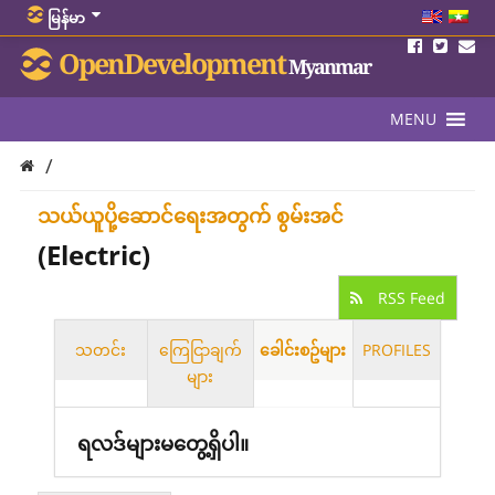
မြန်မာ
OpenDevelopment
Myanmar
MENU
/
သယ်ယူပို့ဆောင်ရေးအတွက် စွမ်းအင်
(Electric)
RSS Feed
သတင်း
ကြေငြာချက်
ခေါင်းစဥ်များ
PROFILES
များ
ရလဒ်များမတွေ့ရှိပါ။