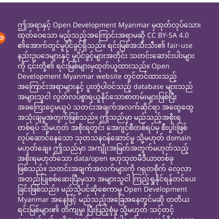
ဤအရာနှင့် Open Development Myanmar မှထုတ်လုပ်သော၊
ထုတ်ဝေသော မည့်သည့်အကြောင်းအရာမဆို CC BY-SA 4.0
၏အောက်တွင်မူပိုင်ခွင့်ရှိသည်။ ရင်းမြစ်အသီးသီး၏ fair-use
နည်းဥပဒေများနှင့် မူပိုင်ခွင့်များအတိုင်း သတင်းဆောင်းပါးများ
ကို ၎င်းတို့၏ ရင်းမြစ်များမှထုတ်ယူထားသည်။ Open
Development Myanmar website တွင်တင်ထားသည့်
အကြောင်းအရာများနှင့် ပူးတွဲပါဝင်သည့် database များသည်
အများသူငါ လွတ်လပ်စွာရယူနိုင်သောစာတမ်းများဖြစ်ပြီး
အခကြေးငွေမယူပဲ သတင်းအချက်အလက်ဆိုင်ရာ အထွေထွေ
အသုံးချမှုအတွက်ဖြစ်သည်။ ဤသည်မှာ မည်သည့်အစိုးရ
တစ်ရပ် သို့မဟုတ် အစိုးရတွင်း အေဂျင်စီတစ်ရပ်မှ စီးပွါးဖြစ်
လုပ်ဆောင်နေသော သုတသနဝန်ဆောင်မှု သို့မဟုတ် domain
မဟုတ်ချေ။ ဤသည်မှာ အကျိုးအမြတ်အတွက်မဟုတ်သည့်
အစိုးရမဟုတ်သော data/open ဗဟုသုတမီဒီယာတစ်ခု
ဖြစ်သည်။ သတင်းအချက်အလက်များကို ဂရုတစိုက် လေ့လာ
အတည်ပြုစစ်ဆေးပြီးမှသာ အများသူငါ ကြည့်ရှုနိုင်ရန်တင်ပေး
ခြင်းဖြစ်သည်။ မည်သို့ပင်ဆိုစေကာမူ Open Development
Myanmar အနေဖြင့် မည်သည့်အခြေအနေတွင်မဆို တတိယ
ရင်းမြစ်များ၏ တိကျမှု၊ ပြီးပြည့်စုံမှု သို့မဟုတ် သင့်တင့်