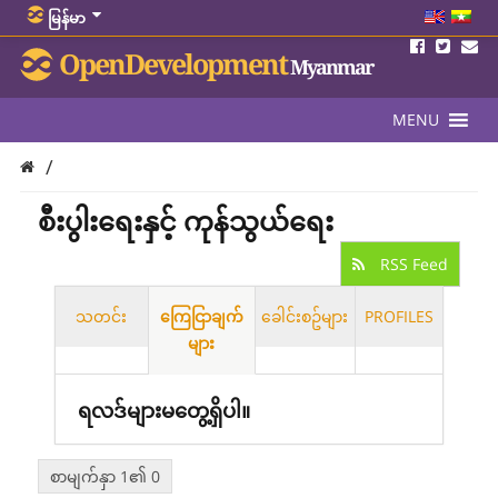
မြန်မာ
OpenDevelopment
Myanmar
MENU
/
စီးပွါးရေးနှင့် ကုန်သွယ်ရေး
RSS Feed
သတင်း
ကြေငြာချက်
ခေါင်းစဥ်များ
PROFILES
များ
ရလဒ်များမတွေ့ရှိပါ။
စာမျက်နှာ 1၏ 0