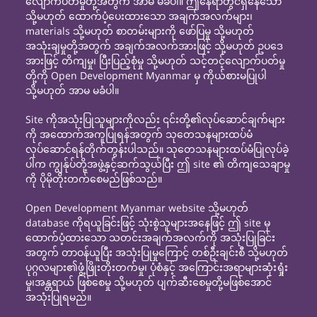
လျောက်ပတ်မှုတို့အတွက် အာမ မခံပါ။ ဤနေရာတွင်ရှိနေသော
သို့မဟုတ် ထောက်ပံ့ပေးထားသော အချက်အလက်များ၊
materials သို့မဟုတ် စာတမ်းများကို ဖော်ပြမှု သို့မဟုတ်
အသုံးချမှုတို့အတွက် အချက်အလက်အားဖြင့် သို့မဟုတ် ဥပဒေ
အားဖြင့် တိကျမှု၊ ပြီးပြည့်စုံမှု သို့မဟုတ် သင့်တင့်လျောက်ပတ်မှု
တို့ကို Open Development Myanmar မှ ကိုယ်စားမပြုပါ
သို့မဟုတ် အာမ မခံပါ။
Site ကိုအသုံးပြုသူများကိုလည်း ၎င်းတို့၏လုပ်ဆောင်ချက်များ
ကို အထောက်အကူပြုရန်အတွက် သုတေသနများထပ်မံ
လုပ်ဆောင်ရန်တိုက်တွန်းပါသည်။ သုတေသနများထပ်မံပြုလုပ်ခဲ့
ပါက ကျွန်ုပ်တို့အဖွဲ့နှင့်ဆက်သွယ်ပြီး ဤ site ၏ တိကျသေချာမှု
ကို ပိုမိုတိုးတက်စေမည်ဖြစ်သည်။
Open Development Myanmar website သို့မဟုတ်
database ကိုရယူခြင်းဖြင့် သုံးစွဲသူများအနေဖြင့် ဤ site မှ
ထောက်ပံ့ထားသော သတင်းအချက်အလက်ကို အသုံးပြုခြင်း
အတွက် တာဝန်ယူပြီး အသုံးပြုမှုကြောင့် တစ်ဦးချင်းစီ သို့မဟုတ်
ပုဂ္ဂလများ၏ဖွံ့ဖြိုးတိုးတက်မှု၊ ပုံစံနှင့် အကြောင်းအရာများဆုံးရှုံး
မှု၊အန္တရာယ် ဖြစ်စေမှု သို့မဟုတ် ပျက်ဆီးစေမှုတို့မဖြစ်အောင်
အသုံးပြုရမည်။