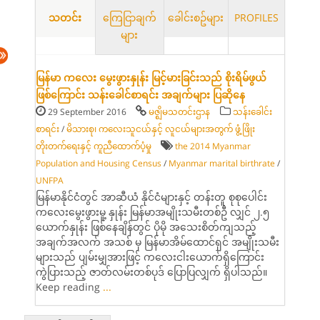
သတင်း
ကြေငြာချက်
ခေါင်းစဥ်များ
PROFILES
များ
မြန်မာ ကလေး မွေးဖွားနှုန်း မြင့်မားခြင်းသည် စိုးရိမ်ဖွယ်
ဖြစ်ကြောင်း သန်းခေါင်စာရင်း အချက်များ ပြဆိုနေ
29 September 2016
မဇ္ဈိမသတင်းဌာန
သန်းခေါင်း
စာရင်း
/
မိသားစု၊ ကလေးသူငယ်နှင့် လူငယ်များအတွက် ဖွံ့ဖြိုး
တိုးတက်ရေးနှင့် ကူညီထောက်ပံ့မှု
the 2014 Myanmar
Population and Housing Census
/
Myanmar marital birthrate
/
UNFPA
မြန်မာနိုင်ငံတွင် အာဆီယံ နိုင်ငံများနှင့် တန်းတူ စုစုပေါင်း
ကလေးမွေးဖွားမူ့ နှုန်း မြန်မာအမျိုးသမီးတစ်ဦ လျှင် ၂.၅
ယောက်နှုန်း ဖြစ်နေချိန်တွင် ပိုမို အသေးစိတ်ကျသည့်
အချက်အလက် အသစ် မှ မြန်မာအိမ်ထောင်ရှင် အမျိုးသမီး
များသည် ပျမ်းမျှအားဖြင့် ကလေးငါးယောက်ရှိကြောင်း
ကွဲပြားသည့် ဇာတ်လမ်းတစ်ပုဒ် ပြောပြလျှက် ရှိပါသည်။
Keep reading
...