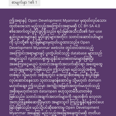
စာမျက်နှာ 1၏ 1
ဤအရာနှင့် Open Development Myanmar မှထုတ်လုပ်သော၊
ထုတ်ဝေသော မည့်သည့်အကြောင်းအရာမဆို CC BY-SA 4.0
၏အောက်တွင်မူပိုင်ခွင့်ရှိသည်။ ရင်းမြစ်အသီးသီး၏ fair-use
နည်းဥပဒေများနှင့် မူပိုင်ခွင့်များအတိုင်း သတင်းဆောင်းပါးများ
ကို ၎င်းတို့၏ ရင်းမြစ်များမှထုတ်ယူထားသည်။ Open
Development Myanmar website တွင်တင်ထားသည့်
အကြောင်းအရာများနှင့် ပူးတွဲပါဝင်သည့် database များသည်
အများသူငါ လွတ်လပ်စွာရယူနိုင်သောစာတမ်းများဖြစ်ပြီး
အခကြေးငွေမယူပဲ သတင်းအချက်အလက်ဆိုင်ရာ အထွေထွေ
အသုံးချမှုအတွက်ဖြစ်သည်။ ဤသည်မှာ မည်သည့်အစိုးရ
တစ်ရပ် သို့မဟုတ် အစိုးရတွင်း အေဂျင်စီတစ်ရပ်မှ စီးပွါးဖြစ်
လုပ်ဆောင်နေသော သုတသနဝန်ဆောင်မှု သို့မဟုတ် domain
မဟုတ်ချေ။ ဤသည်မှာ အကျိုးအမြတ်အတွက်မဟုတ်သည့်
အစိုးရမဟုတ်သော data/open ဗဟုသုတမီဒီယာတစ်ခု
ဖြစ်သည်။ သတင်းအချက်အလက်များကို ဂရုတစိုက် လေ့လာ
အတည်ပြုစစ်ဆေးပြီးမှသာ အများသူငါ ကြည့်ရှုနိုင်ရန်တင်ပေး
ခြင်းဖြစ်သည်။ မည်သို့ပင်ဆိုစေကာမူ Open Development
Myanmar အနေဖြင့် မည်သည့်အခြေအနေတွင်မဆို တတိယ