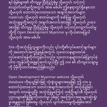
ရင်းမြစ်များ၏ တိကျမှု၊ ပြီးပြည့်စုံမှု သို့မဟုတ် သင့်တင့်
လျောက်ပတ်မှုတို့အတွက် အာမ မခံပါ။ ဤနေရာတွင်ရှိနေသော
သို့မဟုတ် ထောက်ပံ့ပေးထားသော အချက်အလက်များ၊
materials သို့မဟုတ် စာတမ်းများကို ဖော်ပြမှု သို့မဟုတ်
အသုံးချမှုတို့အတွက် အချက်အလက်အားဖြင့် သို့မဟုတ် ဥပဒေ
အားဖြင့် တိကျမှု၊ ပြီးပြည့်စုံမှု သို့မဟုတ် သင့်တင့်လျောက်ပတ်မှု
တို့ကို Open Development Myanmar မှ ကိုယ်စားမပြုပါ
သို့မဟုတ် အာမ မခံပါ။
Site ကိုအသုံးပြုသူများကိုလည်း ၎င်းတို့၏လုပ်ဆောင်ချက်များ
ကို အထောက်အကူပြုရန်အတွက် သုတေသနများထပ်မံ
လုပ်ဆောင်ရန်တိုက်တွန်းပါသည်။ သုတေသနများထပ်မံပြုလုပ်ခဲ့
ပါက ကျွန်ုပ်တို့အဖွဲ့နှင့်ဆက်သွယ်ပြီး ဤ site ၏ တိကျသေချာမှု
ကို ပိုမိုတိုးတက်စေမည်ဖြစ်သည်။
Open Development Myanmar website သို့မဟုတ်
database ကိုရယူခြင်းဖြင့် သုံးစွဲသူများအနေဖြင့် ဤ site မှ
ထောက်ပံ့ထားသော သတင်းအချက်အလက်ကို အသုံးပြုခြင်း
အတွက် တာဝန်ယူပြီး အသုံးပြုမှုကြောင့် တစ်ဦးချင်းစီ သို့မဟုတ်
ပုဂ္ဂလများ၏ဖွံ့ဖြိုးတိုးတက်မှု၊ ပုံစံနှင့် အကြောင်းအရာများဆုံးရှုံး
မှု၊အန္တရာယ် ဖြစ်စေမှု သို့မဟုတ် ပျက်ဆီးစေမှုတို့မဖြစ်အောင်
အသုံးပြုရမည်။