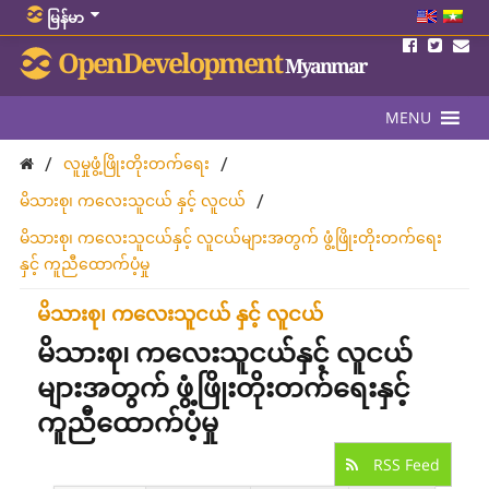
မြန်မာ
OpenDevelopment
Myanmar
MENU
/
/
လူမှုဖွံ့ဖြိုးတိုးတက်ရေး
/
မိသားစု၊ ကလေးသူငယ် နှင့် လူငယ်
မိသားစု၊ ကလေးသူငယ်နှင့် လူငယ်များအတွက် ဖွံ့ဖြိုးတိုးတက်ရေး
နှင့် ကူညီထောက်ပံ့မှု
မိသားစု၊ ကလေးသူငယ် နှင့် လူငယ်
မိသားစု၊ ကလေးသူငယ်နှင့် လူငယ်
များအတွက် ဖွံ့ဖြိုးတိုးတက်ရေးနှင့်
ကူညီထောက်ပံ့မှု
RSS Feed