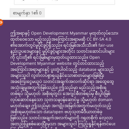
စာမျက်နှာ 1၏ 0
ဤအရာနှင့် Open Development Myanmar မှထုတ်လုပ်သော၊
ထုတ်ဝေသော မည့်သည့်အကြောင်းအရာမဆို CC BY-SA 4.0
၏အောက်တွင်မူပိုင်ခွင့်ရှိသည်။ ရင်းမြစ်အသီးသီး၏ fair-use
နည်းဥပဒေများနှင့် မူပိုင်ခွင့်များအတိုင်း သတင်းဆောင်းပါးများ
ကို ၎င်းတို့၏ ရင်းမြစ်များမှထုတ်ယူထားသည်။ Open
Development Myanmar website တွင်တင်ထားသည့်
အကြောင်းအရာများနှင့် ပူးတွဲပါဝင်သည့် database များသည်
အများသူငါ လွတ်လပ်စွာရယူနိုင်သောစာတမ်းများဖြစ်ပြီး
အခကြေးငွေမယူပဲ သတင်းအချက်အလက်ဆိုင်ရာ အထွေထွေ
အသုံးချမှုအတွက်ဖြစ်သည်။ ဤသည်မှာ မည်သည့်အစိုးရ
တစ်ရပ် သို့မဟုတ် အစိုးရတွင်း အေဂျင်စီတစ်ရပ်မှ စီးပွါးဖြစ်
လုပ်ဆောင်နေသော သုတသနဝန်ဆောင်မှု သို့မဟုတ် domain
မဟုတ်ချေ။ ဤသည်မှာ အကျိုးအမြတ်အတွက်မဟုတ်သည့်
အစိုးရမဟုတ်သော data/open ဗဟုသုတမီဒီယာတစ်ခု
ဖြစ်သည်။ သတင်းအချက်အလက်များကို ဂရုတစိုက် လေ့လာ
အတည်ပြုစစ်ဆေးပြီးမှသာ အများသူငါ ကြည့်ရှုနိုင်ရန်တင်ပေး