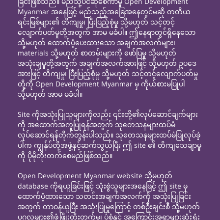
ခြင်းဖြစ်သည်။ မည်သို့ပင်ဆိုစေကာမူ Open Development
Myanmar အနေဖြင့် မည်သည့်အခြေအနေတွင်မဆို တတိယ
ရင်းမြစ်များ၏ တိကျမှု၊ ပြီးပြည့်စုံမှု သို့မဟုတ် သင့်တင့်
လျောက်ပတ်မှုတို့အတွက် အာမ မခံပါ။ ဤနေရာတွင်ရှိနေသော
သို့မဟုတ် ထောက်ပံ့ပေးထားသော အချက်အလက်များ၊
materials သို့မဟုတ် စာတမ်းများကို ဖော်ပြမှု သို့မဟုတ်
အသုံးချမှုတို့အတွက် အချက်အလက်အားဖြင့် သို့မဟုတ် ဥပဒေ
အားဖြင့် တိကျမှု၊ ပြီးပြည့်စုံမှု သို့မဟုတ် သင့်တင့်လျောက်ပတ်မှု
တို့ကို Open Development Myanmar မှ ကိုယ်စားမပြုပါ
သို့မဟုတ် အာမ မခံပါ။
Site ကိုအသုံးပြုသူများကိုလည်း ၎င်းတို့၏လုပ်ဆောင်ချက်များ
ကို အထောက်အကူပြုရန်အတွက် သုတေသနများထပ်မံ
လုပ်ဆောင်ရန်တိုက်တွန်းပါသည်။ သုတေသနများထပ်မံပြုလုပ်ခဲ့
ပါက ကျွန်ုပ်တို့အဖွဲ့နှင့်ဆက်သွယ်ပြီး ဤ site ၏ တိကျသေချာမှု
ကို ပိုမိုတိုးတက်စေမည်ဖြစ်သည်။
Open Development Myanmar website သို့မဟုတ်
database ကိုရယူခြင်းဖြင့် သုံးစွဲသူများအနေဖြင့် ဤ site မှ
ထောက်ပံ့ထားသော သတင်းအချက်အလက်ကို အသုံးပြုခြင်း
အတွက် တာဝန်ယူပြီး အသုံးပြုမှုကြောင့် တစ်ဦးချင်းစီ သို့မဟုတ်
ပုဂ္ဂလများ၏ဖွံ့ဖြိုးတိုးတက်မှု၊ ပုံစံနှင့် အကြောင်းအရာများဆုံးရှုံး