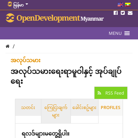
မြန်မာ
OpenDevelopment
Myanmar
MENU
/
အလုပ်သမား
အလုပ်သမားရေးရာမူဝါနှင့် အုပ်ချုပ်
ရေး
RSS Feed
သတင်း
ကြေငြာချက်
ခေါင်းစဥ်များ
PROFILES
များ
ရလဒ်များမတွေ့ရှိပါ။