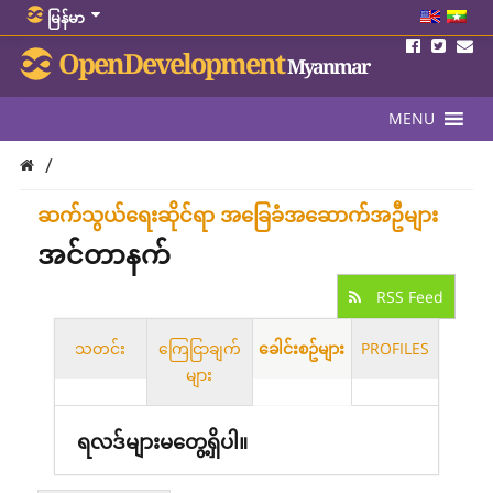
မြန်မာ
OpenDevelopment
Myanmar
MENU
/
ဆက်သွယ်ရေးဆိုင်ရာ အခြေခံအဆောက်အဦများ
အင်တာနက်
RSS Feed
သတင်း
ကြေငြာချက်
ခေါင်းစဥ်များ
PROFILES
များ
ရလဒ်များမတွေ့ရှိပါ။