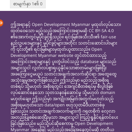
စာမျက်နှာ 1၏ 0
ဤအရာနှင့် Open Development Myanmar မှထုတ်လုပ်သော၊
ထုတ်ဝေသော မည့်သည့်အကြောင်းအရာမဆို CC BY-SA 4.0
၏အောက်တွင်မူပိုင်ခွင့်ရှိသည်။ ရင်းမြစ်အသီးသီး၏ fair-use
နည်းဥပဒေများနှင့် မူပိုင်ခွင့်များအတိုင်း သတင်းဆောင်းပါးများ
ကို ၎င်းတို့၏ ရင်းမြစ်များမှထုတ်ယူထားသည်။ Open
Development Myanmar website တွင်တင်ထားသည့်
အကြောင်းအရာများနှင့် ပူးတွဲပါဝင်သည့် database များသည်
အများသူငါ လွတ်လပ်စွာရယူနိုင်သောစာတမ်းများဖြစ်ပြီး
အခကြေးငွေမယူပဲ သတင်းအချက်အလက်ဆိုင်ရာ အထွေထွေ
အသုံးချမှုအတွက်ဖြစ်သည်။ ဤသည်မှာ မည်သည့်အစိုးရ
တစ်ရပ် သို့မဟုတ် အစိုးရတွင်း အေဂျင်စီတစ်ရပ်မှ စီးပွါးဖြစ်
လုပ်ဆောင်နေသော သုတသနဝန်ဆောင်မှု သို့မဟုတ် domain
မဟုတ်ချေ။ ဤသည်မှာ အကျိုးအမြတ်အတွက်မဟုတ်သည့်
အစိုးရမဟုတ်သော data/open ဗဟုသုတမီဒီယာတစ်ခု
ဖြစ်သည်။ သတင်းအချက်အလက်များကို ဂရုတစိုက် လေ့လာ
အတည်ပြုစစ်ဆေးပြီးမှသာ အများသူငါ ကြည့်ရှုနိုင်ရန်တင်ပေး
ခြင်းဖြစ်သည်။ မည်သို့ပင်ဆိုစေကာမူ Open Development
Myanmar အနေဖြင့် မည်သည့်အခြေအနေတွင်မဆို တတိယ