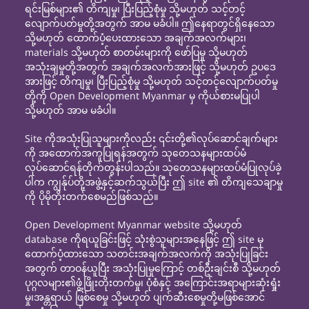
ရင်းမြစ်များ၏ တိကျမှု၊ ပြီးပြည့်စုံမှု သို့မဟုတ် သင့်တင့်
လျောက်ပတ်မှုတို့အတွက် အာမ မခံပါ။ ဤနေရာတွင်ရှိနေသော
သို့မဟုတ် ထောက်ပံ့ပေးထားသော အချက်အလက်များ၊
materials သို့မဟုတ် စာတမ်းများကို ဖော်ပြမှု သို့မဟုတ်
အသုံးချမှုတို့အတွက် အချက်အလက်အားဖြင့် သို့မဟုတ် ဥပဒေ
အားဖြင့် တိကျမှု၊ ပြီးပြည့်စုံမှု သို့မဟုတ် သင့်တင့်လျောက်ပတ်မှု
တို့ကို Open Development Myanmar မှ ကိုယ်စားမပြုပါ
သို့မဟုတ် အာမ မခံပါ။
Site ကိုအသုံးပြုသူများကိုလည်း ၎င်းတို့၏လုပ်ဆောင်ချက်များ
ကို အထောက်အကူပြုရန်အတွက် သုတေသနများထပ်မံ
လုပ်ဆောင်ရန်တိုက်တွန်းပါသည်။ သုတေသနများထပ်မံပြုလုပ်ခဲ့
ပါက ကျွန်ုပ်တို့အဖွဲ့နှင့်ဆက်သွယ်ပြီး ဤ site ၏ တိကျသေချာမှု
ကို ပိုမိုတိုးတက်စေမည်ဖြစ်သည်။
Open Development Myanmar website သို့မဟုတ်
database ကိုရယူခြင်းဖြင့် သုံးစွဲသူများအနေဖြင့် ဤ site မှ
ထောက်ပံ့ထားသော သတင်းအချက်အလက်ကို အသုံးပြုခြင်း
အတွက် တာဝန်ယူပြီး အသုံးပြုမှုကြောင့် တစ်ဦးချင်းစီ သို့မဟုတ်
ပုဂ္ဂလများ၏ဖွံ့ဖြိုးတိုးတက်မှု၊ ပုံစံနှင့် အကြောင်းအရာများဆုံးရှုံး
မှု၊အန္တရာယ် ဖြစ်စေမှု သို့မဟုတ် ပျက်ဆီးစေမှုတို့မဖြစ်အောင်