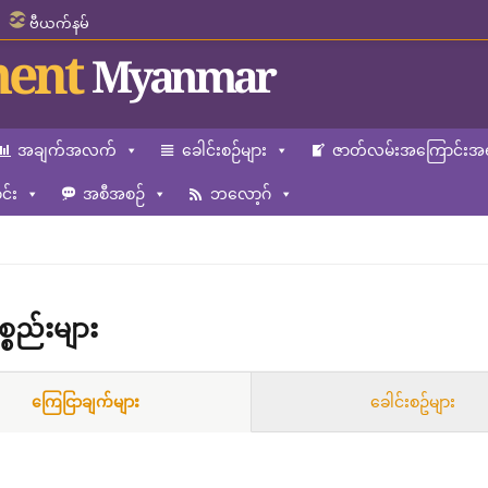
ဗီယက်နမ်
ent
Myanmar
အချက်အလက်
ခေါင်းစဉ်များ
ဇာတ်လမ်းအကြောင်းအရ
်း
အစီအစဉ်
ဘလော့ဂ်
စ္စည်းများ
ကြေငြာချက်များ
ခေါင်းစဥ်များ