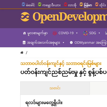
မဲခေါင်
ကမ္ဘောဒီးယား
လာအို
မြန်မာ
ထိုင်း
OpenDevelopm
မူလစာမျက်နှာ
COVID-19
SDG
အချက်အလက်အစုများ
ODMyanmar အကြောင
/
သဘာဝပါတ်ဝန်းကျင်နှင့် သဘာဝရင်းမြစ်များ
ပတ်ဝန်းကျင်ညစ်ညမ်းမှု နှင့် စွန့်ပစ်ပ
သတင်း
ရလဒ်များမတွေ့ရှိပါ။