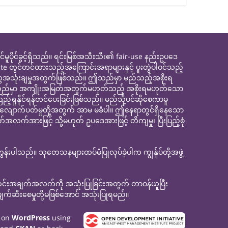
င်ခွင့်ရှိသည်။ ရင်းမြစ်အသီးသီး၏ fair-use နည်းဥပဒေ
site တွင်တင်ထားသည့်အကြောင်းအရာများနှင့် ပူးတွဲပါဝင်သည့်
ေအသုံးချမှုအတွက်ဖြစ်သည်။ ဤသည်မှာ မည်သည့်အစိုးရ
ေ။ ဤသည်မှာ အကျိုးအမြတ်အတွက်မဟုတ်သည့် အစိုးရမဟုတ်သော
နိုင်ရန်တင်ပေးခြင်းဖြစ်သည်။ မည်သို့ပင်ဆိုစေကာမူ
့်လျောက်ပတ်မှုတို့အတွက် အာမ မခံပါ။ ဤနေရာတွင်ရှိနေသော
လက်အားဖြင့် သို့မဟုတ် ဥပဒေအားဖြင့် တိကျမှု၊ ပြီးပြည့်စုံ
ပါသည်။ သုတေသနများထပ်မံပြုလုပ်ခဲ့ပါက ကျွန်ုပ်တို့အဖွဲ့
သတင်းအချက်အလက်ကို အသုံးပြုခြင်းအတွက် တာဝန်ယူပြီး
ုတ် ပျက်ဆီးစေမှုတို့မဖြစ်အောင် အသုံးပြုရမည်။
t on
WordPress
using