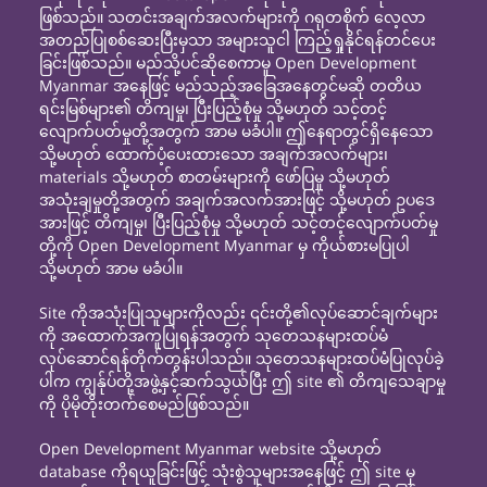
ဖြစ်သည်။ သတင်းအချက်အလက်များကို ဂရုတစိုက် လေ့လာ
အတည်ပြုစစ်ဆေးပြီးမှသာ အများသူငါ ကြည့်ရှုနိုင်ရန်တင်ပေး
ခြင်းဖြစ်သည်။ မည်သို့ပင်ဆိုစေကာမူ Open Development
Myanmar အနေဖြင့် မည်သည့်အခြေအနေတွင်မဆို တတိယ
ရင်းမြစ်များ၏ တိကျမှု၊ ပြီးပြည့်စုံမှု သို့မဟုတ် သင့်တင့်
လျောက်ပတ်မှုတို့အတွက် အာမ မခံပါ။ ဤနေရာတွင်ရှိနေသော
သို့မဟုတ် ထောက်ပံ့ပေးထားသော အချက်အလက်များ၊
materials သို့မဟုတ် စာတမ်းများကို ဖော်ပြမှု သို့မဟုတ်
အသုံးချမှုတို့အတွက် အချက်အလက်အားဖြင့် သို့မဟုတ် ဥပဒေ
အားဖြင့် တိကျမှု၊ ပြီးပြည့်စုံမှု သို့မဟုတ် သင့်တင့်လျောက်ပတ်မှု
တို့ကို Open Development Myanmar မှ ကိုယ်စားမပြုပါ
သို့မဟုတ် အာမ မခံပါ။
Site ကိုအသုံးပြုသူများကိုလည်း ၎င်းတို့၏လုပ်ဆောင်ချက်များ
ကို အထောက်အကူပြုရန်အတွက် သုတေသနများထပ်မံ
လုပ်ဆောင်ရန်တိုက်တွန်းပါသည်။ သုတေသနများထပ်မံပြုလုပ်ခဲ့
ပါက ကျွန်ုပ်တို့အဖွဲ့နှင့်ဆက်သွယ်ပြီး ဤ site ၏ တိကျသေချာမှု
ကို ပိုမိုတိုးတက်စေမည်ဖြစ်သည်။
Open Development Myanmar website သို့မဟုတ်
database ကိုရယူခြင်းဖြင့် သုံးစွဲသူများအနေဖြင့် ဤ site မှ