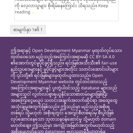
ကို လေ့လာသူများ စိုးရိမ်နေကြောင်း သိရသည်။ Keep
reading
...
စာမျက်နှာ 1၏ 1
ဤအရာနှင့် Open Development Myanmar မှထုတ်လုပ်သော၊
ထုတ်ဝေသော မည့်သည့်အကြောင်းအရာမဆို CC BY-SA 4.0
၏အောက်တွင်မူပိုင်ခွင့်ရှိသည်။ ရင်းမြစ်အသီးသီး၏ fair-use
နည်းဥပဒေများနှင့် မူပိုင်ခွင့်များအတိုင်း သတင်းဆောင်းပါးများ
ကို ၎င်းတို့၏ ရင်းမြစ်များမှထုတ်ယူထားသည်။ Open
Development Myanmar website တွင်တင်ထားသည့်
အကြောင်းအရာများနှင့် ပူးတွဲပါဝင်သည့် database များသည်
အများသူငါ လွတ်လပ်စွာရယူနိုင်သောစာတမ်းများဖြစ်ပြီး
အခကြေးငွေမယူပဲ သတင်းအချက်အလက်ဆိုင်ရာ အထွေထွေ
အသုံးချမှုအတွက်ဖြစ်သည်။ ဤသည်မှာ မည်သည့်အစိုးရ
တစ်ရပ် သို့မဟုတ် အစိုးရတွင်း အေဂျင်စီတစ်ရပ်မှ စီးပွါးဖြစ်
လုပ်ဆောင်နေသော သုတသနဝန်ဆောင်မှု သို့မဟုတ် domain
မဟုတ်ချေ။ ဤသည်မှာ အကျိုးအမြတ်အတွက်မဟုတ်သည့်
အစိုးရမဟုတ်သော data/open ဗဟုသုတမီဒီယာတစ်ခု