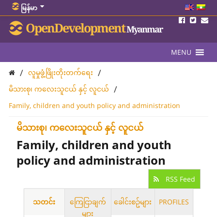
မြန်မာ
OpenDevelopment
Myanmar
MENU
/
/
လူမှုဖွံ့ဖြိုးတိုးတက်ရေး
/
မိသားစု၊ ကလေးသူငယ် နှင့် လူငယ်
Family, children and youth policy and administration
မိသားစု၊ ကလေးသူငယ် နှင့် လူငယ်
Family, children and youth
policy and administration
RSS Feed
သတင်း
ကြေငြာချက်
ခေါင်းစဥ်များ
PROFILES
များ