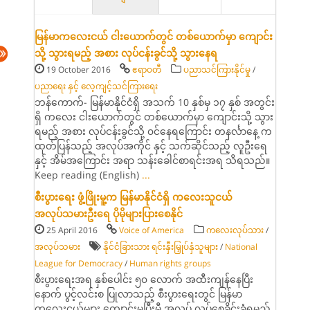
မြန်မာကလေးငယ် ငါးယောက်တွင် တစ်ယောက်မှာ ကျောင်း
သို့ သွားရမည့် အစား လုပ်ငန်းခွင်သို့ သွားနေရ
19 October 2016
ဧရာဝတီ
ပညာသင်ကြားနိုင်မှု
/
ပညာရေး နှင့် လေ့ကျင့်သင်ကြားရေး
ဘန်ကောက်- မြန်မာနိုင်ငံရှိ အသက် 10 နှစ်မှ ၁၇ နှစ် အတွင်း
ရှိ ကလေး ငါးယောက်တွင် တစ်ယောက်မှာ ကျောင်းသို့ သွား
ရမည့် အစား လုပ်ငန်းခွင်သို့ ၀င်နေရကြောင်း တနင်္လာနေ့ က
ထုတ်ပြန်သည့် အလုပ်အကိုင် နှင့် သက်ဆိုင်သည့် လူဦးရေ
နှင့် အိမ်အကြောင်း အရာ သန်းခေါင်စာရင်းအရ သိရသည်။
Keep reading (English)
...
စီးပွားရေး ဖွံ့ဖြိုးမူ့က မြန်မာနိုင်ငံရှိ ကလေးသူငယ်
အလုပ်သမားဦးရေ ပိုမိုများပြားစေနိုင်
25 April 2016
Voice of America
ကလေးလုပ်သား
/
အလုပ်သမား
နိုင်ငံခြားသား ရင်းနှီးမြှုပ်နှံသူများ
/
National
League for Democracy
/
Human rights groups
စီးပွားရေးအရ နှစ်ပေါင်း ၅၀ လောက် အထီးကျန်နေပြီး
နောက် ပွင့်လင်းစ ပြုလာသည့် စီးပွားရေးတွင် မြန်မာ
ကလေးငယ်များ ကျောင်းမပြီးမှီ အလုပ် လုပ်စေခိုင်းခံရမည်